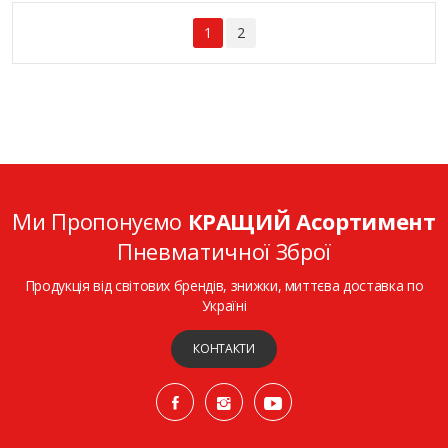
1
2
Ми Пропонуємо
КРАЩИЙ Асортимент
Пневматичної Зброї
Продукція від світових брендів, знижки, миттєва доставка по
Україні
КОНТАКТИ