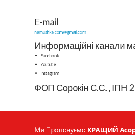
E-mail
namushke.com@gmail.com
Информаційні канали м
Facebook
Youtube
Instagram
ФОП Сорокін С.С. , ІПН
Ми Пропонуємо
КРАЩИЙ Асо