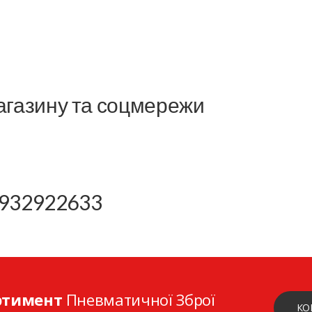
агазину та соцмережи
 2932922633
ртимент
Пневматичної Зброї
КО