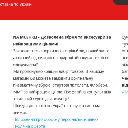
ставка по Україні
NA MUSHKE! - Дозволена зброя та аксесуари за
Суч
найкращими цінами!
тур
Захоплюєтесь спортивною стрільбою, полюбляєте
опт
активний відпочинок на природі або шукаєте якісне
пне
екіпірування?
вій
Ми пропонуємо кращий вибір товарів! В нашому
баг
магазині Ви можете замовити оригінальну
Че
пневматичну зброю, стартові пістолети, Флобери,
ві
ММГ за найкращою ціною. Професійна консультація
» М
та якісний сервіс для покупців!
Швидка доставка по Україні та гнучка система
знижок.
Положення про обробку персональних даних
Публічна оферта