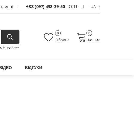
+38 (097) 498-39-50
ОПТ
ь мені
UA
0
0
Обране
Кошик
A MUSHKE!™
ВІДЕО
ВІДГУКИ