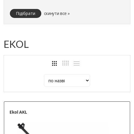
Підібрати
скинути все »
EKOL
Ekol AKL