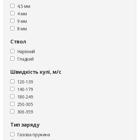
4,5 мм
4 мм
9 мм
8 мм
Ствол
Нарізний
Гладкий
Швидкість кулі, м/с
120-139
140-179
180-249
250-305
306-359
Тип заряду
Газова пружина