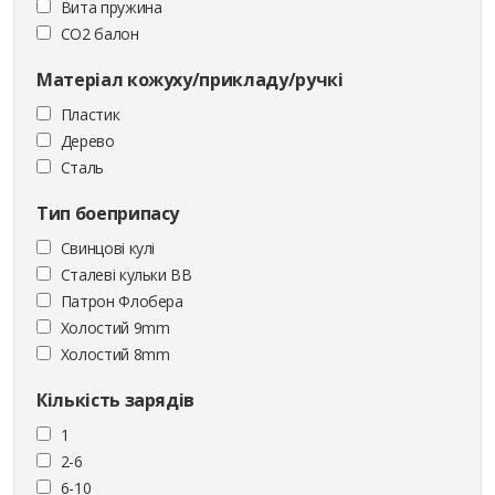
Вита пружина
CO2 балон
Матеріал кожуху/прикладу/ручкі
Пластик
Дерево
Сталь
Тип боеприпасу
Cвинцові кулі
Сталеві кульки ВВ
Патрон Флобера
Холостий 9mm
Холостий 8mm
Кількість зарядів
1
2-6
6-10