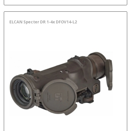
ELCAN Specter DR 1-4x DFOV14-L2