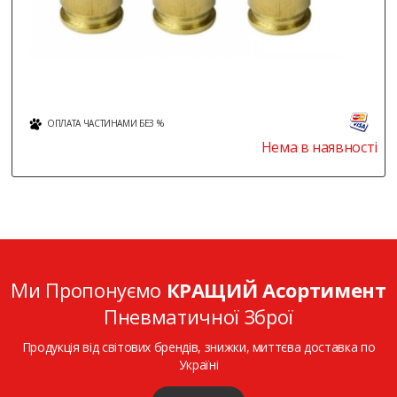
ОПЛАТА ЧАСТИНАМИ БЕЗ %
Нема в наявності
Ми Пропонуємо
КРАЩИЙ Асортимент
Пневматичної Зброї
Продукція від світових брендів, знижки, миттєва доставка по
Україні