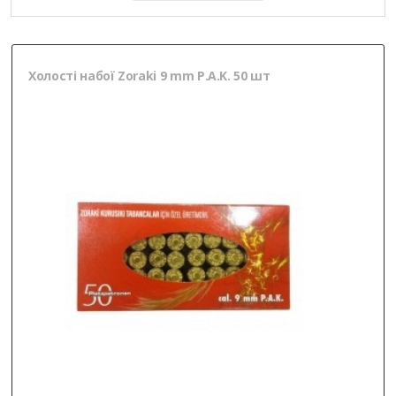
Холості набої Zoraki 9 mm P.A.K. 50 шт