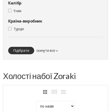
Калібр
9 мм
Країна-виробник
Турція
Підібрати
скинути все »
Холості набої Zoraki