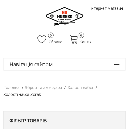
Інтернет магазин
0
0
Обране
Кошик
Навігація сайтом
Головна
Зброя та аксесуари
Холості набої
Холості набої Zoraki
ФІЛЬТР ТОВАРІВ