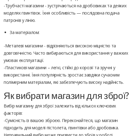
-Трубчасті магазини - зустрічаються на дробовиках та деяких
моделях гвинтівок. Їхня особливість — послідовна подача
патронів у лінію.
За матеріалом:
-Металеві магазини - відрізняються високою міцністю та
довговічністю. Часто вибираються для використання у важких
умовах експлуатації.
-Пластикові магазини – легкі, стійкі до корозії та зручні у
використанні. Їхня популярність зростає завдяки сучасним
полімерним матеріалам, які забезпечують високу надійність.
Як вибрати магазин для зброї?
Вибір магазину для зброї залежить від кількох ключових
факторів:
-Сумісність із вашою зброєю. Переконайтеся, що магазин
підходить для моделі пістолета, гвинтівки або дробовика.
Неправильний вибір може призвести до збоїв у роботі.