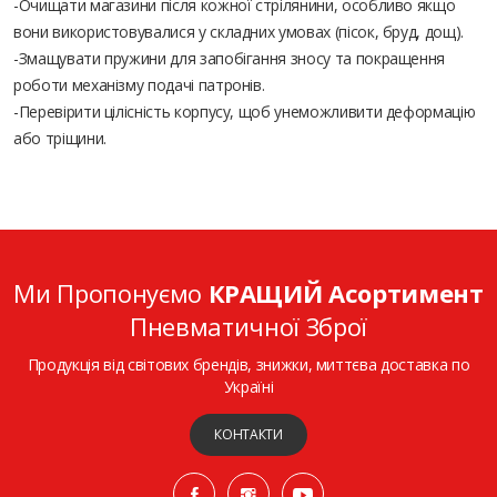
-Очищати магазини після кожної стрілянини, особливо якщо
вони використовувалися у складних умовах (пісок, бруд, дощ).
-Змащувати пружини для запобігання зносу та покращення
роботи механізму подачі патронів.
-Перевірити цілісність корпусу, щоб унеможливити деформацію
або тріщини.
Ми Пропонуємо
КРАЩИЙ Асортимент
Пневматичної Зброї
Продукція від світових брендів, знижки, миттєва доставка по
Україні
КОНТАКТИ