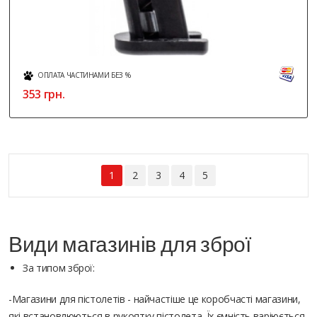
ОПЛАТА ЧАСТИНАМИ БЕЗ %
353
грн.
1
2
3
4
5
Види магазинів для зброї
За типом зброї:
-Магазини для пістолетів - найчастіше це коробчасті магазини,
які встановлюються в рукоятку пістолета. Їх ємність варіюється