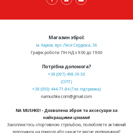
Магазин зброї:
м. Харків, вул. Леся Сердюка, 36
Графік роботи: ПН-НД з 9:00 до 19:00
Потрібна допомога?
+38 (097) 498-39-50
(ОПТ)
+38 (050) 444-71-84 (Тех. підтримка)
namushke.com@gmail.com
NA MUSHKE! - Дозволена зброя та аксесуари за
найкращими цінами!
Захоплюєтесь спортивною стрільбою, полюбляєте активний
відпочинок на природі або шукаєте якісне екіпірування?