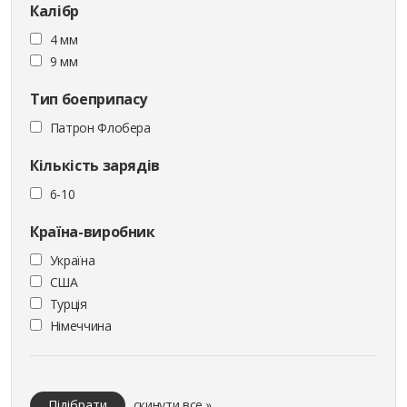
Калібр
4 мм
9 мм
Тип боеприпасу
Патрон Флобера
Кількість зарядів
6-10
Країна-виробник
Україна
США
Турція
Німеччина
Підібрати
скинути все »