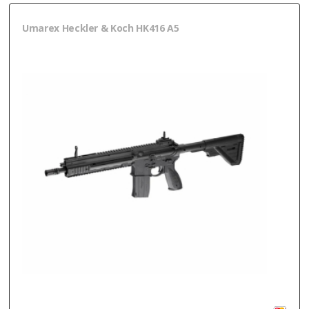
Umarex Heckler & Koch HK416 A5