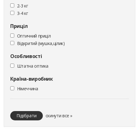
2-3 кг
3-4 кг
Приціл
Оптичний приціл
Відкритий (мушка,цілик)
Особливості
Штатна оптика
Країна-виробник
Німеччина
Підібрати
скинути все »