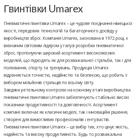
Гвинтівки Umarex
Пневматичні гвинтівки Umarex – це чудове поєднання німецької
якості, передових технологій та багаторічного досвіду у
виробництві зброї. Компанія Umarex, заснована в 1972 році, є
визнаним світовим лідером у галузі розробки пневматичної
зброї, пропонуючи широкий асортимент високоякісних
моделей, що підходять як для розважальної стрільби, так і для
полювання, спорту та тренувань. Продукція Umarex
відрізняється точністю, надійністю та безпекою, що робить її
вибором мільйонів стрільців по всьому світу.
Завдяки ретельному контролю на кожному етапі виробництва
пневматичні гвинтівки Umarex забезпечують стабільно високі
показники продуктивності та довговічності. Асортимент
компанії включає як класичні моделі, так і інноваційні рішення,
створені для вимогливих професіоналів і ентузіастів.
Пневматичні гвинтівки Umarex – це вибір тих, хто цінує якість,
надійність та високу продуктивність. Будь то розважальна