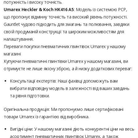
потужність і високу точність.
Umarex Heckler & Koch HK416 A5
: Модель із системою PCP,
що пропонує відмінну точність та високий рівень потужності.
Gauntlet чудово підходить для змагань та полювання, завдяки
своїй продуманій конструкції та широким можливостям для
налаштування.
Переваги покупки пневматичних гвинтівок Umarex у нашому
магазині
Купуючи пневматичні гвинтівки Umarex у нашому магазині, ви
отримуєте не лише якісну зброю, а й низку додаткових переваг:
Консультації експертів: Наші фахівці допоможуть вам
вибрати відповідну модель в залежності від ваших завдань
та рівня підготовки.
Оригінальна продукція: Ми пропонуємо лише сертифіковані
товари Umarex із гарантією від виробника.
Вигідні ціни: У нашому магазині діють конкурентні ціни на весь
асортимент пневматичних гвинтівок Umarex, а також