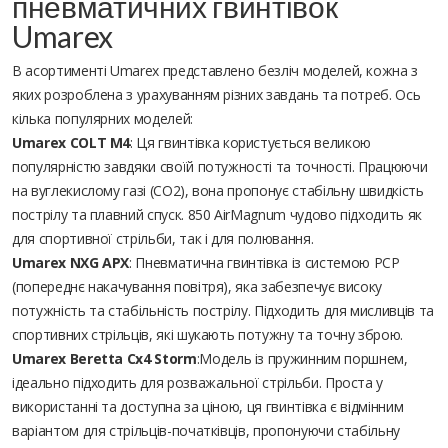
пневматичних гвинтівок
Umarex
В асортименті Umarex представлено безліч моделей, кожна з
яких розроблена з урахуванням різних завдань та потреб. Ось
кілька популярних моделей:
Umarex COLT M4
: Ця гвинтівка користується великою
популярністю завдяки своїй потужності та точності. Працюючи
на вуглекислому газі (CO2), вона пропонує стабільну швидкість
пострілу та плавний спуск. 850 AirMagnum чудово підходить як
для спортивної стрільби, так і для полювання.
Umarex NXG APX
: Пневматична гвинтівка із системою PCP
(попереднє накачування повітря), яка забезпечує високу
потужність та стабільність пострілу. Підходить для мисливців та
спортивних стрільців, які шукають потужну та точну зброю.
Umarex Beretta Cx4 Storm
:Модель із пружинним поршнем,
ідеально підходить для розважальної стрільби. Проста у
використанні та доступна за ціною, ця гвинтівка є відмінним
варіантом для стрільців-початківців, пропонуючи стабільну