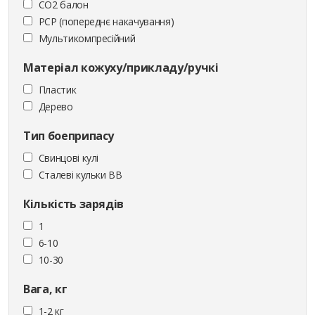
CO2 балон
PCP (попереднє накачування)
Мультикомпресійний
Матеріал кожуху/прикладу/ручкі
Пластик
Дерево
Тип боеприпасу
Cвинцові кулі
Сталеві кульки ВВ
Кількість зарядів
1
6-10
10-30
Вага, кг
1-2 кг