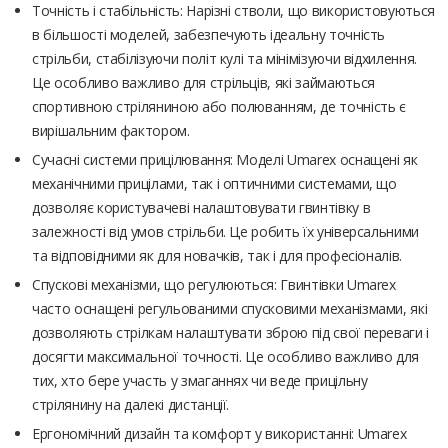
Точність і стабільність: Нарізні стволи, що використовуються
в більшості моделей, забезпечують ідеальну точність
стрільби, стабілізуючи політ кулі та мінімізуючи відхилення.
Це особливо важливо для стрільців, які займаються
спортивною стріляниною або полюванням, де точність є
вирішальним фактором.
Сучасні системи прицілювання: Моделі Umarex оснащені як
механічними прицілами, так і оптичними системами, що
дозволяє користувачеві налаштовувати гвинтівку в
залежності від умов стрільби. Це робить їх універсальними
та відповідними як для новачків, так і для професіоналів.
Спускові механізми, що регулюються: Гвинтівки Umarex
часто оснащені регульованими спусковими механізмами, які
дозволяють стрілкам налаштувати зброю під свої переваги і
досягти максимальної точності. Це особливо важливо для
тих, хто бере участь у змаганнях чи веде прицільну
стрілянину на далекі дистанції.
Ергономічний дизайн та комфорт у використанні: Umarex