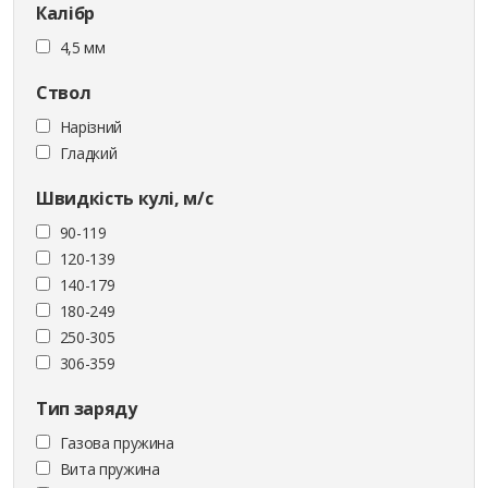
Калібр
4,5 мм
Ствол
Нарізний
Гладкий
Швидкість кулі, м/с
90-119
120-139
140-179
180-249
250-305
306-359
Тип заряду
Газова пружина
Вита пружина