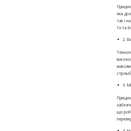
Приціли
яка доз
так і н
1x та 6
2. В
Технол
високої
максим
стрільб
3. М
Приціли
забезпе
що роби
перевер
4. І