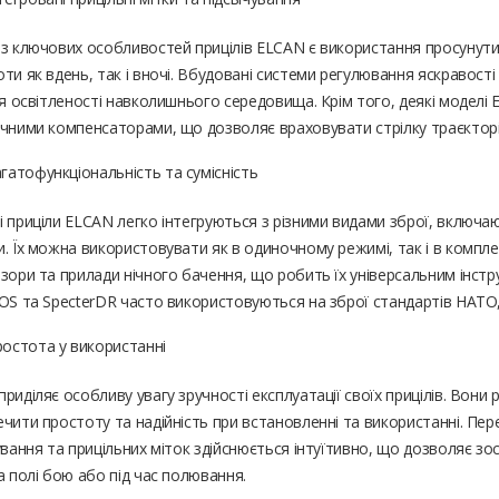
з ключових особливостей прицілів ELCAN є використання просунутих 
ти як вдень, так і вночі. Вбудовані системи регулювання яскравос
ня освітленості навколишнього середовища. Крім того, деякі моделі
чними компенсаторами, що дозволяє враховувати стрілку траєкторію 
агатофункціональність та сумісність
 приціли ELCAN легко інтегруються з різними видами зброї, включаю
. Їх можна використовувати як в одиночному режимі, так і в компле
зори та прилади нічного бачення, що робить їх універсальним інст
OS та SpecterDR часто використовуються на зброї стандартів НАТО, 
ростота у використанні
риділяє особливу увагу зручності експлуатації своїх прицілів. Вон
ечити простоту та надійність при встановленні та використанні. П
ування та прицільних міток здійснюється інтуїтивно, що дозволяє з
а полі бою або під час полювання.