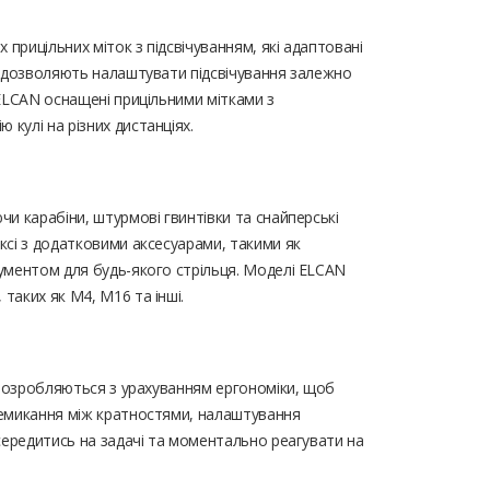
прицільних міток з підсвічуванням, які адаптовані
ті дозволяють налаштувати підсвічування залежно
 ELCAN оснащені прицільними мітками з
кулі на різних дистанціях.
чи карабіни, штурмові гвинтівки та снайперські
ксі з додатковими аксесуарами, такими як
рументом для будь-якого стрільця. Моделі ELCAN
таких як M4, M16 та інші.
и розробляються з урахуванням ергономіки, щоб
еремикання між кратностями, налаштування
осередитись на задачі та моментально реагувати на