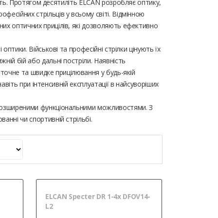
кість. Протягом десятиліть ELCAN розробляє оптику,
фесійних стрільців у всьому світі. Відмінною
них оптичних прицілів, які дозволяють ефективно
 оптики. Військові та професійні стрілки цінують їх
жній бій або дальні постріли. Наявність
є точне та швидке прицілювання у будь-якій
навіть при інтенсивній експлуатації в найсуворіших
з розширеними функціональними можливостями. З
ванні чи спортивній стрільбі.
ELCAN Specter DR 1-4x DFOV14-
L2