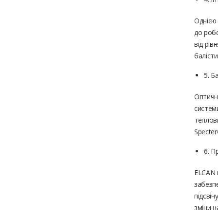
Однією 
до робо
від рів
балісти
5. Б
Оптичні
системи
теплові
Specter
6. П
ELCAN п
забезп
підсвіч
зміни н