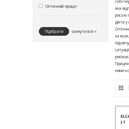
собі пе
Оптичний приціл
яка від
рисою п
діяти у
Оптичні
Підібрати
скинути все »
за можл
підсвіч
ситуаці
умовах
Приціл
ними ко
ELC
L1