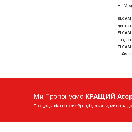
Моде
ELCAN 
дистанц
ELCAN 
завдань
ELCAN 
Найчас
Ми Пропонуємо
КРАЩИЙ Асо
Продукція від світових брендів, знижки, миттєва до