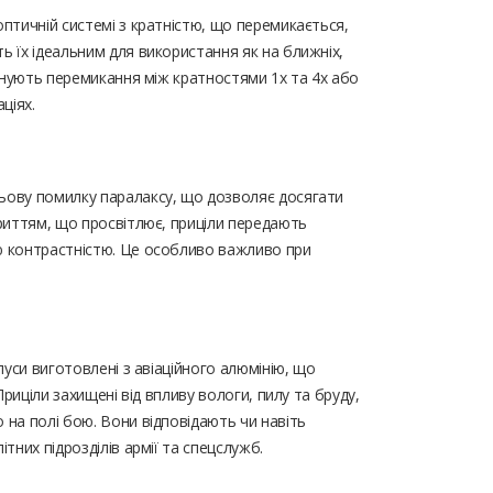
птичній системі з кратністю, що перемикається,
ь їх ідеальним для використання як на ближніх,
понують перемикання між кратностями 1x та 4x або
ціях.
ьову помилку паралаксу, що дозволяє досягати
криттям, що просвітлює, приціли передають
ю контрастністю. Це особливо важливо при
пуси виготовлені з авіаційного алюмінію, що
Приціли захищені від впливу вологи, пилу та бруду,
 на полі бою. Вони відповідають чи навіть
тних підрозділів армії та спецслужб.