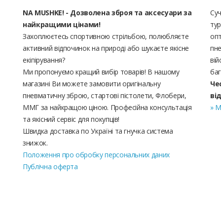
NA MUSHKE! - Дозволена зброя та аксесуари за
Суч
найкращими цінами!
тур
Захоплюєтесь спортивною стрільбою, полюбляєте
опт
активний відпочинок на природі або шукаєте якісне
пне
екіпірування?
вій
Ми пропонуємо кращий вибір товарів! В нашому
баг
магазині Ви можете замовити оригінальну
Че
пневматичну зброю, стартові пістолети, Флобери,
ві
ММГ за найкращою ціною. Професійна консультація
» М
та якісний сервіс для покупців!
Швидка доставка по Україні та гнучка система
знижок.
Положення про обробку персональних даних
Публічна оферта