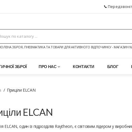
Передзвоніт
ОЛЕНА ЗБРОЯ, ПНЕВМАТИКА ТА ТОВАРИ ДЛЯ АКТИВНОГО ВІДПОЧИНКУ - МАГАЗИН N
ИЧНОЇ ЗБРОЇ
ПРО НАС
КОНТАКТИ
БЛОГ
а
Приціли ELCAN
иціли ELCAN
я ELCAN, один із підрозділів Raytheon, є світовим лідером у виробн