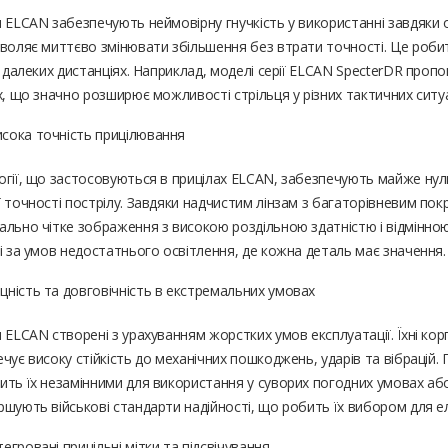
 ELCAN забезпечують неймовірну гнучкість у використанні завдяки о
воляє миттєво змінювати збільшення без втрати точності. Це робит
а далеких дистанціях. Наприклад, моделі серії ELCAN SpecterDR про
x, що значно розширює можливості стрільця у різних тактичних ситуа
исока точність прицілювання
огії, що застосовуються в прицілах ELCAN, забезпечують майже нул
 точності пострілу. Завдяки надчистим лінзам з багаторівневим по
ально чітке зображення з високою роздільною здатністю і відмінно
і за умов недостатнього освітлення, де кожна деталь має значення.
іцність та довговічність в екстремальних умовах
 ELCAN створені з урахуванням жорстких умов експлуатації. Їхні кор
чує високу стійкість до механічних пошкоджень, ударів та вібрацій. 
ть їх незамінними для використання у суворих погодних умовах або
шують військові стандарти надійності, що робить їх вибором для елі
нтегровані прицільні мітки та підсвічування