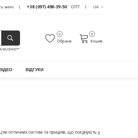
+38 (097) 498-39-50
ОПТ
ь мені
UA
0
0
Обране
Кошик
A MUSHKE!™
ВІДЕО
ВІДГУКИ
ицтві оптичних систем та прицілів, що поєднують у