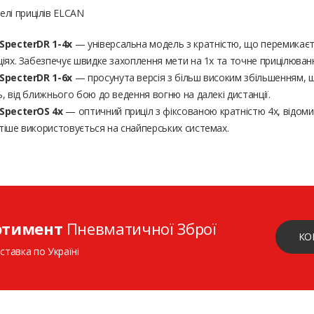
лі прицілів ELCAN
SpecterDR 1-4x
— універсальна модель з кратністю, що перемикаєть
іях. Забезпечує швидке захоплення мети на 1x та точне прицілюванн
SpecterDR 1-6x
— просунута версія з більш високим збільшенням, 
, від ближнього бою до ведення вогню на далекі дистанції.
SpecterOS 4x
— оптичний приціл з фіксованою кратністю 4x, відом
тіше використовується на снайперських системах.
ртимент
Пневматичної Зброї
КО
ставка по Україні