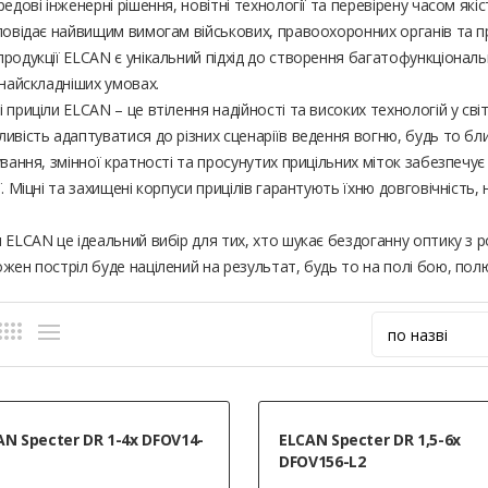
редові інженерні рішення, новітні технології та перевірену часом я
повідає найвищим вимогам військових, правоохоронних органів та про
родукції ELCAN є унікальний підхід до створення багатофункціональ
 найскладніших умовах.
 приціли ELCAN – це втілення надійності та високих технологій у світі
ивість адаптуватися до різних сценаріїв ведення вогню, будь то бли
ування, змінної кратності та просунутих прицільних міток забезпечу
ї. Міцні та захищені корпуси прицілів гарантують їхню довговічність, 
.
и ELCAN це ідеальний вибір для тих, хто шукає бездоганну оптику 
жен постріл буде націлений на результат, будь то на полі бою, полю
AN Specter DR 1-4x DFOV14-
ELCAN Specter DR 1,5-6x
DFOV156-L2