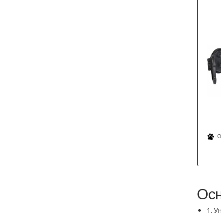
О
Осн
1. У