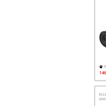
О
146
ELC
DFO