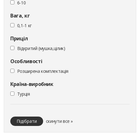
6-10
Вага, кг
0,1-1 кг
Приціл
Відкритий (мушка,цілик)
Особливості
Розширена комплектація
Країна-виробник
Турція
Підібрати
скинути все »