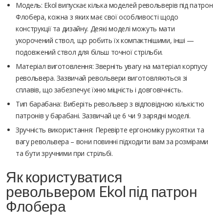
Модель: Ekol випускає кілька моделей револьверів під патрон
Флобера, кожна з яких має свої особливості щодо
конструкції та дизайну. Деякі моделі можуть мати
укорочений ствол, що робить їх компактнішими, інші —
подовжений ствол для більш точної стрільби.
Матеріал виготовлення: Зверніть увагу на матеріал корпусу
револьвера. Зазвичай револьвери виготовляються зі
сплавів, що забезпечує їхню міцність і довговічність.
Тип барабана: Виберіть револьвер з відповідною кількістю
патронів у барабані. Зазвичай це 6 чи 9 зарядні моделі.
Зручність використання: Перевірте ергономіку рукоятки та
вагу револьвера – вони повинні підходити вам за розмірами
та бути зручними при стрільбі.
Як користуватися
револьвером Ekol під патрон
Флобера