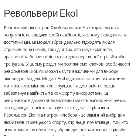
Револьвери Ekol
Револьвери під патрон Флобера марки Ekol користуються
популярністю завдяки своїй надійності, якісному складанню та
доступній ціні. Ці моделі зброї ідеально підходять як для
стрільців-початківців, так і для тих, хто цінує компактні,
практичні та безпечні пістолети для спортивної стрільби або
тренувань. У цьому розділі ми розглянемо ключові особливості
револьверів Ekol, які можуть бути важливими для вибору
відповідної моделі. Моделі Ekol відрізняються високоякісними
матеріалами, міцною конструкцією та довговічністю, що
забезпечує надійність та комфорт у використанні. Ці
револьвери відмінно збалансовані і мають ергономічні ручки,
що підвищує точність та зручність під час стрілянини.
Револьвери Ekol під патрон Флобера - це відмінний вибір для
любителів стрілецького спорту, стрільців-початківців і тих, хто
цінує компактну і безпечну зброю для розважальної стрільби.