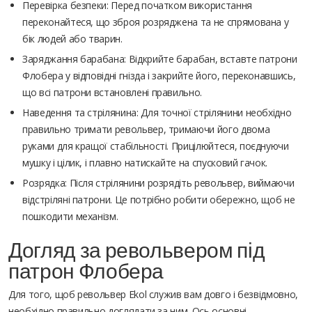
Перевірка безпеки: Перед початком використання
переконайтеся, що зброя розряджена та не спрямована у
бік людей або тварин.
Заряджання барабана: Відкрийте барабан, вставте патрони
Флобера у відповідні гнізда і закрийте його, переконавшись,
що всі патрони встановлені правильно.
Наведення та стрілянина: Для точної стрілянини необхідно
правильно тримати револьвер, тримаючи його двома
руками для кращої стабільності. Прицілюйтеся, поєднуючи
мушку і цілик, і плавно натискайте на спусковий гачок.
Розрядка: Після стрілянини розрядіть револьвер, виймаючи
відстріляні патрони. Це потрібно робити обережно, щоб не
пошкодити механізм.
Догляд за револьвером під
патрон Флобера
Для того, щоб револьвер Ekol служив вам довго і безвідмовно,
необхідно правильно доглядати за ним. Ось основні