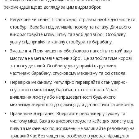
рекомендації щодо догляду за цим видом зброї:
Регулярне чищення: Після кожної стрільби необхідно чистити
стовбур і барабан від залишків пороху та нагару. Для цього
використовуйте м'яку щітку та засіб для зброї. Особливу
увагу слід приділяти каналу стовбура та барабану.
Змащення: Після чищення обов'язково нанесіть тонкий шар
мастила на металеві частини зброї. Це запобігатиме корозії
та зносу деталей. Особливу увагу приділіть рухомим
частинам: барабану, спусковому механізму та осі ствола.
Перевірка механізму: Регулярно перевіряйте стан ударно-
спускового механізму, барабана та осі ствола. У разі
виявлення люфту або непрацездатності будь-якого
механізму зверніться до фахівця для діагностики та ремонту.
Правильне зберігання: Зберігайте револьвер у сухому та
чистому місці. Бажано використовувати кейс для захисту від
пилу та механічних пошкоджень. Не залишайте револьвер на
тривалий час без чищення, особливо в умовах підвищеної