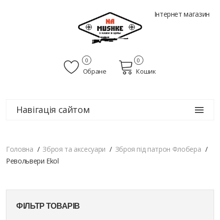
Інтернет магазин
0
0
Обране
Кошик
Навігація сайтом
Головна
Зброя та аксесуари
Зброя під патрон Флобера
Револьвери Ekol
ФІЛЬТР ТОВАРІВ