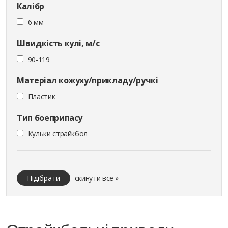
Калібр
6 мм
Швидкість кулі, м/с
90-119
Матеріал кожуху/прикладу/ручкі
Пластик
Тип боеприпасу
Кульки страйкбол
Підібрати
скинути все »