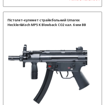
Пістолет-кулемет страйкбольний Umarex
Heckler&Koch MP5 K Blowback СО2 кал. 6 мм ВВ