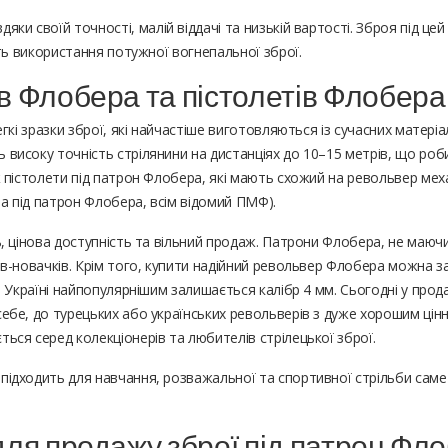
яки своїй точності, малій віддачі та низькій вартості. Зброя під це
ють використання потужної вогнепальної зброї.
в Флобера та пістолетів Флобера
кі зразки зброї, які найчастіше виготовляються із сучасних матеріал
високу точність стрілянини на дистанціях до 10–15 метрів, що роб
 пістолети під патрон Флобера, які мають схожий на револьвер мех
ва під патрон Флобера, всім відомий ПМФ).
ь, цінова доступність та вільний продаж. Патрони Флобера, не маю
ів-новачків. Крім того, купити надійний револьвер Флобера можна 
 Україні найпопулярнішим залишається калібр 4 мм. Сьогодні у прода
бе, до турецьких або українських револьверів з дуже хорошим цінни
ся серед колекціонерів та любителів стрілецької зброї.
ідходить для навчання, розважальної та спортивної стрільби саме з
для продажу зброї під патрон Фл