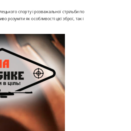
лецького спорту і розважальної стрільби по
о розуміти як особливості цієї зброї, так і