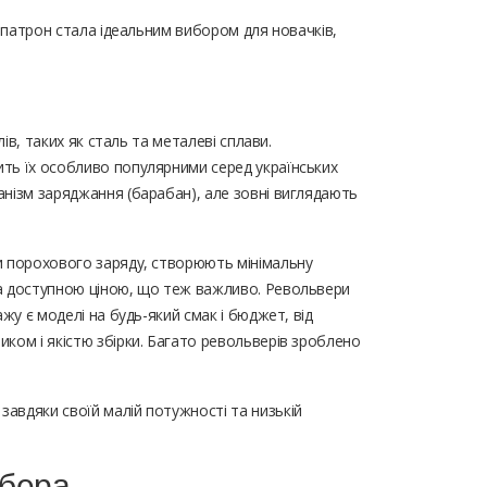
й патрон стала ідеальним вибором для новачків,
ів, таких як сталь та металеві сплави.
ить їх особливо популярними серед українських
анізм заряджання (барабан), але зовні виглядають
чи порохового заряду, створюють мінімальну
за доступною ціною, що теж важливо. Револьвери
жу є моделі на будь-який смак і бюджет, від
ком і якістю збірки. Багато револьверів зроблено
авдяки своїй малій потужності та низькій
обера