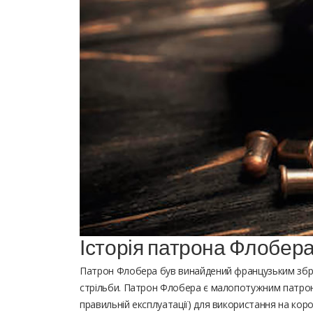
Історія патрона Флобер
Патрон Флобера був винайдений французьким зброя
стрільби. Патрон Флобера є малопотужним патроном
правильній експлуатації) для використання на коро