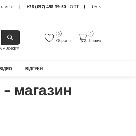
+38 (097) 498-39-50
ОПТ
ь мені
UA
0
0
Обране
Кошик
A MUSHKE!™
ВІДЕО
ВІДГУКИ
 – магазин