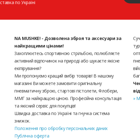
ставка по Україні
NA MUSHKE! - Дозволена зброя та аксесуари за
Суч
найкращими цінами!
тур
Захоплюєтесь спортивною стрільбою, полюбляєте
опт
активний відпочинок на природі або шукаєте якісне
пне
екіпірування?
вій
Ми пропонуємо кращий вибір товарів! В нашому
баг
магазині Ви можете замовити оригінальну
Че
пневматичну зброю, стартові пістолети, Флобери,
ві
ММГ за найкращою ціною. Професійна консультація
» М
та якісний сервіс для покупців!
Швидка доставка по Україні та гнучка система
знижок.
Положення про обробку персональних даних
Публічна оферта