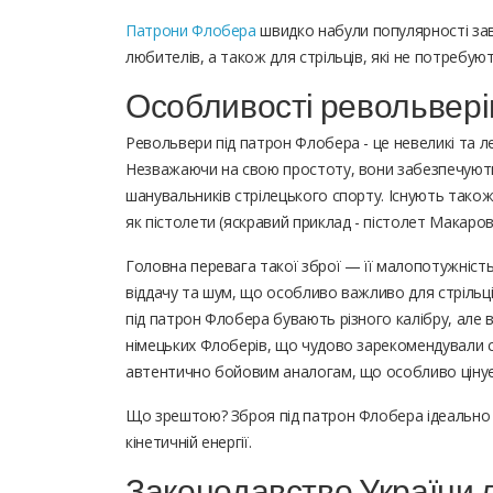
Патрони Флобера
швидко набули популярності завд
любителів, а також для стрільців, які не потребу
Особливості револьвері
Револьвери під патрон Флобера - це невеликі та лег
Незважаючи на свою простоту, вони забезпечують 
шанувальників стрілецького спорту. Існують також
як пістолети (яскравий приклад - пістолет Макаро
Головна перевага такої зброї — її малопотужніст
віддачу та шум, що особливо важливо для стрільц
під патрон Флобера бувають різного калібру, але в
німецьких Флоберів, що чудово зарекомендували се
автентично бойовим аналогам, що особливо цінуєть
Що зрештою? Зброя під патрон Флобера ідеально п
кінетичній енергії.
Законодавство України 