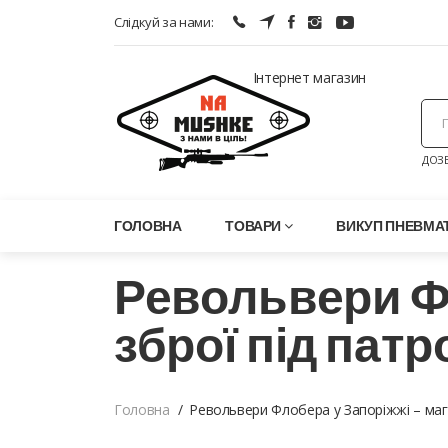
Слідкуй за нами:
Інтернет магазин
ДОЗВ
ГОЛОВНА
ТОВАРИ
ВИКУП ПНЕВМАТ
Револьвери Фл
зброї під пат
Головна
Револьвери Флобера у Запоріжжі – маг