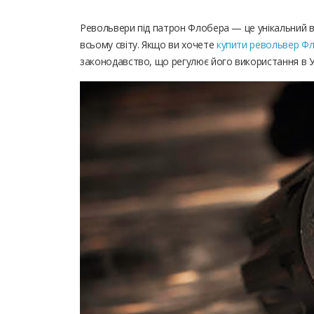
Револьвери під патрон Флобера — це унікальний ви
всьому світу. Якщо ви хочете
купити револьвер Ф
законодавство, що регулює його використання в Ук