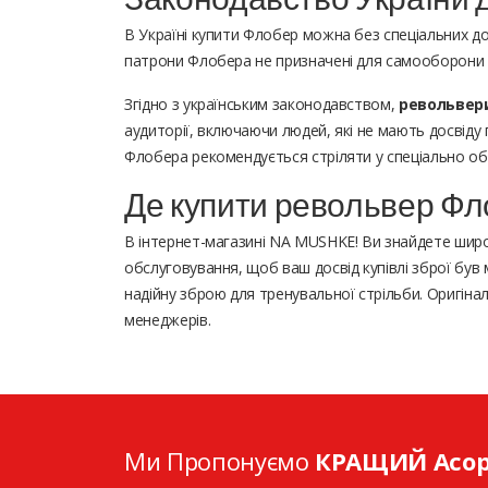
В Україні купити Флобер можна без спеціальних до
патрони Флобера не призначені для самооборони
Згідно з українським законодавством,
револьвери
аудиторії, включаючи людей, які не мають досвід
Флобера рекомендується стріляти у спеціально обл
Де купити револьвер Фл
В інтернет-магазині NA MUSHKE! Ви знайдете широк
обслуговування, щоб ваш досвід купівлі зброї бу
надійну зброю для тренувальної стрільби. Оригін
менеджерів.
Ми Пропонуємо
КРАЩИЙ Асо