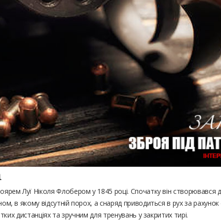
а
рем Луї Ніколя Флобером у 1845 році. Спочатку він створювався д
, в якому відсутній порох, а снаряд приводиться в рух за рахунок 
тких дистанціях та зручним для тренувань у закритих тирі.