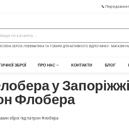
Передзвоніт
ОЛЕНА ЗБРОЯ, ПНЕВМАТИКА ТА ТОВАРИ ДЛЯ АКТИВНОГО ВІДПОЧИНКУ - МАГАЗИН N
ИЧНОЇ ЗБРОЇ
ПРО НАС
КОНТАКТИ
БЛОГ
обера у Запоріжжі
рон Флобера
азин зброї під патрон Флобера