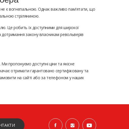
а не є вогнепальною. Однак важливо пам'ятати, що
альною стріляниною.
влю. Це робить їх доступними для широкої
та дотримання закону власникам револьверів
 Ми пропонуємо доступні ціни та якісне
значає отримати гарантовано сертифіковану та
замовити на сайті або за телефоном у наших
НТАКТИ