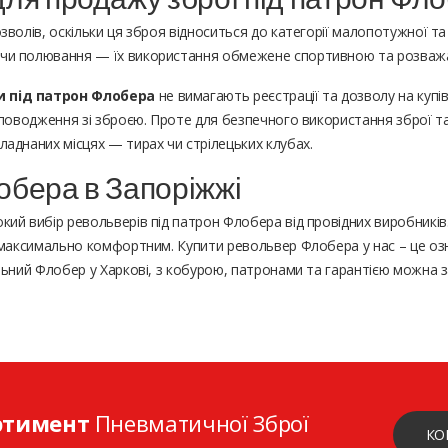
зволів, оскільки ця зброя відноситься до категорії малопотужної т
 чи полювання — їх використання обмежене спортивною та розваж
 під патрон Флобера
не вимагають реєстрації та дозволу на купі
у поводження зі зброєю. Проте для безпечного використання зброї 
аднаних місцях — тирах чи стрілецьких клубах.
обера в Запоріжжі
ий вибір револьверів під патрон Флобера від провідних виробників.
в максимально комфортним. Купити револьвер Флобера у нас – це о
альний Флобер у Харкові, з кобурою, патронами та гарантією можна 
ртимент
Пневматичної Зброї
КО