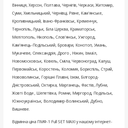
Вінниця, Херсон, Полтава, Чернігів, Черкаси, Житомир,
Суми, Хмельницький, Чернівці, Рівне, Кам'янське,
Кропивницький, Івано-Франківськ, Кременчук,
Тернопіль, Луцьк, Біла Церква, Краматорськ,
Мелітополь, Нікополь, Слов'янськ, Ужгород,
Кам'янець-Подільський, Бровари, Конотоп, Умань,
Мукачеве, Олександрія, Дрого , Ніжин, Ізмаїл,
Новомосковськ, Ковель, Сміла, Червоноград, Калуш,
Первомайськ, Коростень, Коломия, Бориспіль, Стрий,
Нововолинськ, Горішні Плавні, Ізюм, Білгород-
Дністровський, Охтирка, Марганець, Фастів, Лубни,
Жовті Води , Шепетівка, Ромни, Миргород, Подільськ,
Южноукраїнськ, Володимир-Волинський, Дубно,
Вишневе.
Відмінна ціна ПМФ-1 Full SET MAXI у нашому інтернет-