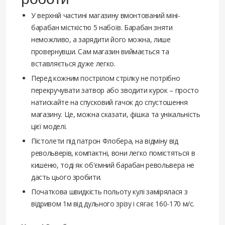
У верхній частині магазину вмонтований міні-
барабан місткістю 5 набоїв. Барабан зняти
неможливо, а зарядити його можна, лише
провернувши. Сам магазин виймається та
вставляється дуже легко.
Перед кожним пострілом стрілку не потрібно
перекручувати затвор або зводити курок – просто
натискайте на спусковий гачок до спустошення
магазину. Це, можна сказати, фішка та унікальність
цієї моделі.
Пістолети під патрон Флобера, на відміну від
револьверів, компактні, вони легко помістяться в
кишеню, тоді як об'ємний барабан револьвера не
дасть цього зробити.
Початкова швидкість польоту кулі замірялася з
відривом 1м від дульного зрізу і сягає 160-170 м/с.