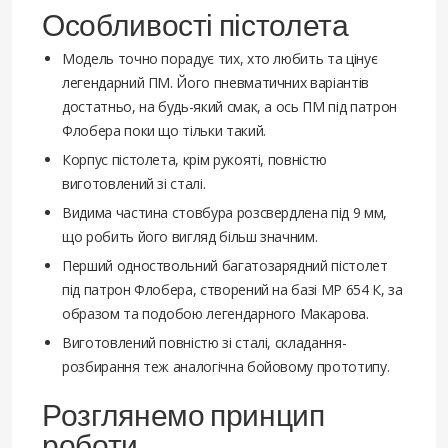
Особливості пістолета
Модель точно порадує тих, хто любить та цінує
легендарний ПМ. Його пневматичних варіантів
достатньо, на будь-який смак, а ось ПМ під патрон
Флобера поки що тільки такий.
Корпус пістолета, крім рукояті, повністю
виготовлений зі сталі.
Видима частина стовбура розсвердлена під 9 мм,
що робить його вигляд більш значним.
Перший одноствольний багатозарядний пістолет
під патрон Флобера, створений на базі МР 654 К, за
образом та подобою легендарного Макарова.
Виготовлений повністю зі сталі, складання-
розбирання теж аналогічна бойовому прототипу.
Розглянемо принцип
роботи