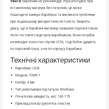
Увага!
Виробник не рекомендує спускати курок при
вставленому магазині без патронів, це може
пошкодити камери барабана та викликати проблеми
при подальшому використанні пістолета. Зверніть
увагу, що в барабані магазину залишені порожні гільзи
після тестового відстрілу виробником. Вони потрібні
на випадок холостих спусків УСМ, тоді бойок ударить
по порожній гільзі, а не по корпусу барабана.
Технічні характеристики
Виробник: СЕМ
Модель: ПМФ-1
Калібр: 4 мм
Тип: револьвери під патрон Флобера
Початкова швидкість, м/с: 160-170
Приклад (ложа)/ рукоятка: пластик