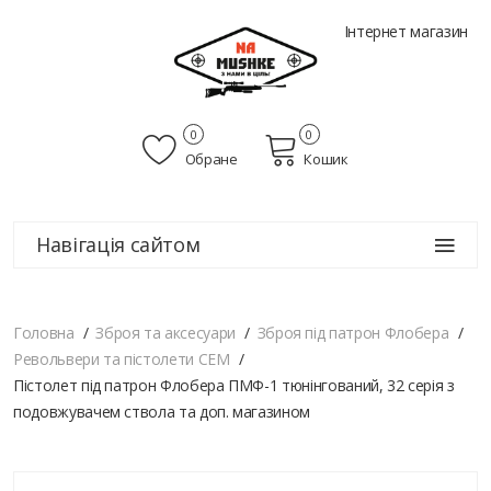
Інтернет магазин
0
0
Обране
Кошик
Навігація сайтом
Головна
Зброя та аксесуари
Зброя під патрон Флобера
Револьвери та пістолети СЕМ
Пістолет під патрон Флобера ПМФ-1 тюнінгований, 32 серія з
подовжувачем ствола та доп. магазином