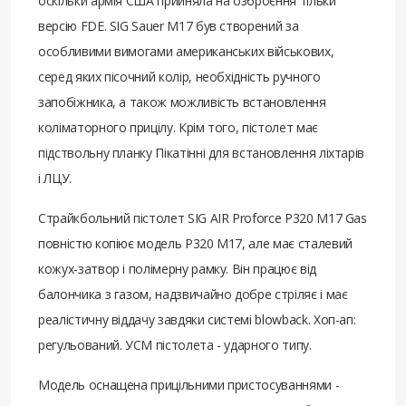
оскільки армія США прийняла на озброєння тільки
версію FDE. SIG Sauer M17 був створений за
особливими вимогами американських військових,
серед яких пісочний колір, необхідність ручного
запобіжника, а також можливість встановлення
коліматорного прицілу. Крім того, пістолет має
підствольну планку Пікатінні для встановлення ліхтарів
і ЛЦУ.
Страйкбольний пістолет SIG AIR Proforce P320 M17 Gas
повністю копіює модель P320 M17, але має сталевий
кожух-затвор і полімерну рамку. Він працює від
балончика з газом, надзвичайно добре стріляє і має
реалістичну віддачу завдяки системі blowback. Хоп-ап:
регульований. УСМ пістолета - ударного типу.
Модель оснащена прицільними пристосуваннями -