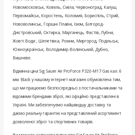
Новомосковськ, Ковель, Сміла, Червоноград, Калуш,
Первомайськ, Коростень, Коломия, Бориспіль, Стрий,
Нововолинськ, Горішні Плавні, Ізюм, Білгород-
Дністровський, Охтирка, Марганець, Фастів, Лубни,
Жовті Води , Шепетівка, Ромни, Миргород, Подільськ,
Южноукраїнськ, Володимир-Волинський, Дубно,
Вишневе.
Відмінна ціна Sig Sauer Air ProForce P320-M17 Gas кал. 6
мм. Black у нашому інтернет-магазині обумовлена ​​тим,
що ми працюємо безпосередньо з постачальниками та
відомими брендами зброї, які офіційно представлені в
Україні. Ми забезпечуємо найшвидшу доставку та
даємо реальну гарантію на представлений асортимент
дозволеної зброї та спортивних товарів.
Ви можете залишити відгук про Sig Sauer Air ProForce