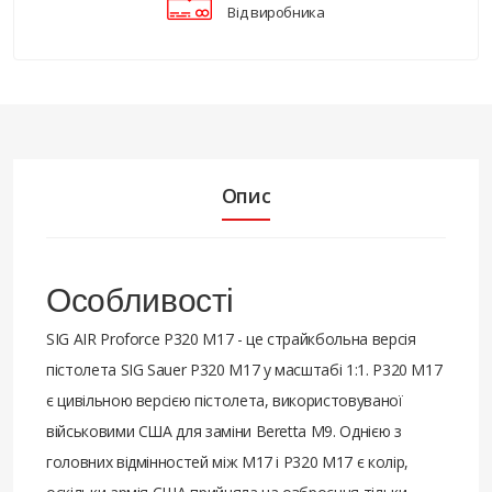
Від виробника
Опис
Особливості
SIG AIR Proforce P320 M17 - це страйкбольна версія
пістолета SIG Sauer P320 M17 у масштабі 1:1. P320 M17
є цивільною версією пістолета, використовуваної
військовими США для заміни Beretta M9. Однією з
головних відмінностей між M17 і P320 M17 є колір,