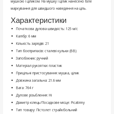
мушкою і ціликом. На мушку і цілик нанесено біле
маркування для швидшого наведення на ціль.
Характеристики
Початкова дулова швидкість: 125 м/с
Калібр: 6 мм
Кількість зарядів: 21
Тип боєприпасів: сталеві кульки (ВВ)
Запобіжник: ручний
Матеріал рукоятки: пластик
Прицільні пристосування: мушка, цілик
Довжина загальна: 21.6 мм
Вага: 764 г
Дулове різьблення: Ні
Діаметр кілець/Посадкове місце: Picatinny
Тип товару: Пістолет страйкбольний