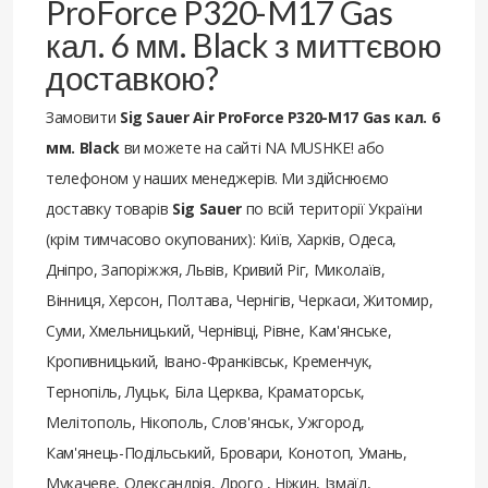
ProForce P320-M17 Gas
кал. 6 мм. Black з миттєвою
доставкою?
Замовити
Sig Sauer Air ProForce P320-M17 Gas кал. 6
мм. Black
ви можете на сайті NA MUSHKE! або
телефоном у наших менеджерів. Ми здійснюємо
доставку товарів
Sig Sauer
по всій території України
(крім тимчасово окупованих): Київ, Харків, Одеса,
Дніпро, Запоріжжя, Львів, Кривий Ріг, Миколаїв,
Вінниця, Херсон, Полтава, Чернігів, Черкаси, Житомир,
Суми, Хмельницький, Чернівці, Рівне, Кам'янське,
Кропивницький, Івано-Франківськ, Кременчук,
Тернопіль, Луцьк, Біла Церква, Краматорськ,
Мелітополь, Нікополь, Слов'янськ, Ужгород,
Кам'янець-Подільський, Бровари, Конотоп, Умань,
Мукачеве, Олександрія, Дрого , Ніжин, Ізмаїл,