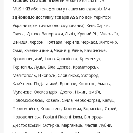
Shadow СО2 кал. 6 мм
ви можете на сайті NA
MUSHKE! або телефоном у наших менеджерів. Ми
здійснюємо доставку товарів
ASG
по всій території
України (крім тимчасово окупованих): Київ, Харків,
Одеса, Дніпро, Запоріжжя, Львів, Кривий Ріг, Миколаїв,
Вінниця, Херсон, Полтава, Чернігів, Черкаси, Житомир,
Суми, Хмельницький, Чернівці, Рівне, Кам'янське,
Кропивницький, Івано-Франківськ, Кременчук,
Тернопіль, Луцьк, Біла Церква, Краматорськ,
Мелітополь, Нікополь, Слов'янськ, Ужгород,
Кам'янець-Подільський, Бровари, Конотоп, Умань,
Мукачеве, Олександрія, Дрого , Ніжин, Ізмаїл,
Новомосковськ, Ковель, Сміла, Червоноград, Калуш,
Первомайськ, Коростень, Коломия, Бориспіль, Стрий,
Нововолинськ, Горішні Плавні, Ізюм, Білгород-
Дністровський, Охтирка, Марганець, Фастів, Лубни,