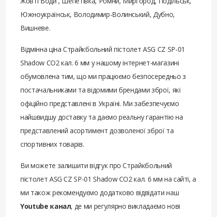
Жовті Води , Шепетівка, Ромни, Миргород, Подільськ,
Южноукраїнськ, Володимир-Волинський, Дубно,
Вишневе.
Відмінна ціна Страйкбольний пістолет ASG CZ SP-01
Shadow СО2 кал. 6 мм у нашому інтернет-магазині
обумовлена ​​тим, що ми працюємо безпосередньо з
постачальниками та відомими брендами зброї, які
офіційно представлені в Україні. Ми забезпечуємо
найшвидшу доставку та даємо реальну гарантію на
представлений асортимент дозволеної зброї та
спортивних товарів.
Ви можете залишити відгук про Страйкбольний
пістолет ASG CZ SP-01 Shadow СО2 кал. 6 мм на сайті, а
ми також рекомендуємо додатково відвідати наш
Youtube канал
, де ми регулярно викладаємо нові