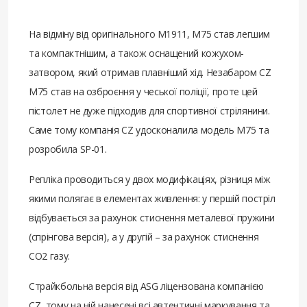
На відміну від оригінального М1911, M75 став легшим
та компактнішим, а також оснащений кожухом-
затвором, який отримав плавніший хід. Незабаром CZ
M75 став на озброєння у чеської поліції, проте цей
пістолет не дуже підходив для спортивної стрілянини.
Саме тому компанія CZ удосконалила модель M75 та
розробила SP-01.
Репліка проводиться у двох модифікаціях, різниця між
якими полягає в елементах живлення: у першій постріл
відбувається за рахунок стиснення металевої пружини
(спрінгова версія), а у другій – за рахунок стиснення
СО2 газу.
Страйкбольна версія від ASG ліцензована компанією
CZ, тому на ній нанесені всі автентичні маркування та