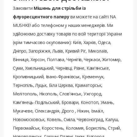
Замовити
Мішень для стрільби із
флуоресцентного паперу
ви можете на сайті NA
MUSHKE! або телефоном у наших менеджерів. Ми
здійснюємо доставку товарів
по всій території України
(крім тимчасово окупованих): Київ, Харків, Одеса,
Дніпро, Запоріжжя, Львів, Кривий Ріг, Миколаїв,
Вінниця, Херсон, Полтава, Чернігів, Черкаси, Житомир,
Суми, Хмельницький, Чернівці, Рівне, Кам'янське,
Кропивницький, Івано-Франківськ, Кременчук,
Тернопіль, Луцьк, Біла Церква, Краматорськ,
Мелітополь, Нікополь, Слов'янськ, Ужгород,
Кам'янець-Подільський, Бровари, Конотоп, Умань,
Мукачеве, Олександрія, Дрого , Ніжин, Ізмаїл,
Новомосковськ, Ковель, Сміла, Червоноград, Калуш,
Первомайськ, Коростень, Коломия, Бориспіль, Стрий,
Нововолинськ, Горішні Плавні, Ізюм, Білгород-