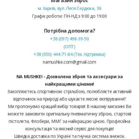
Магазин зброї:
м. Харків, вул. Леся Сердюка, 36
Графік роботи: ПН-НД з 9:00 до 19:00
Потрібна допомога?
+38 (097) 498-39-50
(ОПТ)
+38 (050) 444-71-84 (Тех. підтримка)
namushke.com@gmail.com
NA MUSHKE! - Дозволена зброя та аксесуари за
найкращими цінами!
Захоплюєтесь спортивною стрільбою, полюбляєте активний
відпочинок на природі або шукаєте якісне екіпірування?
Ми пропонуємо кращий вибір товарів! В нашому магазині Ви
можете замовити оригінальну пневматичну зброю, стартові
пістолети, Флобери, ММГ за найкращою ціною. Професійна
консультація та якісний сервіс для покупців!
Швидка доставка по Україні та гнучка система знижок.