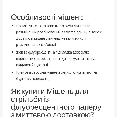
Особливості мішені:
Розмір мішені становить 370х250 мм; на ній
розміщений розлінований силует людини, а також
додаткові мішені у вигляді невеликих кіл і
розлинованих кіл/овалів;
жовта флуоресцентна підкладка дозволяє
відрізняти отвори від попадання кулі навіть на
віддаленій відстані;
Клейова сторона мішені з легкістю кріпиться на
будь-яку поверхню.
Як купити Мішень для
стрільби із
флуоресцентного паперу
з миттєвою доставкою?