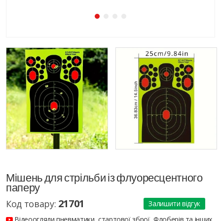
Мішень для стрільби із флуоресцентного
паперу
21701
Код товару:
Залишити відгук
Відеоогляди пневматики, стартової зброї, Флоберів та інших