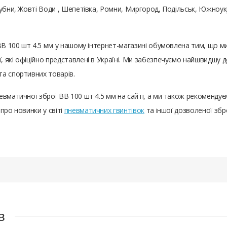
Лубни, Жовті Води , Шепетівка, Ромни, Миргород, Подільськ, Южноу
ВВ 100 шт 4.5 мм у нашому інтернет-магазині обумовлена ​​тим, що
 які офіційно представлені в Україні. Ми забезпечуємо найшвидшу д
а спортивних товарів.
евматичної зброї ВВ 100 шт 4.5 мм на сайті, а ми також рекоменду
про новинки у світі
пневматичних гвинтівок
та іншої дозволеної збр
в