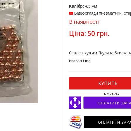
Калібр:
4,5 мм
Відеоогляди пневматики, стар
В наявності
Ціна:
50
грн.
Сталеві кульки "Кулява блискавк
низька ціна.
КУПИТЬ
NOVAPAY
ОПЛАТИТИ ЗАР
ОПЛАТИТИ ЗАР