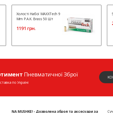
Холості Набої MAXXTech 9
Mm P.A.K. Brass 50 Шт
1191 грн.
ртимент
Пневматичної Зброї
КО
ставка по Україні
NA MUSHKE! - Дозволена зброя та аксесуари за
Суч