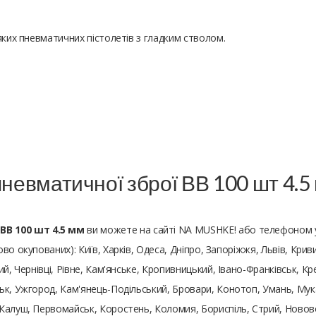
яких пневматичних пістолетів з гладким стволом.
пневматичної зброї ВВ 100 шт 4.5
ВВ 100 шт 4.5 мм
ви можете на сайті NA MUSHKE! або телефоном у
ово окупованих): Київ, Харків, Одеса, Дніпро, Запоріжжя, Львів, Крив
й, Чернівці, Рівне, Кам'янське, Кропивницький, Івано-Франківськ, Кр
к, Ужгород, Кам'янець-Подільський, Бровари, Конотоп, Умань, Мукач
Калуш, Первомайськ, Коростень, Коломия, Бориспіль, Стрий, Нововол