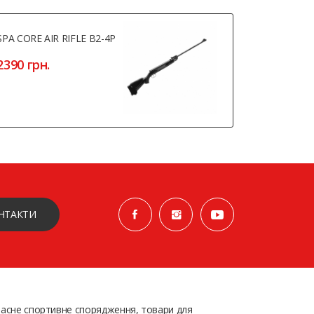
SPA CORE AIR RIFLE B2-4P
Пневматич
Borner TT 
2390 грн.
4300 грн
НТАКТИ
асне спортивне спорядження, товари для