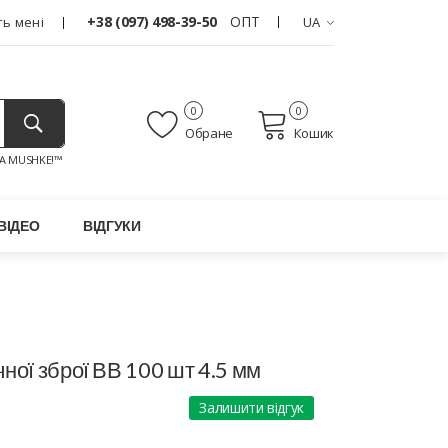
+38 (097) 498-39-50
ОПТ
ь мені
UA
0
0
Обране
Кошик
A MUSHKE!™
ВІДЕО
ВІДГУКИ
ної зброї ВВ 100 шт 4.5 мм
Залишити відгук