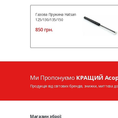
Газова Пружина Hatsan
125/130/135/150
850 грн.
Ми Пропонуємо
КРАЩИЙ Асо
Продукція від світових брендів, знижки, миттєва до
Магазин зброї: