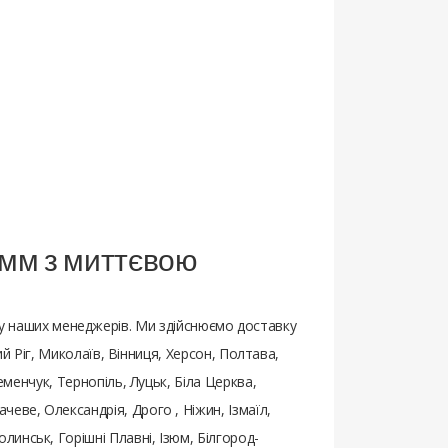
 мм з миттєвою
 наших менеджерів. Ми здійснюємо доставку
ий Ріг, Миколаїв, Вінниця, Херсон, Полтава,
еменчук, Тернопіль, Луцьк, Біла Церква,
еве, Олександрія, Дрого , Ніжин, Ізмаїл,
инськ, Горішні Плавні, Ізюм, Білгород-