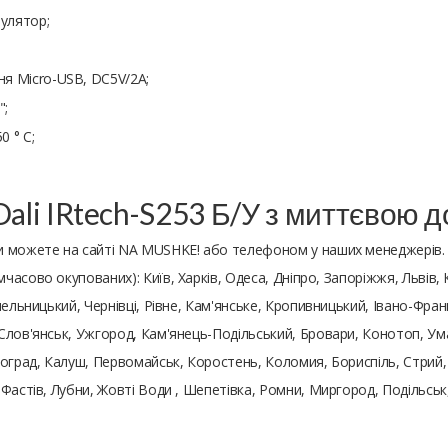
мулятор;
я Micro-USB, DC5V/2A;
";
0 ° С;
Dali IRtech-S253 Б/У з миттєвою 
 можете на сайті NA MUSHKE! або телефоном у наших менеджерів.
имчасово окупованих): Київ, Харків, Одеса, Дніпро, Запоріжжя, Львів, 
ельницький, Чернівці, Рівне, Кам'янське, Кропивницький, Івано-Франк
Слов'янськ, Ужгород, Кам'янець-Подільський, Бровари, Конотоп, Ума
оград, Калуш, Первомайськ, Коростень, Коломия, Бориспіль, Стрий, 
 Фастів, Лубни, Жовті Води , Шепетівка, Ромни, Миргород, Подільс