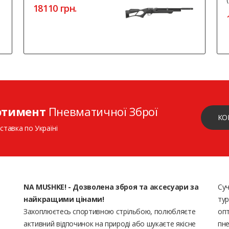
18110 грн.
ртимент
Пневматичної Зброї
КО
ставка по Україні
NA MUSHKE! - Дозволена зброя та аксесуари за
Суч
найкращими цінами!
тур
Захоплюєтесь спортивною стрільбою, полюбляєте
опт
активний відпочинок на природі або шукаєте якісне
пне