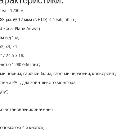
ей - 1200 м;
 pix. @ 17 мкм (NETD) < 40мК, 50 Гц;
Focal Plane Arrays);
м від 1 м;
, x3, x4;
 / 24,6 x 18;
істю 1280x960 пікс;
чий чорний, гарячий білий, гарячий червоний, кольорова);
истеми PAL, для зовнішнього монітора;
пу";
ьо встановлених значення;
допомогою 4-х кнопок;