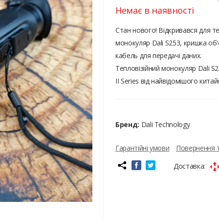
Немає в наявності
Стан нового! Відкривався для т
монокуляр Dali S253, кришка об
кабель для передачі даних.
Тепловізійний монокуляр Dali S2
II Series від найвідомішого кита
Бренд:
Dali Technology
Гарантійні умови
Повернення 
Доставка: