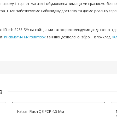
У у нашому інтернет-магазині обумовлена ​​тим, що ми працюємо без
 Україні. Ми забезпечуємо найшвидшу доставку та даємо реальну гар
i IRtech-S253 Б/У на сайті, а ми також рекомендуємо додатково від
іті
пневматичних гвинтівок
та іншої дозволеної зброї, наприклад,
Фл
в
Hatsan Flash QE PCP 4,5 Мм