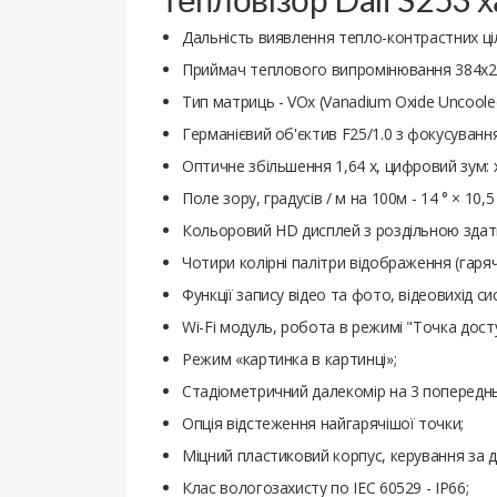
Дальність виявлення тепло-контрастних ціл
Приймач теплового випромінювання 384x288
Тип матриць - VOx (Vanadium Oxide Uncooled 
Германієвий об'єктив F25/1.0 з фокусування
Оптичне збільшення 1,64 х, цифровий зум: x2
Поле зору, градусів / м на 100м - 14 ° × 10,5 °
Кольоровий HD дисплей з роздільною здатн
Чотири колірні палітри відображення (гаря
Функції запису відео та фото, відеовихід с
Wi-Fi модуль, робота в режимі "Точка досту
Режим «картинка в картинці»;
Стадіометричний далекомір на 3 попередн
Опція відстеження найгарячішої точки;
Міцний пластиковий корпус, керування за 
Клас вологозахисту по IEC 60529 - IP66;