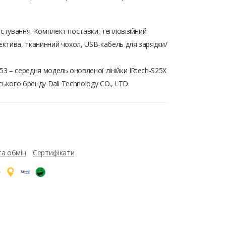
естування. Комплект поставки: тепловізійний
'єктива, тканинний чохол, USB-кабель для зарядки/
53 – середня модель оновленої лінійки IRtech-S25X
йського бренду Dali Technology CO., LTD.
та обмін
Сертифікати