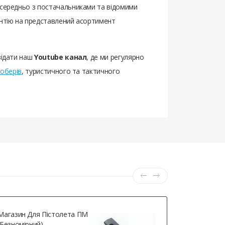
посередньо з постачальниками та відомими
антію на представлений асортимент
відати наш
Youtube канал
, де ми регулярно
оберів
, туристичного та тактичного
Магазин Для Пістолета ПМ
WinGun 11
(безномірний)