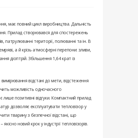
ння, має повний цикл виробництва. Дальність
вання. Прилад створювався для спостережень
в, патрулюванні території, полюванні та ін. В
мряві, а й крізь атмосферні перепони: зливи,
ня діоптрій. Збільшення 1,64 крат із
 вимірювання відстані до мети, відстеження
зпечить можливість одночасного
є лише позитивні відгуки. Компактний прилад
ратур дозволяє експлуатувати тепловізор у
чити тварину з безпечної відстані, що
якісно новий крок у індустрії тепловізорів.