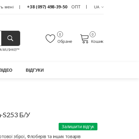
+38 (097) 498-39-50
ОПТ
ь мені
UA
0
0
Обране
Кошик
A MUSHKE!™
ВІДЕО
ВІДГУКИ
h-S253 Б/У
Залишити відгук
тової зброї, Флоберів та інших товарів