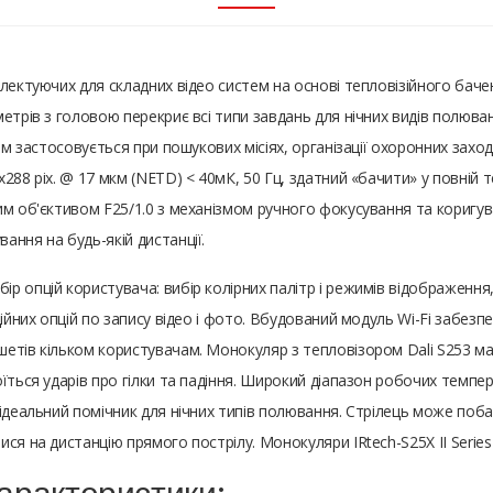
лектуючих для складних відео систем на основі тепловізійного баче
метрів з головою перекриє всі типи завдань для нічних видів полю
ом застосовується при пошукових місіях, організації охоронних заході
88 pix. @ 17 мкм (NETD) < 40мК, 50 Гц, здатний «бачити» у повній те
м об'єктивом F25/1.0 з механізмом ручного фокусування та коригуван
ння на будь-якій дистанції.
 опцій користувача: вибір колірних палітр і режимів відображення,
дійних опцій по запису відео і фото. Вбудований модуль Wi-Fi забе
етів кільком користувачам. Монокуляр з тепловізором Dali S253 ма
їться ударів про гілки та падіння. Широкий діапазон робочих темпе
ідеальний помічник для нічних типів полювання. Стрілець може поба
я на дистанцію прямого пострілу. Монокуляри IRtech-S25X II Series – 
характеристики: