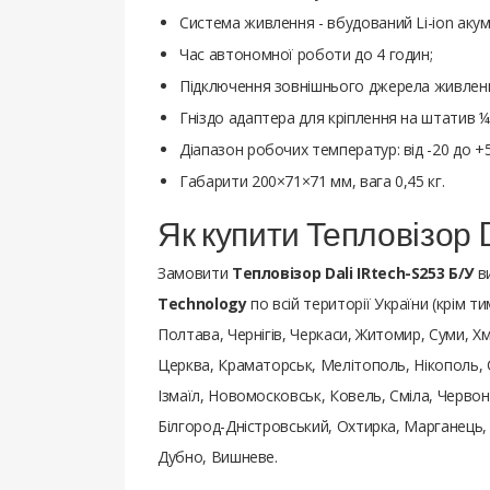
Система живлення - вбудований Li-ion аку
Час автономної роботи до 4 годин;
Підключення зовнішнього джерела живленн
Гніздо адаптера для кріплення на штатив ¼
Діапазон робочих температур: від -20 до +5
Габарити 200×71×71 мм, вага 0,45 кг.
Як купити Тепловізор 
Замовити
Тепловізор Dali IRtech-S253 Б/У
ви
Technology
по всій території України (крім т
Полтава, Чернігів, Черкаси, Житомир, Суми, Хм
Церква, Краматорськ, Мелітополь, Нікополь, 
Ізмаїл, Новомосковськ, Ковель, Сміла, Червон
Білгород-Дністровський, Охтирка, Марганець,
Дубно, Вишневе.