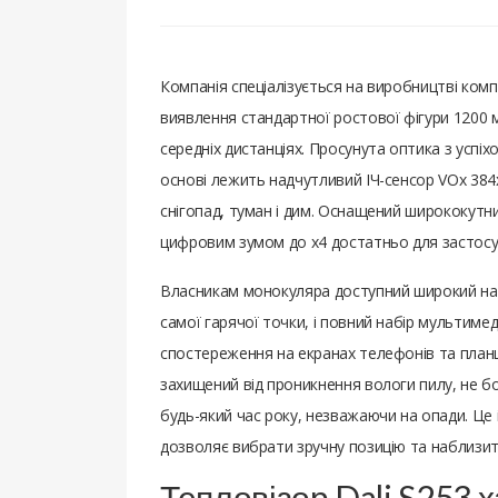
Компанія спеціалізується на виробництві комп
виявлення стандартної ростової фігури 1200 
середніх дистанціях. Просунута оптика з успіх
основі лежить надчутливий ІЧ-сенсор VOx 384x2
снігопад, туман і дим. Оснащений ширококутни
цифровим зумом до х4 достатньо для застосува
Власникам монокуляра доступний широкий набір
самої гарячої точки, і повний набір мультиме
спостереження на екранах телефонів та планш
захищений від проникнення вологи пилу, не бо
будь-який час року, незважаючи на опади. Це 
дозволяє вибрати зручну позицію та наблизитис
Тепловізор Dali S253 