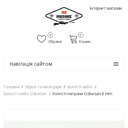
Інтернет магазин
0
0
Обране
Кошик
Навігація сайтом
Головна
Зброя та аксесуари
Холості набої
Холості набої Ozkursan
Холості патрони Ozkursan 8 mm