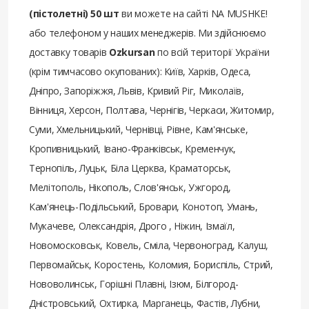
(пістолетні) 50 шт
ви можете на сайті NA MUSHKE!
або телефоном у наших менеджерів. Ми здійснюємо
доставку товарів
Ozkursan
по всій території України
(крім тимчасово окупованих): Київ, Харків, Одеса,
Дніпро, Запоріжжя, Львів, Кривий Ріг, Миколаїв,
Вінниця, Херсон, Полтава, Чернігів, Черкаси, Житомир,
Суми, Хмельницький, Чернівці, Рівне, Кам'янське,
Кропивницький, Івано-Франківськ, Кременчук,
Тернопіль, Луцьк, Біла Церква, Краматорськ,
Мелітополь, Нікополь, Слов'янськ, Ужгород,
Кам'янець-Подільський, Бровари, Конотоп, Умань,
Мукачеве, Олександрія, Дрого , Ніжин, Ізмаїл,
Новомосковськ, Ковель, Сміла, Червоноград, Калуш,
Первомайськ, Коростень, Коломия, Бориспіль, Стрий,
Нововолинськ, Горішні Плавні, Ізюм, Білгород-
Дністровський, Охтирка, Марганець, Фастів, Лубни,