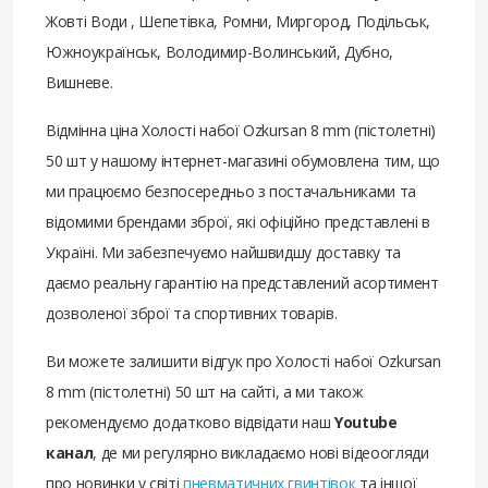
Жовті Води , Шепетівка, Ромни, Миргород, Подільськ,
Южноукраїнськ, Володимир-Волинський, Дубно,
Вишневе.
Відмінна ціна Холості набої Ozkursan 8 mm (пістолетні)
50 шт у нашому інтернет-магазині обумовлена ​​тим, що
ми працюємо безпосередньо з постачальниками та
відомими брендами зброї, які офіційно представлені в
Україні. Ми забезпечуємо найшвидшу доставку та
даємо реальну гарантію на представлений асортимент
дозволеної зброї та спортивних товарів.
Ви можете залишити відгук про Холості набої Ozkursan
8 mm (пістолетні) 50 шт на сайті, а ми також
рекомендуємо додатково відвідати наш
Youtube
канал
, де ми регулярно викладаємо нові відеоогляди
про новинки у світі
пневматичних гвинтівок
та іншої