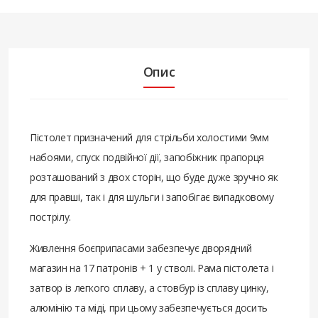
Опис
Пістолет призначений для стрільби холостими 9мм
набоями, спуск подвійної дії, запобіжник прапорця
розташований з двох сторін, що буде дуже зручно як
для правші, так і для шульги і запобігає випадковому
пострілу.
Живлення боєприпасами забезпечує дворядний
магазин на 17 патронів + 1 у стволі. Рама пістолета і
затвор із легкого сплаву, а стовбур із сплаву цинку,
алюмінію та міді, при цьому забезпечується досить