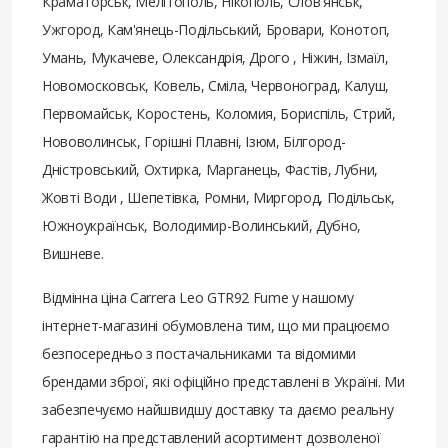
Краматорськ, Мелітополь, Нікополь, Слов'янськ,
Ужгород, Кам'янець-Подільський, Бровари, Конотоп,
Умань, Мукачеве, Олександрія, Дрого , Ніжин, Ізмаїл,
Новомосковськ, Ковель, Сміла, Червоноград, Калуш,
Первомайськ, Коростень, Коломия, Бориспіль, Стрий,
Нововолинськ, Горішні Плавні, Ізюм, Білгород-
Дністровський, Охтирка, Марганець, Фастів, Лубни,
Жовті Води , Шепетівка, Ромни, Миргород, Подільськ,
Южноукраїнськ, Володимир-Волинський, Дубно,
Вишневе.
Відмінна ціна Carrera Leo GTR92 Fume у нашому
інтернет-магазині обумовлена ​​тим, що ми працюємо
безпосередньо з постачальниками та відомими
брендами зброї, які офіційно представлені в Україні. Ми
забезпечуємо найшвидшу доставку та даємо реальну
гарантію на представлений асортимент дозволеної