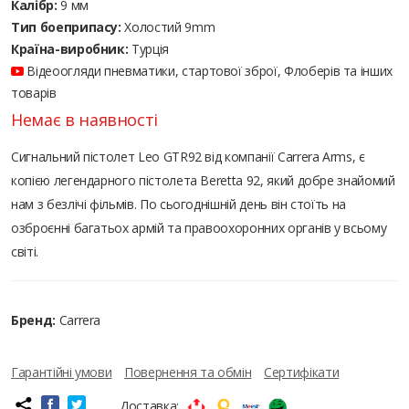
Калібр:
9 мм
Тип боеприпасу:
Холостий 9mm
Країна-виробник:
Турція
Відеоогляди пневматики, стартової зброї, Флоберів та інших
товарів
Немає в наявності
Сигнальний пістолет Leo GTR92 від компанії Carrera Arms, є
копією легендарного пістолета Beretta 92, який добре знайомий
нам з безлічі фільмів. По сьогоднішній день він стоїть на
озброєнні багатьох армій та правоохоронних органів у всьому
світі.
Бренд:
Carrera
Гарантійні умови
Повернення та обмін
Сертифікати
Доставка: