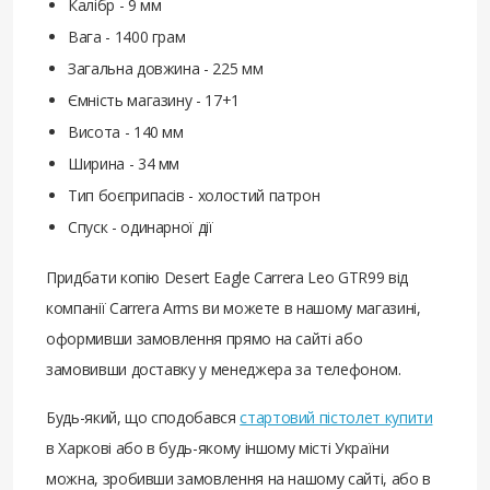
Калібр - 9 мм
Вага - 1400 грам
Загальна довжина - 225 мм
Ємність магазину - 17+1
Висота - 140 мм
Ширина - 34 мм
Тип боєприпасів - холостий патрон
Спуск - одинарної дії
Придбати копію Desert Eagle Carrera Leo GTR99 від
компанії Carrera Arms ви можете в нашому магазині,
оформивши замовлення прямо на сайті або
замовивши доставку у менеджера за телефоном.
Будь-який, що сподобався
стартовий пістолет купити
в Харкові або в будь-якому іншому місті України
можна, зробивши замовлення на нашому сайті, або в