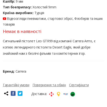
Калібр:
9 мм
Тип боеприпасу:
Холостий 9mm
Країна-виробник:
Турція
Відеоогляди пневматики, стартової зброї, Флоберів та інших
товарів
Немає в наявності
Сигнальний пістолет Leo GTR99 від компанії Carrera Arms, є
копією легендарного пістолета Desert Eagle, який добре
знайомий нам з безлічі фільмів та комп'ютерних ігор.
Бренд:
Carrera
Гарантійні умови
Повернення та обмін
Сертифікати
Доставка: