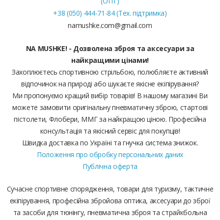
(ОПТ)
+38 (050) 444-71-84 (Тех. підтримка)
namushke.com@gmail.com
NA MUSHKE! - Дозволена зброя та аксесуари за
найкращими цінами!
Захоплюєтесь спортивною стрільбою, полюбляєте активний
відпочинок на природі або шукаєте якісне екіпірування?
Ми пропонуємо кращий вибір товарів! В нашому магазині Ви
можете замовити оригінальну пневматичну зброю, стартові
пістолети, Флобери, ММГ за найкращою ціною. Професійна
консультація та якісний сервіс для покупців!
Швидка доставка по Україні та гнучка система знижок.
Положення про обробку персональних даних
Публічна оферта
Сучасне спортивне спорядження, товари для туризму, тактичне
екіпірування, професійна збройова оптика, аксесуари до зброї
та засоби для тюнінгу, пневматична зброя та страйкбольна