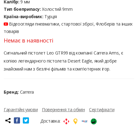
Калібр:
9 мм
Тип боеприпасу:
Холостий 9mm
Країна-виробник:
Турція
Відеоогляди пневматики, стартової зброї, Флоберів та інших
товарів
Немає в наявності
Сигнальний пістолет Leo GTR99 від компанії Carrera Arms, є
копією легендарного пістолета Desert Eagle, який добре
знайомий нам з безлічі фільмів та комп'ютерних ігор.
Бренд:
Carrera
Гарантійні умови
Повернення та обмін
Сертифікати
Доставка: