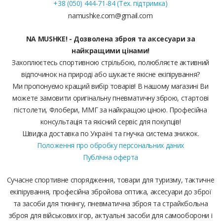
+38 (050) 444-71-84 (Тех. підтримка)
namushke.com@gmail.com
NA MUSHKE! - Дозволена зброя та аксесуари за
найкращими цінами!
Захоплюєтесь спортивною стрільбою, полюбляєте активний
відпочинок на природі або шукаєте якісне екіпірування?
Ми пропонуємо кращий вибір товарів! В нашому магазині Ви
можете замовити оригінальну пневматичну зброю, стартові
пістолети, Флобери, ММГ за найкращою ціною. Професійна
консультація та якісний сервіс для покупців!
Швидка доставка по Україні та гнучка система знижок.
Положення про обробку персональних даних
Публічна оферта
Сучасне спортивне спорядження, товари для туризму, тактичне
екіпірування, професійна збройова оптика, аксесуари до зброї
та засоби для тюнінгу, пневматична зброя та страйкбольна
зброя для військових ігор, актуальні засоби для самооборони і