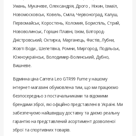
Умань, Мукачеве, Олександрія, Дрого , Ніжин, Ізмаїл,
Новомосковськ, Ковель, Сміла, Червоноград, Калуш,
Первомайськ, Коростень, Коломия, Бориспіль, Стрий,
Нововолинськ, Горішні Плавні, Ізюм, Білгород-
Дністровський, Охтирка, Марганець, Фастів, Лубни,
Жовті Води , Шепетівка, Ромни, Миргород, Подільськ,
Южноукраїнськ, Володимир-Волинський, Дубно,
Вишневе.
Відмінна ціна Carrera Leo GTR99 Fume у нашому
інтернет-магазині обумовлена ​​тим, що ми працюємо
безпосередньо з постачальниками та відомими
брендами зброї, які офіційно представлені в Україні. Ми
забезпечуємо найшвидшу доставку та даємо реальну
гарантію на представлений асортимент дозволеної
зброї та спортивних товарів.