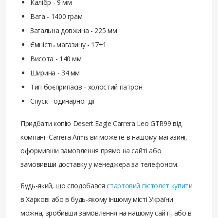
Калібр - 9 мм
Вага - 1400 грам
Загальна довжина - 225 мм
Ємність магазину - 17+1
Висота - 140 мм
Ширина - 34 мм
Тип боєприпасів - холостий патрон
Спуск - одинарної дії
Придбати копію Desert Eagle Carrera Leo GTR99 від
компанії Carrera Arms ви можете в нашому магазині,
оформивши замовлення прямо на сайті або
замовивши доставку у менеджера за телефоном.
Будь-який, що сподобався
стартовий пістолет купити
в Харкові або в будь-якому іншому місті України
можна, зробивши замовлення на нашому сайті, або в