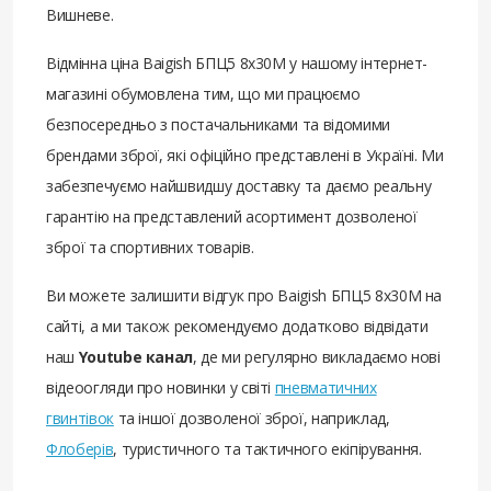
Вишневе.
Відмінна ціна Baigish БПЦ5 8х30М у нашому інтернет-
магазині обумовлена ​​тим, що ми працюємо
безпосередньо з постачальниками та відомими
брендами зброї, які офіційно представлені в Україні. Ми
забезпечуємо найшвидшу доставку та даємо реальну
гарантію на представлений асортимент дозволеної
зброї та спортивних товарів.
Ви можете залишити відгук про Baigish БПЦ5 8х30М на
сайті, а ми також рекомендуємо додатково відвідати
наш
Youtube канал
, де ми регулярно викладаємо нові
відеоогляди про новинки у світі
пневматичних
гвинтівок
та іншої дозволеної зброї, наприклад,
Флоберів
, туристичного та тактичного екіпірування.