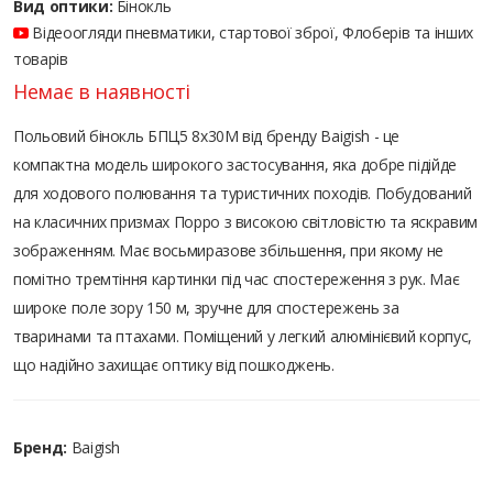
Вид оптики:
Бінокль
Відеоогляди пневматики, стартової зброї, Флоберів та інших
товарів
Немає в наявності
Польовий бінокль БПЦ5 8х30М від бренду Baigish - це
компактна модель широкого застосування, яка добре підійде
для ходового полювання та туристичних походів. Побудований
на класичних призмах Порро з високою світловістю та яскравим
зображенням. Має восьмиразове збільшення, при якому не
помітно тремтіння картинки під час спостереження з рук. Має
широке поле зору 150 м, зручне для спостережень за
тваринами та птахами. Поміщений у легкий алюмінієвий корпус,
що надійно захищає оптику від пошкоджень.
Бренд:
Baigish