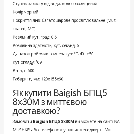
Ступінь захисту від води: вологозахищений
Колір чорний
Покриття лінз: багатошарове просвітлювальне (Multi-
coated, MC)
Реальний кут, град: 8,6
Роздільна здатність, кут. секунд: 6
Діапазон робочих температур: °С-40...+50
Кут огляду: °69
Вага, г: 600
Габарити, мм: 120х155х60
Як купити Baigish БПЦ5
8х30М з миттєвою
доставкою?
Замовити
Baigish БПЦ5 8х30М
ви можете на сайті NA
MUSHKE! або телефоном у наших менеджерів. Ми