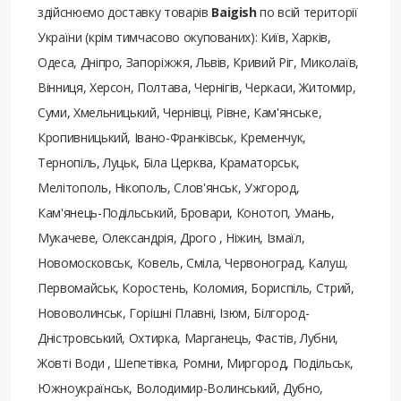
здійснюємо доставку товарів
Baigish
по всій території
України (крім тимчасово окупованих): Київ, Харків,
Одеса, Дніпро, Запоріжжя, Львів, Кривий Ріг, Миколаїв,
Вінниця, Херсон, Полтава, Чернігів, Черкаси, Житомир,
Суми, Хмельницький, Чернівці, Рівне, Кам'янське,
Кропивницький, Івано-Франківськ, Кременчук,
Тернопіль, Луцьк, Біла Церква, Краматорськ,
Мелітополь, Нікополь, Слов'янськ, Ужгород,
Кам'янець-Подільський, Бровари, Конотоп, Умань,
Мукачеве, Олександрія, Дрого , Ніжин, Ізмаїл,
Новомосковськ, Ковель, Сміла, Червоноград, Калуш,
Первомайськ, Коростень, Коломия, Бориспіль, Стрий,
Нововолинськ, Горішні Плавні, Ізюм, Білгород-
Дністровський, Охтирка, Марганець, Фастів, Лубни,
Жовті Води , Шепетівка, Ромни, Миргород, Подільськ,
Южноукраїнськ, Володимир-Волинський, Дубно,