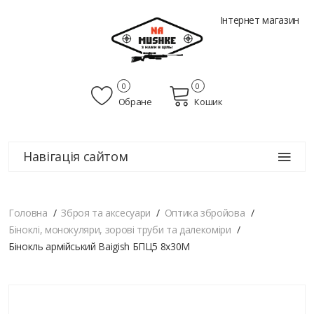
Інтернет магазин
0
0
Обране
Кошик
Навігація сайтом
Головна
Зброя та аксесуари
Оптика збройова
Біноклі, монокуляри, зорові труби та далекоміри
Бінокль армійський Baigish БПЦ5 8х30М