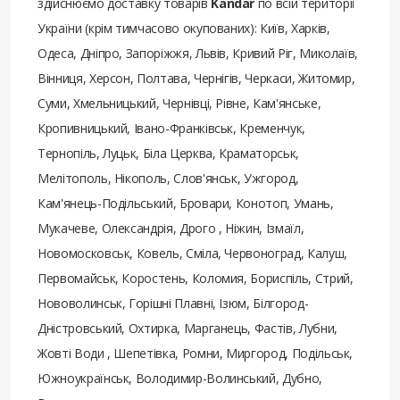
здійснюємо доставку товарів
Kandar
по всій території
України (крім тимчасово окупованих): Київ, Харків,
Одеса, Дніпро, Запоріжжя, Львів, Кривий Ріг, Миколаїв,
Вінниця, Херсон, Полтава, Чернігів, Черкаси, Житомир,
Суми, Хмельницький, Чернівці, Рівне, Кам'янське,
Кропивницький, Івано-Франківськ, Кременчук,
Тернопіль, Луцьк, Біла Церква, Краматорськ,
Мелітополь, Нікополь, Слов'янськ, Ужгород,
Кам'янець-Подільський, Бровари, Конотоп, Умань,
Мукачеве, Олександрія, Дрого , Ніжин, Ізмаїл,
Новомосковськ, Ковель, Сміла, Червоноград, Калуш,
Первомайськ, Коростень, Коломия, Бориспіль, Стрий,
Нововолинськ, Горішні Плавні, Ізюм, Білгород-
Дністровський, Охтирка, Марганець, Фастів, Лубни,
Жовті Води , Шепетівка, Ромни, Миргород, Подільськ,
Южноукраїнськ, Володимир-Волинський, Дубно,