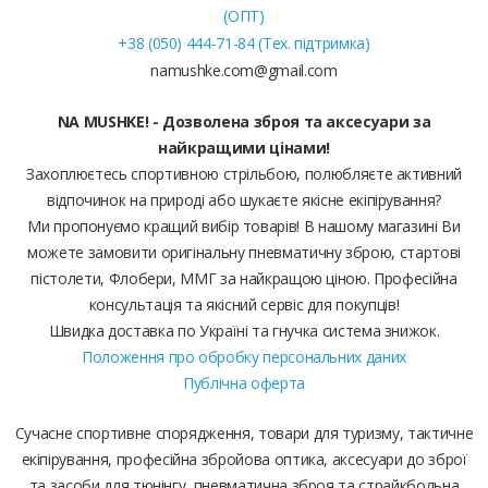
(ОПТ)
+38 (050) 444-71-84 (Тех. підтримка)
namushke.com@gmail.com
NA MUSHKE! - Дозволена зброя та аксесуари за
найкращими цінами!
Захоплюєтесь спортивною стрільбою, полюбляєте активний
відпочинок на природі або шукаєте якісне екіпірування?
Ми пропонуємо кращий вибір товарів! В нашому магазині Ви
можете замовити оригінальну пневматичну зброю, стартові
пістолети, Флобери, ММГ за найкращою ціною. Професійна
консультація та якісний сервіс для покупців!
Швидка доставка по Україні та гнучка система знижок.
Положення про обробку персональних даних
Публічна оферта
Сучасне спортивне спорядження, товари для туризму, тактичне
екіпірування, професійна збройова оптика, аксесуари до зброї
та засоби для тюнінгу, пневматична зброя та страйкбольна