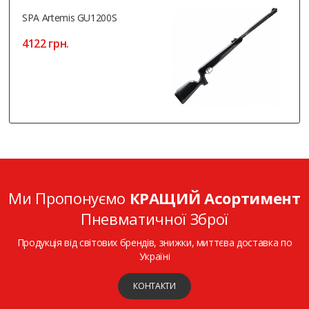
SPA Artemis GU1200S
4122 грн.
Ми Пропонуємо
КРАЩИЙ Асортимент
Пневматичної Зброї
Продукція від світових брендів, знижки, миттєва доставка по
Україні
КОНТАКТИ