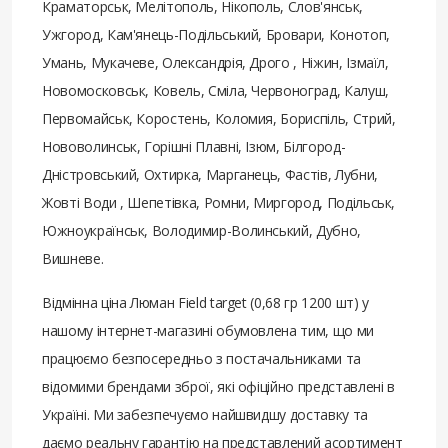
Краматорськ, Мелітополь, Нікополь, Слов'янськ,
Ужгород, Кам'янець-Подільський, Бровари, Конотоп,
Умань, Мукачеве, Олександрія, Дрого , Ніжин, Ізмаїл,
Новомосковськ, Ковель, Сміла, Червоноград, Калуш,
Первомайськ, Коростень, Коломия, Бориспіль, Стрий,
Нововолинськ, Горішні Плавні, Ізюм, Білгород-
Дністровський, Охтирка, Марганець, Фастів, Лубни,
Жовті Води , Шепетівка, Ромни, Миргород, Подільськ,
Южноукраїнськ, Володимир-Волинський, Дубно,
Вишневе.
Відмінна ціна Люман Field target (0,68 гр 1200 шт) у
нашому інтернет-магазині обумовлена ​​тим, що ми
працюємо безпосередньо з постачальниками та
відомими брендами зброї, які офіційно представлені в
Україні. Ми забезпечуємо найшвидшу доставку та
даємо реальну гарантію на представлений асортимент