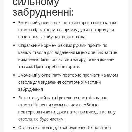
сильному
забрудненні:
Змочений у оливі патч повільно прогнати каналом
ствола від затвору в напрямку дульного зрізу для
нанесення засобу на стінки ствола.
Спіральним йоржем різкими рухами пройти по
каналу ствола для видалення міцно осівших частин
видаленню більшої частини нагару, освинцювання
та сажі. При потребі повторити.
Змочений у оливі патч повторно прогнати каналом
ствола для видалення остаточної частини
забруднення.
Вставте сухий патч і ретельно протріть канал
ствола. Чищення сухим патчем необхідно
повторювати доти, доки патч, при виході з каналу
ствола, не буде чистим.
Огляньте ствол щодо забруднення. Якщо ствол