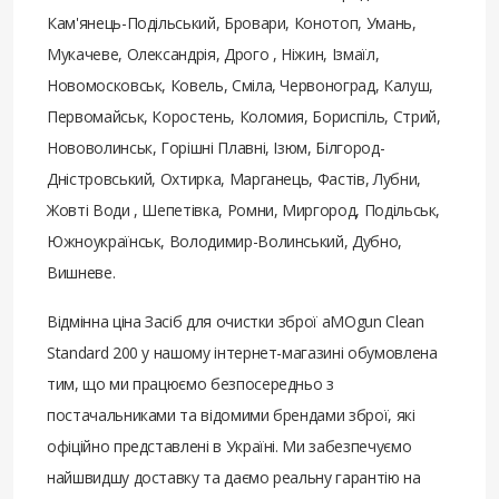
Кам'янець-Подільський, Бровари, Конотоп, Умань,
Мукачеве, Олександрія, Дрого , Ніжин, Ізмаїл,
Новомосковськ, Ковель, Сміла, Червоноград, Калуш,
Первомайськ, Коростень, Коломия, Бориспіль, Стрий,
Нововолинськ, Горішні Плавні, Ізюм, Білгород-
Дністровський, Охтирка, Марганець, Фастів, Лубни,
Жовті Води , Шепетівка, Ромни, Миргород, Подільськ,
Южноукраїнськ, Володимир-Волинський, Дубно,
Вишневе.
Відмінна ціна Засіб для очистки зброї aMOgun Clean
Standard 200 у нашому інтернет-магазині обумовлена ​​
тим, що ми працюємо безпосередньо з
постачальниками та відомими брендами зброї, які
офіційно представлені в Україні. Ми забезпечуємо
найшвидшу доставку та даємо реальну гарантію на