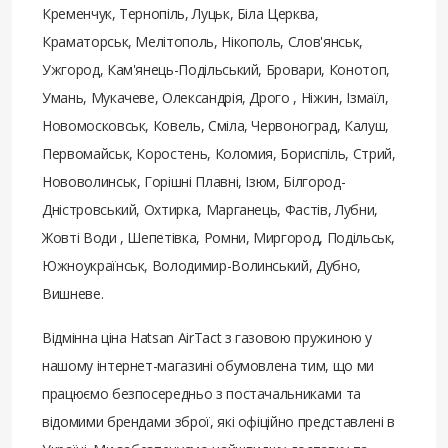
Кременчук, Тернопіль, Луцьк, Біла Церква,
Краматорськ, Мелітополь, Нікополь, Слов'янськ,
Ужгород, Кам'янець-Подільський, Бровари, Конотоп,
Умань, Мукачеве, Олександрія, Дрого , Ніжин, Ізмаїл,
Новомосковськ, Ковель, Сміла, Червоноград, Калуш,
Первомайськ, Коростень, Коломия, Бориспіль, Стрий,
Нововолинськ, Горішні Плавні, Ізюм, Білгород-
Дністровський, Охтирка, Марганець, Фастів, Лубни,
Жовті Води , Шепетівка, Ромни, Миргород, Подільськ,
Южноукраїнськ, Володимир-Волинський, Дубно,
Вишневе.
Відмінна ціна Hatsan AirTact з газовою пружиною у
нашому інтернет-магазині обумовлена ​​тим, що ми
працюємо безпосередньо з постачальниками та
відомими брендами зброї, які офіційно представлені в