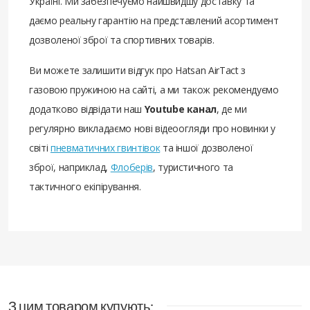
Україні. Ми забезпечуємо найшвидшу доставку та
даємо реальну гарантію на представлений асортимент
дозволеної зброї та спортивних товарів.
Ви можете залишити відгук про Hatsan AirTact з
газовою пружиною на сайті, а ми також рекомендуємо
додатково відвідати наш
Youtube канал
, де ми
регулярно викладаємо нові відеоогляди про новинки у
світі
пневматичних гвинтівок
та іншої дозволеної
зброї, наприклад,
Флоберів
, туристичного та
тактичного екіпірування.
З цим товаром купують: