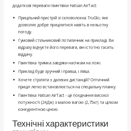
додаткові переваги гвинтівки Hatsan AirTact:
Прицільний пристрій зі скловолокна TruGlo, яке
дозволяє добре прицілитися навіть в нельотну
погоду.
Гумовий стільниковий потиличник на прикладі. Ви
відразу відчуєте його переваги, він істотно гасить
віддачу.
Гвинтівка тримка завдяки насічкам на ложі.
Приклад буде зручний і правші, і лівші.
Хочете стріляти з далеких дистанцій? Оптичний
приціл легко встановлюється на спеціальну планку.
Гвинтівка Hatsan AirTact - це поєднання високої
потужності (24Дж) з малою вагою (2,75кг) та цілком
конкурентною ціною.
Технічні характеристики