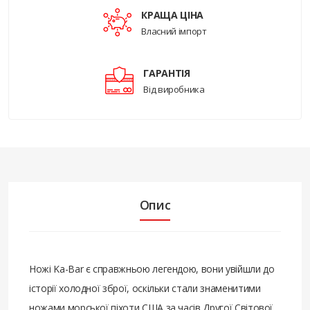
КРАЩА ЦІНА
Власний імпорт
ГАРАНТІЯ
Від виробника
Опис
Ножі Ka-Bar є справжньою легендою, вони увійшли до
історії холодної зброї, оскільки стали знаменитими
ножами морської піхоти США за часів Другої Світової