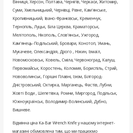
Вінниця, Херсон, Полтава, Чернігів, Черкаси, Житомир,
Суми, Хмельницький, Чернівці, Рівне, Кам'янське,
Кропивницький, Івано-Франківськ, Кременчук,
Тернопіль, Луцьк, Біла Церква, Краматорськ,
Мелітополь, Нікополь, Слов'янськ, Ужгород,
Кам'янець-Подільський, Бровари, Конотоп, Умань,
Мукачеве, Олександрія, Дрого , Ніжин, Ізмаїл,
Новомосковськ, Ковель, Сміла, Червоноград, Калуш,
Первомайськ, Коростень, Коломия, Бориспіль, Стрий,
Нововолинськ, Горішні Плавні, Ізюм, Білгород-
Дністровський, Охтирка, Марганець, Фастів, Лубни,
Жовті Води , Шепетівка, Ромни, Миргород, Подільськ,
Южноукраїнськ, Володимир-Волинський, Дубно,
Вишневе.
Відмінна ціна Ka-Bar Wrench Knife у нашому інтернет-
магазині обумовлена ​​тим, що ми працюємо