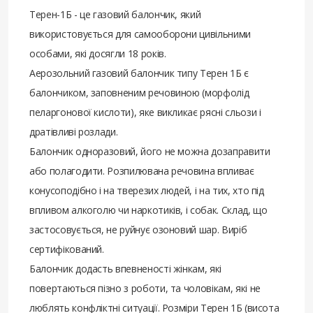
Терен-1Б - це газовий балончик, який
використовується для самооборони цивільними
особами, які досягли 18 років.
Аерозольний газовий балончик типу Терен 1Б є
балончиком, заповненим речовиною (морфолід
пеларгонової кислоти), яке викликає рясні сльози і
дратівливі розлади.
Балончик одноразовий, його не можна дозаправити
або полагодити. Розпилювана речовина впливає
конусоподібно і на тверезих людей, і на тих, хто під
впливом алкоголю чи наркотиків, і собак. Склад, що
застосовується, не руйнує озоновий шар. Виріб
сертифікований.
Балончик додасть впевненості жінкам, які
повертаються пізно з роботи, та чоловікам, які не
люблять конфліктні ситуації. Розміри Терен 1Б (висота