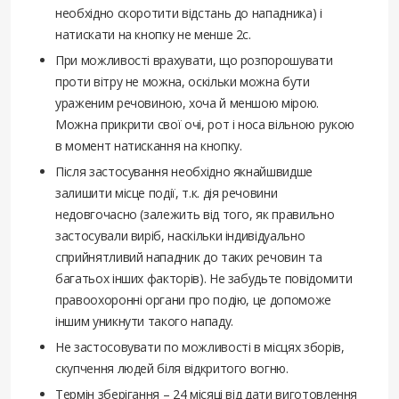
необхідно скоротити відстань до нападника) і
натискати на кнопку не менше 2с.
При можливості врахувати, що розпорошувати
проти вітру не можна, оскільки можна бути
ураженим речовиною, хоча й меншою мірою.
Можна прикрити свої очі, рот і носа вільною рукою
в момент натискання на кнопку.
Після застосування необхідно якнайшвидше
залишити місце події, т.к. дія речовини
недовгочасно (залежить від того, як правильно
застосували виріб, наскільки індивідуально
сприйнятливий нападник до таких речовин та
багатьох інших факторів). Не забудьте повідомити
правоохоронні органи про подію, це допоможе
іншим уникнути такого нападу.
Не застосовувати по можливості в місцях зборів,
скупчення людей біля відкритого вогню.
Термін зберігання – 24 місяці від дати виготовлення