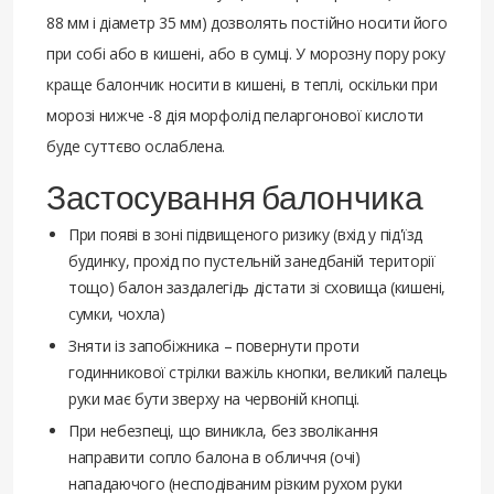
88 мм і діаметр 35 мм) дозволять постійно носити його
при собі або в кишені, або в сумці. У морозну пору року
краще балончик носити в кишені, в теплі, оскільки при
морозі нижче -8 дія морфолід пеларгонової кислоти
буде суттєво ослаблена.
Застосування балончика
При появі в зоні підвищеного ризику (вхід у під'їзд
будинку, прохід по пустельній занедбаній території
тощо) балон заздалегідь дістати зі сховища (кишені,
сумки, чохла)
Зняти із запобіжника – повернути проти
годинникової стрілки важіль кнопки, великий палець
руки має бути зверху на червоній кнопці.
При небезпеці, що виникла, без зволікання
направити сопло балона в обличчя (очі)
нападаючого (несподіваним різким рухом руки