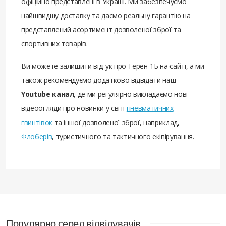
офіційно представлені в Україні. Ми забезпечуємо
найшвидшу доставку та даємо реальну гарантію на
представлений асортимент дозволеної зброї та
спортивних товарів.
Ви можете залишити відгук про Терен-1Б на сайті, а ми
також рекомендуємо додатково відвідати наш
Youtube канал
, де ми регулярно викладаємо нові
відеоогляди про новинки у світі
пневматичних
гвинтівок
та іншої дозволеної зброї, наприклад,
Флоберів
, туристичного та тактичного екіпірування.
Популярно серед відвідувачів