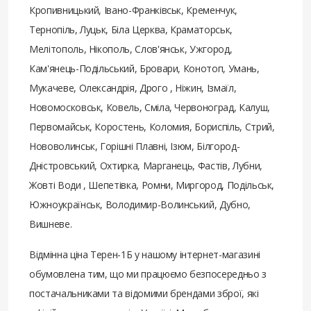
Кропивницький, Івано-Франківськ, Кременчук,
Тернопіль, Луцьк, Біла Церква, Краматорськ,
Мелітополь, Нікополь, Слов'янськ, Ужгород,
Кам'янець-Подільський, Бровари, Конотоп, Умань,
Мукачеве, Олександрія, Дрого , Ніжин, Ізмаїл,
Новомосковськ, Ковель, Сміла, Червоноград, Калуш,
Первомайськ, Коростень, Коломия, Бориспіль, Стрий,
Нововолинськ, Горішні Плавні, Ізюм, Білгород-
Дністровський, Охтирка, Марганець, Фастів, Лубни,
Жовті Води , Шепетівка, Ромни, Миргород, Подільськ,
Южноукраїнськ, Володимир-Волинський, Дубно,
Вишневе.
Відмінна ціна Терен-1Б у нашому інтернет-магазині
обумовлена ​​тим, що ми працюємо безпосередньо з
постачальниками та відомими брендами зброї, які