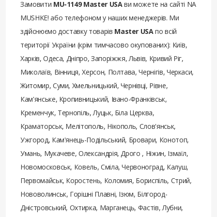
Замовити
MU-1149 Master USA
ви можете на сайті NA
MUSHKE! або телефоном у наших менеджерів. Ми
здійснюємо доставку товарів
Master USA
по всій
території України (крім тимчасово окупованих): Київ,
Харків, Одеса, Дніпро, Запоріжжя, Львів, Кривий Ріг,
Миколаїв, Вінниця, Херсон, Полтава, Чернігів, Черкаси,
Житомир, Суми, Хмельницький, Чернівці, Рівне,
Кам'янське, Кропивницький, Івано-Франківськ,
Кременчук, Тернопіль, Луцьк, Біла Церква,
Краматорськ, Мелітополь, Нікополь, Слов'янськ,
Ужгород, Кам'янець-Подільський, Бровари, Конотоп,
Умань, Мукачеве, Олександрія, Дрого , Ніжин, Ізмаїл,
Новомосковськ, Ковель, Сміла, Червоноград, Калуш,
Первомайськ, Коростень, Коломия, Бориспіль, Стрий,
Нововолинськ, Горішні Плавні, Ізюм, Білгород-
Дністровський, Охтирка, Марганець, Фастів, Лубни,