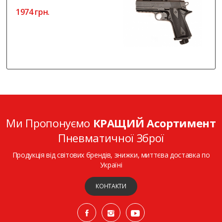
1974 грн.
Ми Пропонуємо
КРАЩИЙ Асортимент
Пневматичної Зброї
Продукція від світових брендів, знижки, миттєва доставка по
Україні
КОНТАКТИ