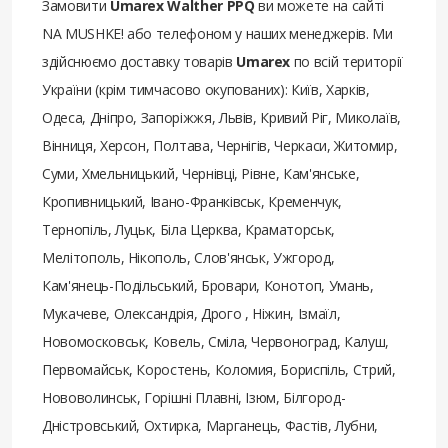
Замовити
Umarex Walther PPQ
ви можете на сайті
NA MUSHKE! або телефоном у наших менеджерів. Ми
здійснюємо доставку товарів
Umarex
по всій території
України (крім тимчасово окупованих): Київ, Харків,
Одеса, Дніпро, Запоріжжя, Львів, Кривий Ріг, Миколаїв,
Вінниця, Херсон, Полтава, Чернігів, Черкаси, Житомир,
Суми, Хмельницький, Чернівці, Рівне, Кам'янське,
Кропивницький, Івано-Франківськ, Кременчук,
Тернопіль, Луцьк, Біла Церква, Краматорськ,
Мелітополь, Нікополь, Слов'янськ, Ужгород,
Кам'янець-Подільський, Бровари, Конотоп, Умань,
Мукачеве, Олександрія, Дрого , Ніжин, Ізмаїл,
Новомосковськ, Ковель, Сміла, Червоноград, Калуш,
Первомайськ, Коростень, Коломия, Бориспіль, Стрий,
Нововолинськ, Горішні Плавні, Ізюм, Білгород-
Дністровський, Охтирка, Марганець, Фастів, Лубни,