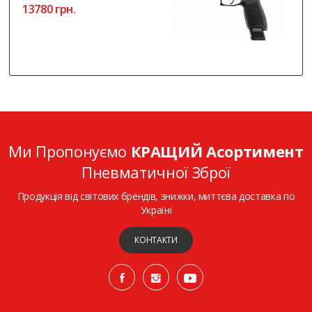
13780 грн.
Ми Пропонуємо
КРАЩИЙ Асортимент
Пневматичної Зброї
Продукція від світових брендів, знижки, миттєва доставка по
Україні
КОНТАКТИ