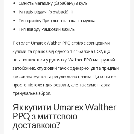
Ємність магазину (барабану) 8 куль
Імітація віддачі (blowback) Ні
Тип прицілу Прицільна планка та мушка
Тип взводу Рамковий важіль
Пістолет Umarex Walther PPQ стріляє свинцевими
кулями та працює від одного 12 г балона CO2, що
встановлюється у рукоятку. Walther PPQ має ручний
запобіжник, спусковий гачок одинарної дії та прицільні
фіксована мушка та регульована планка. Ця копія не
просто пістолет для розваги, але так само і гарна
тренувальна зброя.
Як купити Umarex Walther
PPQ з миттєвою
доставкою?