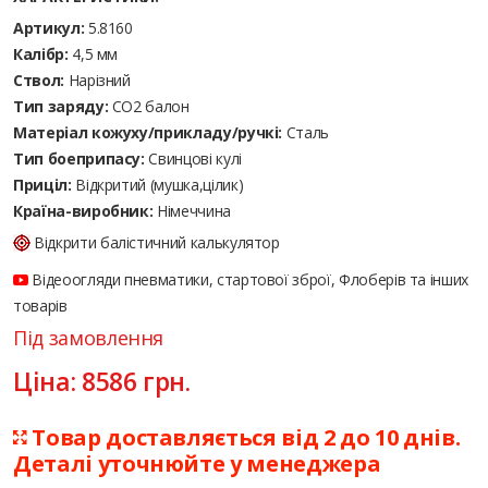
Артикул:
5.8160
Калібр:
4,5 мм
Ствол:
Нарізний
Тип заряду:
CO2 балон
Матеріал кожуху/прикладу/ручкі:
Сталь
Тип боеприпасу:
Cвинцові кулі
Приціл:
Відкритий (мушка,цілик)
Країна-виробник:
Німеччина
Відкрити балістичний калькулятор
Відеоогляди пневматики, стартової зброї, Флоберів та інших
товарів
Під замовлення
Ціна:
8586
грн.
Товар доставляється від 2 до 10 днів.
Деталі уточнюйте у менеджера