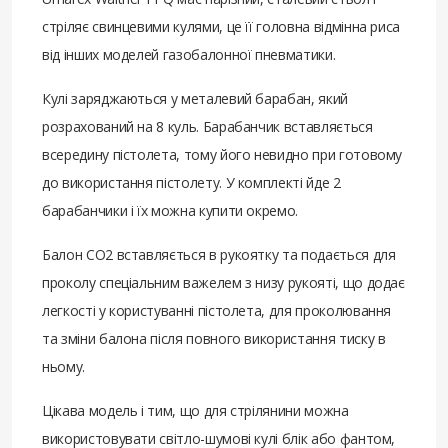
стріляє свинцевими кулями, це її головна відмінна риса
від інших моделей газобалонної пневматики.
Кулі заряджаються у металевий барабан, який
розрахований на 8 куль. Барабанчик вставляється
всередину пістолета, тому його невидно при готовому
до використання пістолету. У комплекті йде 2
барабанчики і їх можна купити окремо.
Балон СО2 вставляється в рукоятку та подається для
проколу спеціальним важелем з низу рукояті, що додає
легкості у користуванні пістолета, для проколювання
та зміни балона після повного використання тиску в
ньому.
Цікава модель і тим, що для стрілянини можна
використовувати світло-шумові кулі блік або фантом,