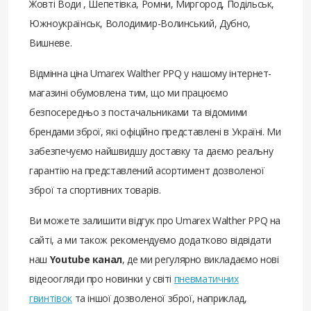
Жовті Води , Шепетівка, Ромни, Миргород, Подільськ,
Южноукраїнськ, Володимир-Волинський, Дубно,
Вишневе.
Відмінна ціна Umarex Walther PPQ у нашому інтернет-
магазині обумовлена ​​тим, що ми працюємо
безпосередньо з постачальниками та відомими
брендами зброї, які офіційно представлені в Україні. Ми
забезпечуємо найшвидшу доставку та даємо реальну
гарантію на представлений асортимент дозволеної
зброї та спортивних товарів.
Ви можете залишити відгук про Umarex Walther PPQ на
сайті, а ми також рекомендуємо додатково відвідати
наш
Youtube канал
, де ми регулярно викладаємо нові
відеоогляди про новинки у світі
пневматичних
гвинтівок
та іншої дозволеної зброї, наприклад,