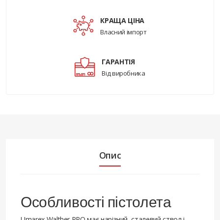
КРАЩА ЦІНА
Власний імпорт
ГАРАНТІЯ
Від виробника
Опис
Особливості пістолета
Umarex Walther PPQ має нарізний, сталевий ствол і