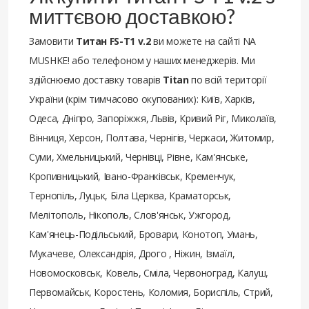
миттєвою доставкою?
Замовити
Титан FS-T1 v.2
ви можете на сайті NA
MUSHKE! або телефоном у наших менеджерів. Ми
здійснюємо доставку товарів
Titan
по всій території
України (крім тимчасово окупованих): Київ, Харків,
Одеса, Дніпро, Запоріжжя, Львів, Кривий Ріг, Миколаїв,
Вінниця, Херсон, Полтава, Чернігів, Черкаси, Житомир,
Суми, Хмельницький, Чернівці, Рівне, Кам'янське,
Кропивницький, Івано-Франківськ, Кременчук,
Тернопіль, Луцьк, Біла Церква, Краматорськ,
Мелітополь, Нікополь, Слов'янськ, Ужгород,
Кам'янець-Подільський, Бровари, Конотоп, Умань,
Мукачеве, Олександрія, Дрого , Ніжин, Ізмаїл,
Новомосковськ, Ковель, Сміла, Червоноград, Калуш,
Первомайськ, Коростень, Коломия, Бориспіль, Стрий,