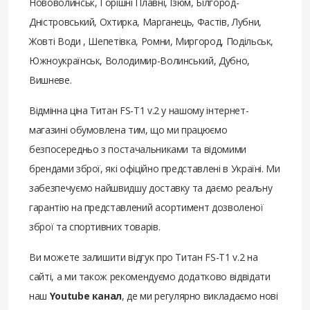
Нововолинськ, Горішні Плавні, Ізюм, Білгород-
Дністровський, Охтирка, Марганець, Фастів, Лубни,
Жовті Води , Шепетівка, Ромни, Миргород, Подільськ,
Южноукраїнськ, Володимир-Волинський, Дубно,
Вишневе.
Відмінна ціна Титан FS-T1 v.2 у нашому інтернет-
магазині обумовлена ​​тим, що ми працюємо
безпосередньо з постачальниками та відомими
брендами зброї, які офіційно представлені в Україні. Ми
забезпечуємо найшвидшу доставку та даємо реальну
гарантію на представлений асортимент дозволеної
зброї та спортивних товарів.
Ви можете залишити відгук про Титан FS-T1 v.2 на
сайті, а ми також рекомендуємо додатково відвідати
наш
Youtube канал
, де ми регулярно викладаємо нові