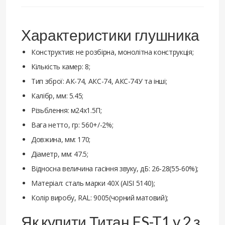
Характеристики глушника
Конструктив: не розбірна, монолітна конструкція;
Кількість камер: 8;
Тип зброї: АК-74, АКС-74, АКС-74У та інші;
Калібр, мм: 5.45;
Різьблення: м24х1.5П;
Вага нетто, гр: 560+/-2%;
Довжина, мм: 170;
Діаметр, мм: 47.5;
Відносна величина гасіння звуку, дБ: 26-28(55-60%);
Матеріал: сталь марки 40X (AISI 5140);
Колір виробу, RAL: 9005(чорний матовий);
Як купити Титан FS-T1 v.2 з