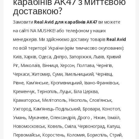
карабінів AK47 з миттєвою
доставкою?
Замовити
Real Avid для карабінів AK47
ви можете
на сайті NA MUSHKE! або телефоном у наших
менеджерів. Ми здійснюємо доставку товарів
Real Avid
по всій території України (крім тимчасово окупованих):
Київ, Харків, Одеса, Дніпро, Запоріжжя, Львів, Кривий
Ріг, Миколаїв, Вінниця, Херсон, Полтава, Чернігів,
Черкаси, Житомир, Суми, Хмельницький, Чернівці,
Рівне, Кам'янське, Кропивницький, Івано-Франківськ,
Кременчук, Тернопіль, Луцьк, Біла Церква,
Краматорськ, Мелітополь, Нікополь, Слов'янськ,
Ужгород, Кам'янець-Подільський, Бровари, Конотоп,
Умань, Мукачеве, Олександрія, Дрого , Ніжин, Ізмаїл,
Новомосковськ, Ковель, Сміла, Червоноград, Калуш,
Первомайськ, Коростень, Коломия, Бориспіль, Стрий,