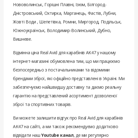
Нововолинськ, Горішні Плавні, Ізюм, Білгород-
Дністровський, Охтирка, Марганець, Фастів, Лубни,
Жовті Води , Шепетівка, Ромни, Миргород, Подільськ,
Южноукраїнськ, Володимир-Волинський, Дубно,
Вишневе.
Відмінна ціна Real Avid для карабінів AK47 у нашому
інтернет-магазині обумовлена ​​тим, що ми працюємо
безпосередньо з постачальниками та відомими
брендами зброї, які офіційно представлені в Україні. Ми
забезпечуємо найшвидшу доставку та даємо реальну
гарантію на представлений асортимент дозволеної
зброї та спортивних товарів.
Ви можете залишити відгук про Real Avid для карабінів
AK47 на сайті, а ми також рекомендуємо додатково
відвідати наш
Youtube канал
, де ми регулярно