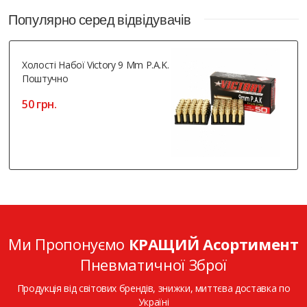
Популярно серед відвідувачів
Холості Набої Victory 9 Mm P.A.K.
Поштучно
50 грн.
Ми Пропонуємо
КРАЩИЙ Асортимент
Пневматичної Зброї
Продукція від світових брендів, знижки, миттєва доставка по
Україні