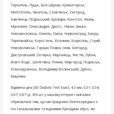
Тернопіль, Луцьк, Біла Церква, Краматорськ,
Мелітополь, Нікополь, Слов'янськ, Ужгород,
Кам'янець-Подільський, Бровари, Конотоп, Умань,
Мукачеве, Олександрія, Дрого , Ніжин, Ізмаїл,
Новомосковськ, Ковель, Сміла, Червоноград, Калуш,
Первомайськ, Коростень, Коломия, Бориспіль, Стрий,
Нововолинськ, Горішні Плавні, Ізюм, Білгород-
Дністровський, Охтирка, Марганець, Фастів, Лубни,
Жовті Води , Шепетівка, Ромни, Миргород, Подільськ,
Южноукраїнськ, Володимир-Волинський, Дубно,
Вишневе.
Відмінна ціна JSB Diabolo Test Exact, 4,5 мм, 0,51; 0,54;
0,67; 0,87 гр, 350 шт у нашому інтернет-магазині
обумовлена ​​тим, що ми працюємо безпосередньо з
постачальниками та відомими брендами зброї, які