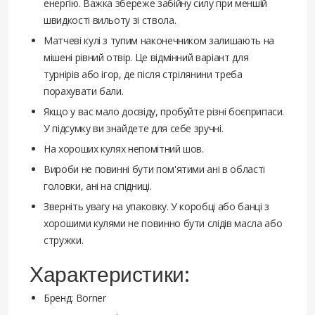
енергію. Важка збереже забійну силу при меншій
швидкості вильоту зі ствола.
Матчеві кулі з тупим наконечником залишають на
мішені рівний отвір. Це відмінний варіант для
турнірів або ігор, де після стрілянини треба
порахувати бали.
Якщо у вас мало досвіду, пробуйте різні боєприпаси.
У підсумку ви знайдете для себе зручні.
На хороших кулях непомітний шов.
Вироби не повинні бути пом'ятими ані в області
головки, ані на спідниці.
Зверніть увагу на упаковку. У коробці або банці з
хорошими кулями не повинно бути слідів масла або
стружки.
Характеристики:
Бренд: Borner