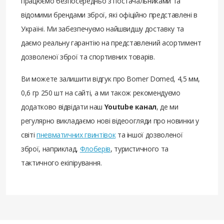
працюємо безпосередньо з постачальниками та
відомими брендами зброї, які офіційно представлені в
Україні. Ми забезпечуємо найшвидшу доставку та
даємо реальну гарантію на представлений асортимент
дозволеної зброї та спортивних товарів.
Ви можете залишити відгук про Borner Domed, 4,5 мм,
0,6 гр 250 шт на сайті, а ми також рекомендуємо
додатково відвідати наш
Youtube канал
, де ми
регулярно викладаємо нові відеоогляди про новинки у
світі
пневматичних гвинтівок
та іншої дозволеної
зброї, наприклад,
Флоберів
, туристичного та
тактичного екіпірування.