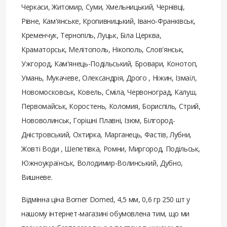
Черкаси, Житомир, Суми, Хмельницький, Чернівці,
Рівне, Кам'янське, Кропивницький, Івано-Франківськ,
Кременчук, Тернопіль, Луцьк, Біла Церква,
Краматорськ, Мелітополь, Нікополь, Слов'янськ,
Ужгород, Кам'янець-Подільський, Бровари, Конотоп,
Умань, Мукачеве, Олександрія, Дрого , Ніжин, Ізмаїл,
Новомосковськ, Ковель, Сміла, Червоноград, Калуш,
Первомайськ, Коростень, Коломия, Бориспіль, Стрий,
Нововолинськ, Горішні Плавні, Ізюм, Білгород-
Дністровський, Охтирка, Марганець, Фастів, Лубни,
Жовті Води , Шепетівка, Ромни, Миргород, Подільськ,
Южноукраїнськ, Володимир-Волинський, Дубно,
Вишневе.
Відмінна ціна Borner Domed, 4,5 мм, 0,6 гр 250 шт у
нашому інтернет-магазині обумовлена ​​тим, що ми