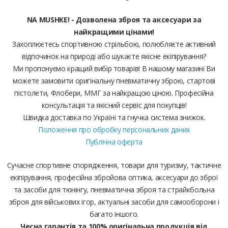
NA MUSHKE! - Дозволена зброя та аксесуари за
найкращими цінами!
Захоплюєтесь спортивною стрільбою, полюбляєте активний
відпочинок на природі або шукаєте якісне екіпірування?
Ми пропонуємо кращий вибір товарів! В нашому магазині Ви
можете замовити оригінальну пневматичну зброю, стартові
пістолети, Флобери, ММГ за найкращою ціною. Професійна
консультація та якісний сервіс для покупців!
Швидка доставка по Україні та гнучка система знижок.
Положення про обробку персональних даних
Публічна оферта
Сучасне спортивне спорядження, товари для туризму, тактичне
екіпірування, професійна збройова оптика, аксесуари до зброї
та засоби для тюнінгу, пневматична зброя та страйкбольна
зброя для військових ігор, актуальні засоби для самооборони і
багато іншого.
Чесна гарантія та 100% оригінальна продукція від