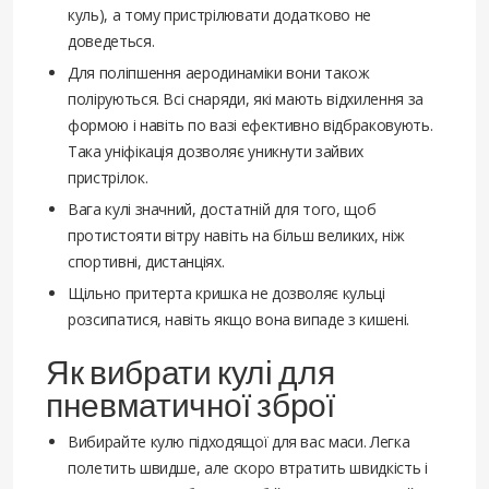
куль), а тому пристрілювати додатково не
доведеться.
Для поліпшення аеродинаміки вони також
поліруються. Всі снаряди, які мають відхилення за
формою і навіть по вазі ефективно відбраковують.
Така уніфікація дозволяє уникнути зайвих
пристрілок.
Вага кулі значний, достатній для того, щоб
протистояти вітру навіть на більш великих, ніж
спортивні, дистанціях.
Щільно притерта кришка не дозволяє кульці
розсипатися, навіть якщо вона випаде з кишені.
Як вибрати кулі для
пневматичної зброї
Вибирайте кулю підходящої для вас маси. Легка
полетить швидше, але скоро втратить швидкість і