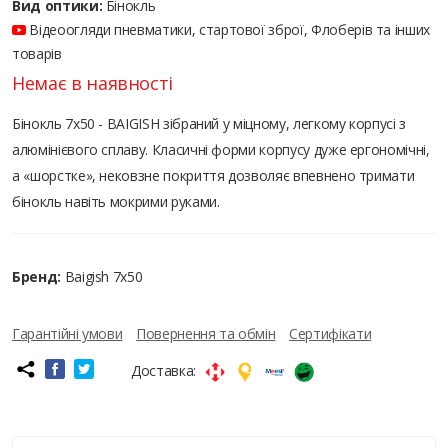
Вид оптики:
Бінокль
Відеоогляди пневматики, стартової зброї, Флоберів та інших
товарів
Немає в наявності
Бінокль 7x50 - BAIGISH зібраний у міцному, легкому корпусі з
алюмінієвого сплаву. Класичні форми корпусу дуже ергономічні,
а «шорстке», нековзне покриття дозволяє впевнено тримати
бінокль навіть мокрими руками.
Бренд:
Baigish 7x50
Гарантійні умови
Повернення та обмін
Сертифікати
Доставка: