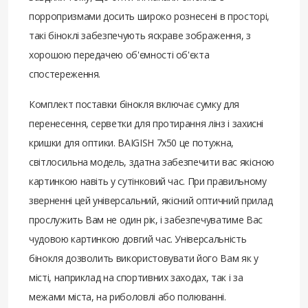
порропризмами досить широко рознесені в просторі,
такі біноклі забезпечують яскраве зображення, з
хорошою передачею об'ємності об'єкта
спостереження.
Комплект поставки бінокля включає сумку для
перенесення, серветки для протирання лінз і захисні
кришки для оптики. BAIGISH 7х50 це потужна,
світлосильна модель, здатна забезпечити вас якісною
картинкою навіть у сутінковий час. При правильному
зверненні цей універсальний, якісний оптичний прилад
прослужить Вам не один рік, і забезпечуватиме Вас
чудовою картинкою довгий час. Універсальність
бінокля дозволить використовувати його Вам як у
місті, наприклад на спортивних заходах, так і за
межами міста, на риболовлі або полюванні.