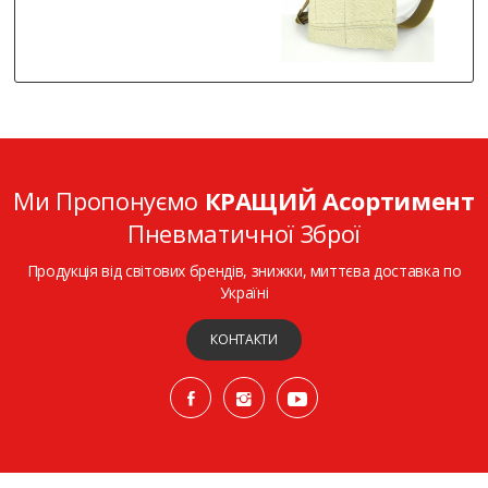
Ми Пропонуємо
КРАЩИЙ Асортимент
Пневматичної Зброї
Продукція від світових брендів, знижки, миттєва доставка по
Україні
КОНТАКТИ