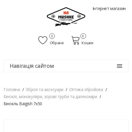
Інтернет магазин
0
0
Обране
Кошик
Навігація сайтом
Головна
Зброя та аксесуари
Оптика збройова
Біноклі, монокуляри, зорові труби та далекоміри
Бінокль Baigish 7x50