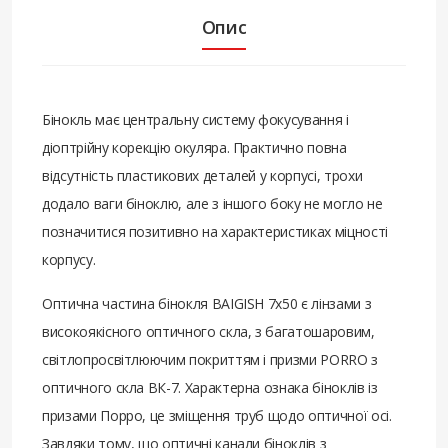
Опис
Бінокль має центральну систему фокусування і
діоптрійну корекцію окуляра. Практично повна
відсутність пластикових деталей у корпусі, трохи
додало ваги біноклю, але з іншого боку не могло не
позначитися позитивно на характеристиках міцності
корпусу.
Оптична частина бінокля BAIGISH 7х50 є лінзами з
високоякісного оптичного скла, з багатошаровим,
світлопросвітлюючим покриттям і призми PORRO з
оптичного скла ВК-7. Характерна ознака біноклів із
призами Порро, це зміщення труб щодо оптичної осі.
Завдяки тому, що оптичні канали біноклів з