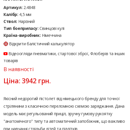
Артикул:
2.4848
Калібр:
4,5 мм
Ствол:
Нарізний
Тип боеприпасу:
Cвинцові кулі
Країна-виробник:
Німеччина
Відкрити балістичний калькулятор
Відеоогляди пневматики, стартової зброї, Флоберів та інших
товарів
В наявності
Ціна:
3942
грн.
Якісний недорогий пістолет від німецького бренду для точної
стрілянини з класичною переломною схемою заряджання. Дана
модель має регульований приціл, зручну гумову рукоятку
"анатомічного" типу та автоматичний запобіжник, що важливо
при навчанні стрільби дітей та підлітків.