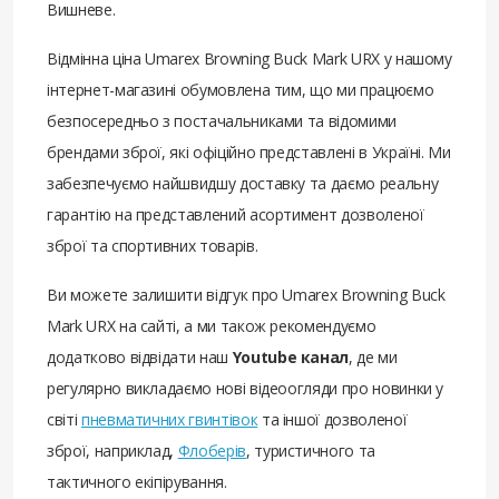
Вишневе.
Відмінна ціна Umarex Browning Buck Mark URX у нашому
інтернет-магазині обумовлена ​​тим, що ми працюємо
безпосередньо з постачальниками та відомими
брендами зброї, які офіційно представлені в Україні. Ми
забезпечуємо найшвидшу доставку та даємо реальну
гарантію на представлений асортимент дозволеної
зброї та спортивних товарів.
Ви можете залишити відгук про Umarex Browning Buck
Mark URX на сайті, а ми також рекомендуємо
додатково відвідати наш
Youtube канал
, де ми
регулярно викладаємо нові відеоогляди про новинки у
світі
пневматичних гвинтівок
та іншої дозволеної
зброї, наприклад,
Флоберів
, туристичного та
тактичного екіпірування.