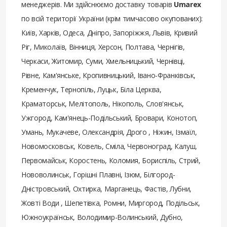
менеджерів. Ми здійснюємо доставку товарів
Umarex
по всій території України (крім тимчасово окупованих):
Київ, Харків, Одеса, Дніпро, Запоріжжя, Львів, Кривий
Ріг, Миколаїв, Вінниця, Херсон, Полтава, Чернігів,
Черкаси, Житомир, Суми, Хмельницький, Чернівці,
Рівне, Кам'янське, Кропивницький, Івано-Франківськ,
Кременчук, Тернопіль, Луцьк, Біла Церква,
Краматорськ, Мелітополь, Нікополь, Слов'янськ,
Ужгород, Кам'янець-Подільський, Бровари, Конотоп,
Умань, Мукачеве, Олександрія, Дрого , Ніжин, Ізмаїл,
Новомосковськ, Ковель, Сміла, Червоноград, Калуш,
Первомайськ, Коростень, Коломия, Бориспіль, Стрий,
Нововолинськ, Горішні Плавні, Ізюм, Білгород-
Дністровський, Охтирка, Марганець, Фастів, Лубни,
Жовті Води , Шепетівка, Ромни, Миргород, Подільськ,
Южноукраїнськ, Володимир-Волинський, Дубно,