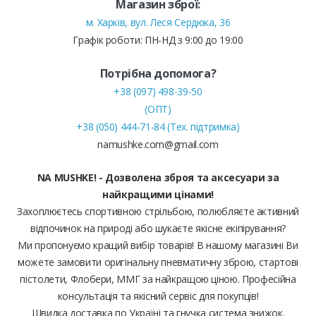
Магазин зброї:
м. Харків, вул. Леся Сердюка, 36
Графік роботи: ПН-НД з 9:00 до 19:00
Потрібна допомога?
+38 (097) 498-39-50
(ОПТ)
+38 (050) 444-71-84 (Тех. підтримка)
namushke.com@gmail.com
NA MUSHKE! - Дозволена зброя та аксесуари за
найкращими цінами!
Захоплюєтесь спортивною стрільбою, полюбляєте активний
відпочинок на природі або шукаєте якісне екіпірування?
Ми пропонуємо кращий вибір товарів! В нашому магазині Ви
можете замовити оригінальну пневматичну зброю, стартові
пістолети, Флобери, ММГ за найкращою ціною. Професійна
консультація та якісний сервіс для покупців!
Швидка доставка по Україні та гнучка система знижок.