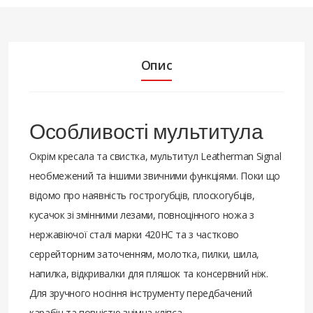
Опис
Особливості мультитула
Окрім кресала та свистка, мультитул Leatherman Signal
необмежений та іншими звичними функціями. Поки що
відомо про наявність гострогубців, плоскогубців,
кусачок зі змінними лезами, повноцінного ножа з
нержавіючої сталі марки 420HC та з частково
серрейторним заточенням, молотка, пилки, шила,
напилка, відкривалки для пляшок та консервний ніж.
Для зручного носіння інструменту передбачений
карабін та повністю знімна кліпса.