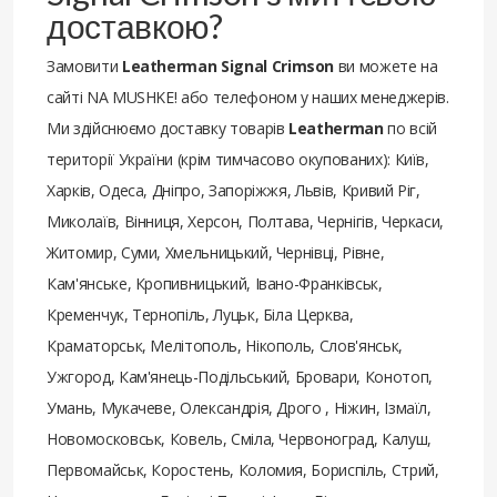
доставкою?
Замовити
Leatherman Signal Crimson
ви можете на
сайті NA MUSHKE! або телефоном у наших менеджерів.
Ми здійснюємо доставку товарів
Leatherman
по всій
території України (крім тимчасово окупованих): Київ,
Харків, Одеса, Дніпро, Запоріжжя, Львів, Кривий Ріг,
Миколаїв, Вінниця, Херсон, Полтава, Чернігів, Черкаси,
Житомир, Суми, Хмельницький, Чернівці, Рівне,
Кам'янське, Кропивницький, Івано-Франківськ,
Кременчук, Тернопіль, Луцьк, Біла Церква,
Краматорськ, Мелітополь, Нікополь, Слов'янськ,
Ужгород, Кам'янець-Подільський, Бровари, Конотоп,
Умань, Мукачеве, Олександрія, Дрого , Ніжин, Ізмаїл,
Новомосковськ, Ковель, Сміла, Червоноград, Калуш,
Первомайськ, Коростень, Коломия, Бориспіль, Стрий,