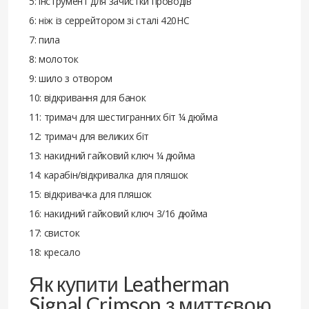
5: інструмент для зачистки проводів
6: ніж із серрейтором зі сталі 420НС
7: пила
8: молоток
9: шило з отвором
10: відкривання для банок
11: тримач для шестигранних біт ¼ дюйма
12: тримач для великих біт
13: накидний гайковий ключ ¼ дюйма
14: карабін/відкривалка для пляшок
15: відкривачка для пляшок
16: накидний гайковий ключ 3/16 дюйма
17: свисток
18: кресало
Як купити Leatherman
Signal Crimson з миттєвою