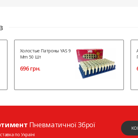
в
Холостые Патроны YAS 9
Mm 50 Шт
696 грн.
ртимент
Пневматичної Зброї
КО
ставка по Україні