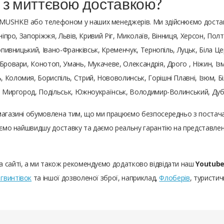
 з миттєвою доставкою?
 MUSHKE! або телефоном у наших менеджерів. Ми здійснюємо доста
ніпро, Запоріжжя, Львів, Кривий Ріг, Миколаїв, Вінниця, Херсон, Полт
ропивницький, Івано-Франківськ, Кременчук, Тернопіль, Луцьк, Біла 
Бровари, Конотоп, Умань, Мукачеве, Олександрія, Дрого , Ніжин, Із
 Коломия, Бориспіль, Стрий, Нововолинськ, Горішні Плавні, Ізюм, Б
и, Миргород, Подільськ, Южноукраїнськ, Володимир-Волинський, Ду
магазині обумовлена ​​тим, що ми працюємо безпосередньо з постач
чуємо найшвидшу доставку та даємо реальну гарантію на представле
а сайті, а ми також рекомендуємо додатково відвідати наш
Youtube
гвинтівок
та іншої дозволеної зброї, наприклад,
Флоберів
, туристич