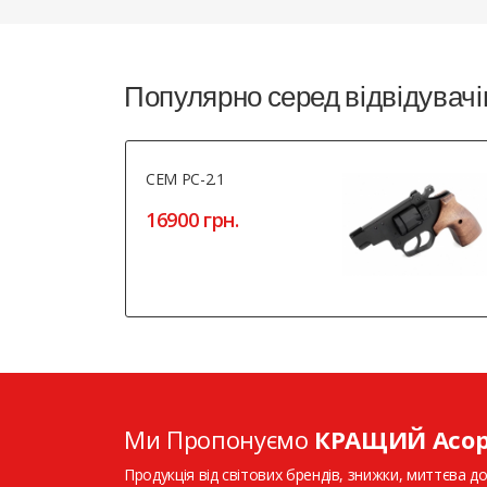
Популярно серед відвідувачі
СЕМ РС-2.1
16900 грн.
Ми Пропонуємо
КРАЩИЙ Асо
Продукція від світових брендів, знижки, миттєва до