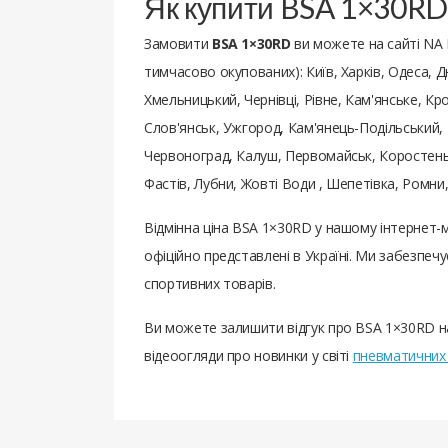
Як купити BSA 1×30RD
Замовити
BSA 1×30RD
ви можете на сайті NA
тимчасово окупованих): Київ, Харків, Одеса, Д
Хмельницький, Чернівці, Рівне, Кам'янське, К
Слов'янськ, Ужгород, Кам'янець-Подільський, 
Червоноград, Калуш, Первомайськ, Коростень,
Фастів, Лубни, Жовті Води , Шепетівка, Ромн
Відмінна ціна BSA 1×30RD у нашому інтернет-
офіційно представлені в Україні. Ми забезпе
спортивних товарів.
Ви можете залишити відгук про BSA 1×30RD н
відеоогляди про новинки у світі
пневматичних 