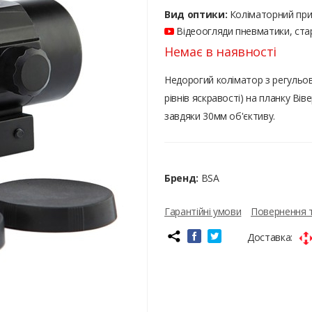
Вид оптики:
Коліматорний при
Відеоогляди пневматики, стар
Немає в наявності
Недорогий коліматор з регульо
рівнів яскравості) на планку Вів
завдяки 30мм об'єктиву.
Бренд:
BSA
Гарантійні умови
Повернення 
Доставка: