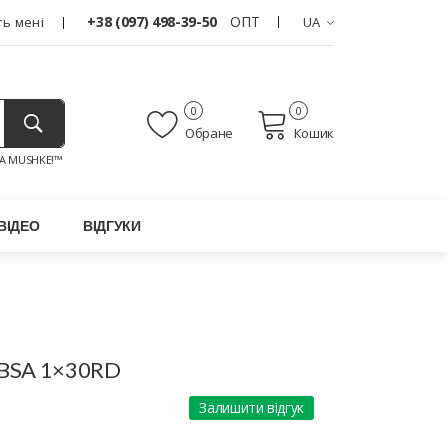
+38 (097) 498-39-50
ОПТ
ь мені
UA
0
0
Обране
Кошик
A MUSHKE!™
ВІДЕО
ВІДГУКИ
 BSA 1×30RD
Залишити відгук