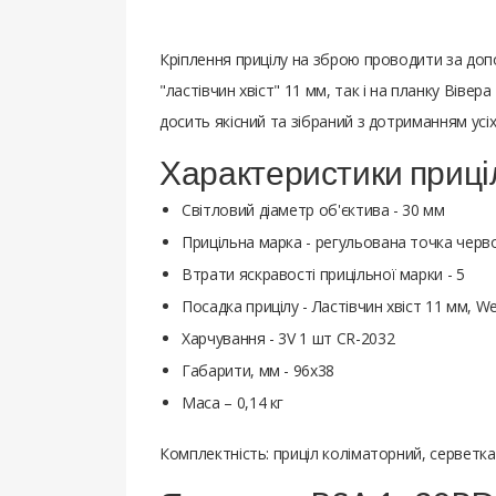
Кріплення прицілу на зброю проводити за допом
"ластівчин хвіст" 11 мм, так і на планку Вів
досить якісний та зібраний з дотриманням усі
Характеристики приці
Світловий діаметр об'єктива - 30 мм
Прицільна марка - регульована точка черв
Втрати яскравості прицільної марки - 5
Посадка прицілу - Ластівчин хвіст 11 мм, W
Харчування - 3V 1 шт CR-2032
Габарити, мм - 96х38
Маса – 0,14 кг
Комплектність: приціл коліматорний, серветка