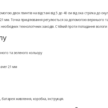
огою двох гвинтів на відстані від 5 до 40 см від ока стрілка до оку
ера 21 мм. Точка прицілювання регулюється за допомогою верхнього та
х необхідних технологічних заходів. Стійкий проти попадання вологи
лу
оного та зеленого кольору
eaver 21 мм
, батарея живлення, коробка, інструкція.