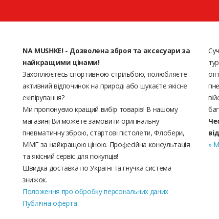
NA MUSHKE! - Дозволена зброя та аксесуари за
Суч
найкращими цінами!
тур
Захоплюєтесь спортивною стрільбою, полюбляєте
опт
активний відпочинок на природі або шукаєте якісне
пне
екіпірування?
вій
Ми пропонуємо кращий вибір товарів! В нашому
баг
магазині Ви можете замовити оригінальну
Че
пневматичну зброю, стартові пістолети, Флобери,
ві
ММГ за найкращою ціною. Професійна консультація
» М
та якісний сервіс для покупців!
Швидка доставка по Україні та гнучка система
знижок.
Положення про обробку персональних даних
Публічна оферта