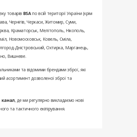
вку товарів
BSA
по всій території України (крім
ава, Чернігів, Черкаси, Житомир, Суми,
Церква, Краматорськ, Мелітополь, Нікополь,
маїл, Новомосковськ, Ковель, Сміла,
ілгород-Дністровський, Охтирка, Марганець,
бно, Вишневе.
альниками та відомими брендами зброї, які
ний асортимент дозволеної зброї та
 канал
, де ми регулярно викладаємо нові
ного та тактичного екіпірування.