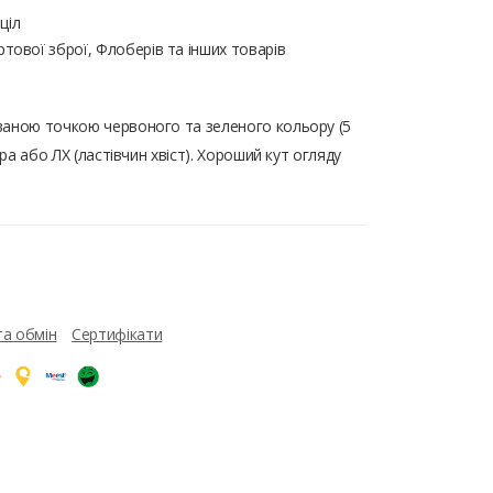
ціл
тової зброї, Флоберів та інших товарів
ваною точкою червоного та зеленого кольору (5
ера або ЛХ (ластівчин хвіст). Хороший кут огляду
та обмін
Сертифікати