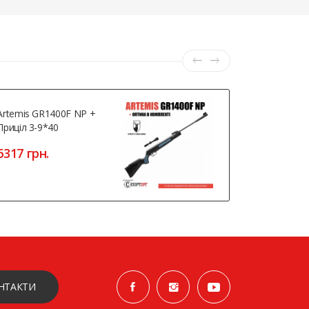
Artemis GR1400F NP +
Hatsan Vec
Приціл 3-9*40
16850 гр
6317 грн.
НТАКТИ