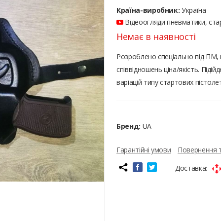
Країна-виробник:
Україна
Відеоогляди пневматики, стар
Немає в наявності
Розроблено спеціально під ПМ, м
співвідношень ціна/якість. Підій
варіацій типу стартових пістолет
Бренд:
UA
Гарантійні умови
Повернення 
Доставка: