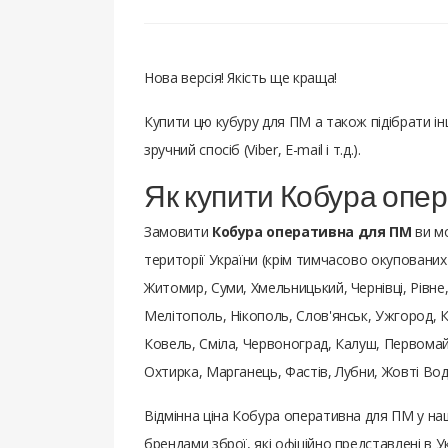
Нова версія! Якість ще краща!
Купити цю кубуру для ПМ а також підібрати і
зручний спосіб (Viber, E-mail і т.д.).
Як купити Кобура опе
Замовити
Кобура оперативна для ПМ
ви мо
території України (крім тимчасово окупованих):
Житомир, Суми, Хмельницький, Чернівці, Рівне
Мелітополь, Нікополь, Слов'янськ, Ужгород, К
Ковель, Сміла, Червоноград, Калуш, Первомайс
Охтирка, Марганець, Фастів, Лубни, Жовті Во
Відмінна ціна Кобура оперативна для ПМ у на
брендами зброї, які офіційно представлені в