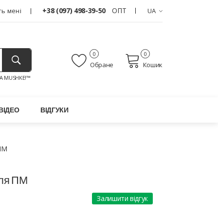
+38 (097) 498-39-50
ОПТ
ь мені
UA
0
0
Обране
Кошик
A MUSHKE!™
ВІДЕО
ВІДГУКИ
ПМ
для ПМ
Залишити відгук