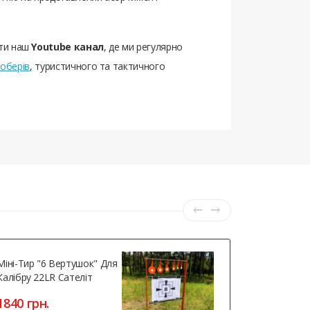
ати наш
Youtube канал
, де ми регулярно
оберів
, туристичного та тактичного
Міні-Тир "6 Вертушок" Для
Холості На
Калібру 22LR Сателіт
Mm (револь
1840 грн.
850 грн.