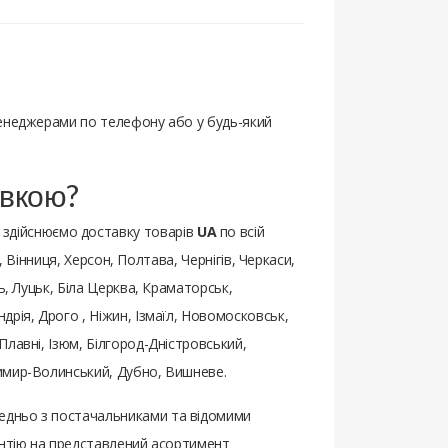
менеджерами по телефону або у будь-який
авкою?
 здійснюємо доставку товарів
UA
по всій
, Вінниця, Херсон, Полтава, Чернігів, Черкаси,
ь, Луцьк, Біла Церква, Краматорськ,
рія, Дрого , Ніжин, Ізмаїл, Новомосковськ,
лавні, Ізюм, Білгород-Дністровський,
димир-Волинський, Дубно, Вишневе.
редньо з постачальниками та відомими
антію на представлений асортимент