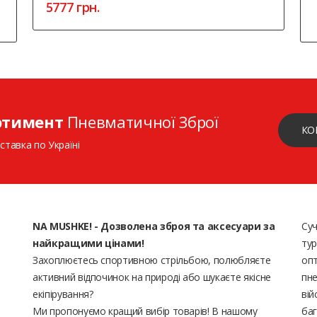
5777 грн.
ртимент
Пневматичної Зброї
КО
ставка по Україні
NA MUSHKE! - Дозволена зброя та аксесуари за
Суч
найкращими цінами!
тур
Захоплюєтесь спортивною стрільбою, полюбляєте
опт
активний відпочинок на природі або шукаєте якісне
пне
екіпірування?
вій
Ми пропонуємо кращий вибір товарів! В нашому
баг