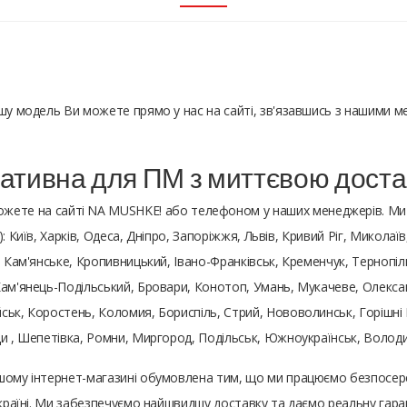
ншу модель Ви можете прямо у нас на сайті, зв'язавшись з нашими 
ративна для ПМ з миттєвою дост
жете на сайті NA MUSHKE! або телефоном у наших менеджерів. Ми
 Київ, Харків, Одеса, Дніпро, Запоріжжя, Львів, Кривий Ріг, Миколаїв
, Кам'янське, Кропивницький, Івано-Франківськ, Кременчук, Тернопіл
ам'янець-Подільський, Бровари, Конотоп, Умань, Мукачеве, Олександ
ьк, Коростень, Коломия, Бориспіль, Стрий, Нововолинськ, Горішні П
ди , Шепетівка, Ромни, Миргород, Подільськ, Южноукраїнськ, Воло
шому інтернет-магазині обумовлена ​​тим, що ми працюємо безпосе
 Україні. Ми забезпечуємо найшвидшу доставку та даємо реальну гар