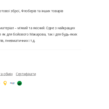
тової зброї, Флоберів та інших товарів
атеріал – м'який та якісний. Одне з найкращих
де як для бойового Макарова, так і для будь-яких
ів, пневматичних і т.д.
та обмін
Сертифікати