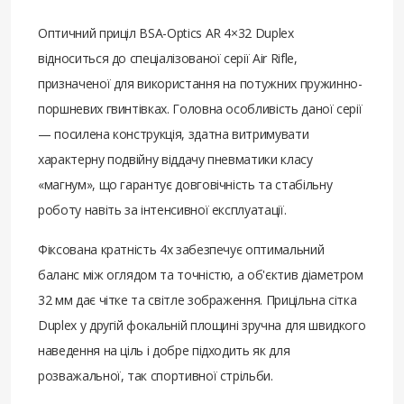
Оптичний приціл BSA-Optics AR 4×32 Duplex
відноситься до спеціалізованої серії Air Rifle,
призначеної для використання на потужних пружинно-
поршневих гвинтівках. Головна особливість даної серії
— посилена конструкція, здатна витримувати
характерну подвійну віддачу пневматики класу
«магнум», що гарантує довговічність та стабільну
роботу навіть за інтенсивної експлуатації.
Фіксована кратність 4x забезпечує оптимальний
баланс між оглядом та точністю, а об'єктив діаметром
32 мм дає чітке та світле зображення. Прицільна сітка
Duplex у другій фокальній площині зручна для швидкого
наведення на ціль і добре підходить як для
розважальної, так спортивної стрільби.