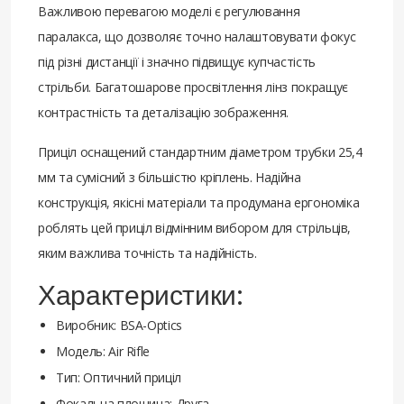
Важливою перевагою моделі є регулювання
паралакса, що дозволяє точно налаштовувати фокус
під різні дистанції і значно підвищує купчастість
стрільби. Багатошарове просвітлення лінз покращує
контрастність та деталізацію зображення.
Приціл оснащений стандартним діаметром трубки 25,4
мм та сумісний з більшістю кріплень. Надійна
конструкція, якісні матеріали та продумана ергономіка
роблять цей приціл відмінним вибором для стрільців,
яким важлива точність та надійність.
Характеристики:
Виробник: BSA-Optics
Модель: Air Rifle
Тип: Оптичний приціл
Фокальна площина: Друга