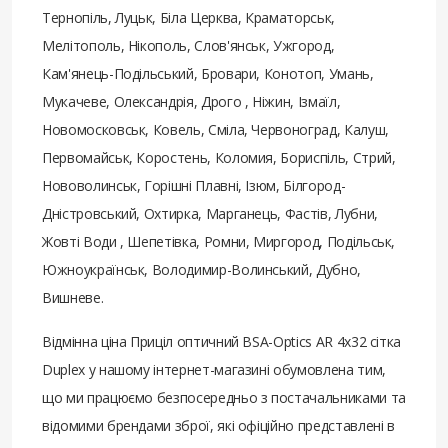
Тернопіль, Луцьк, Біла Церква, Краматорськ,
Мелітополь, Нікополь, Слов'янськ, Ужгород,
Кам'янець-Подільський, Бровари, Конотоп, Умань,
Мукачеве, Олександрія, Дрого , Ніжин, Ізмаїл,
Новомосковськ, Ковель, Сміла, Червоноград, Калуш,
Первомайськ, Коростень, Коломия, Бориспіль, Стрий,
Нововолинськ, Горішні Плавні, Ізюм, Білгород-
Дністровський, Охтирка, Марганець, Фастів, Лубни,
Жовті Води , Шепетівка, Ромни, Миргород, Подільськ,
Южноукраїнськ, Володимир-Волинський, Дубно,
Вишневе.
Відмінна ціна Приціл оптичний BSA-Optics AR 4х32 сітка
Duplex у нашому інтернет-магазині обумовлена ​​тим,
що ми працюємо безпосередньо з постачальниками та
відомими брендами зброї, які офіційно представлені в