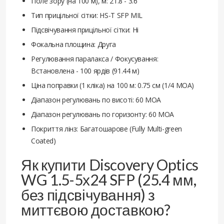
Поле зору (на 100 м), м: 21.8 - 3.6
Тип прицільної сітки: HS-T SFP MIL
Підсвічування прицільної сітки: Ні
Фокальна площина: Друга
Регулювання паралакса / Фокусування:
Встановлена - 100 ярдів (91.44 м)
Ціна поправки (1 кліка) на 100 м: 0.75 см (1/4 МОА)
Діапазон регулювань по висоті: 60 MOA
Діапазон регулювань по горизонту: 60 MOA
Покриття лінз: Багатошарове (Fully Multi-green
Coated)
Як купити Discovery Optics
WG 1.5-5х24 SFP (25.4 мм,
без підсвічування) з
миттєвою доставкою?