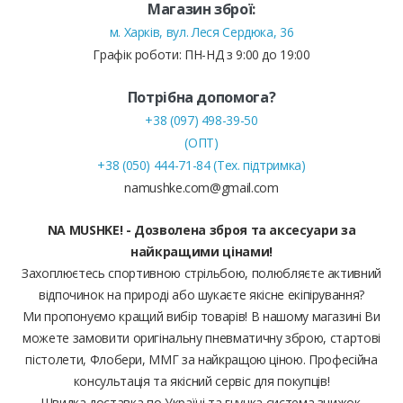
Магазин зброї:
м. Харків, вул. Леся Сердюка, 36
Графік роботи: ПН-НД з 9:00 до 19:00
Потрібна допомога?
+38 (097) 498-39-50
(ОПТ)
+38 (050) 444-71-84 (Тех. підтримка)
namushke.com@gmail.com
NA MUSHKE! - Дозволена зброя та аксесуари за
найкращими цінами!
Захоплюєтесь спортивною стрільбою, полюбляєте активний
відпочинок на природі або шукаєте якісне екіпірування?
Ми пропонуємо кращий вибір товарів! В нашому магазині Ви
можете замовити оригінальну пневматичну зброю, стартові
пістолети, Флобери, ММГ за найкращою ціною. Професійна
консультація та якісний сервіс для покупців!
Швидка доставка по Україні та гнучка система знижок.