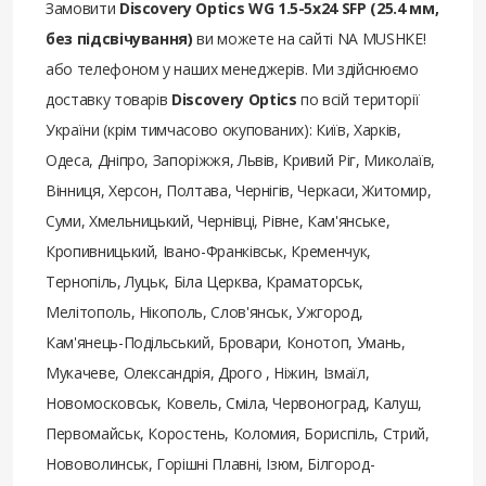
Замовити
Discovery Optics WG 1.5-5х24 SFP (25.4 мм,
без підсвічування)
ви можете на сайті NA MUSHKE!
або телефоном у наших менеджерів. Ми здійснюємо
доставку товарів
Discovery Optics
по всій території
України (крім тимчасово окупованих): Київ, Харків,
Одеса, Дніпро, Запоріжжя, Львів, Кривий Ріг, Миколаїв,
Вінниця, Херсон, Полтава, Чернігів, Черкаси, Житомир,
Суми, Хмельницький, Чернівці, Рівне, Кам'янське,
Кропивницький, Івано-Франківськ, Кременчук,
Тернопіль, Луцьк, Біла Церква, Краматорськ,
Мелітополь, Нікополь, Слов'янськ, Ужгород,
Кам'янець-Подільський, Бровари, Конотоп, Умань,
Мукачеве, Олександрія, Дрого , Ніжин, Ізмаїл,
Новомосковськ, Ковель, Сміла, Червоноград, Калуш,
Первомайськ, Коростень, Коломия, Бориспіль, Стрий,
Нововолинськ, Горішні Плавні, Ізюм, Білгород-