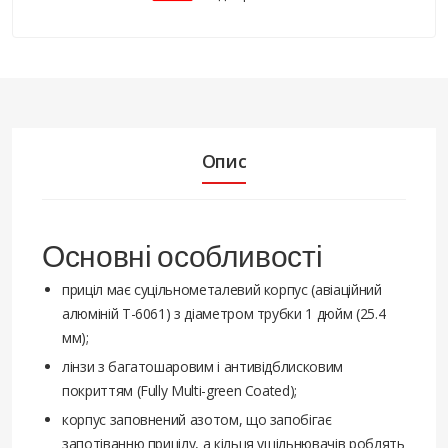
Опис
Основні особливості
приціл має суцільнометалевий корпус (авіаційний
алюміній T-6061) з діаметром трубки 1 дюйм (25.4
мм);
лінзи з багатошаровим і антивідблисковим
покриттям (Fully Multi-green Coated);
корпус заповнений азотом, що запобігає
запотіванню прицілу, а кільця ущільнювачів роблять