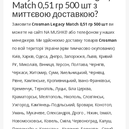
Match 0,51 гр 500 шт з
миттєвою доставкою?
Замовити
Crosman Legacy Match 0,51 гр 500 шт
ви
можете на сайті NA MUSHKE! або телефоном у наших
менеджерів. Ми здійснюємо доставку товарів
Crosman
по всій території України (крім тимчасово окупованих):
Київ, Харків, Одеса, Дніпро, Запоріжжя, Львів, Кривий
Ріг, Миколаїв, Вінниця, Херсон, Полтава, Чернігів,
Черкаси, Житомир, Суми, Хмельницький, Чернівці,
Рівне, Кам'янське, Кропивницький, Івано-Франківськ,
Кременчук, Тернопіль, Луцьк, Біла Церква,
Краматорськ, Мелітополь, Нікополь, Слов'янськ,
Ужгород, Кам'янець-Подільський, Бровари, Конотоп,
Умань, Мукачеве, Олександрія, Дрого , Ніжин, Ізмаїл,
Новомосковськ, Ковель, Сміла, Червоноград, Калуш,
Первомайськ, Коростень, Коломия, Бориспіль, Стрий,