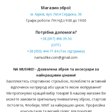
Магазин зброї:
м. Харків, вул. Леся Сердюка, 36
Графік роботи: ПН-НД з 9:00 до 19:00
Потрібна допомога?
+38 (097) 498-39-50
(ОПТ)
+38 (050) 444-71-84 (Тех. підтримка)
namushke.com@gmail.com
NA MUSHKE! - Дозволена зброя та аксесуари за
найкращими цінами!
Захоплюєтесь спортивною стрільбою, полюбляєте активний
відпочинок на природі або шукаєте якісне екіпірування?
Ми пропонуємо кращий вибір товарів! В нашому магазині Ви
можете замовити оригінальну пневматичну зброю, стартові
пістолети, Флобери, ММГ за найкращою ціною. Професійна
консультація та якісний сервіс для покупців!