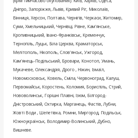
(крім тимчасово окупованих): Київ, Харків, Одеса,
Дніпро, Запоріжжя, Львів, Кривий Ріг, Миколаїв,
Вінниця, Херсон, Полтава, Чернігів, Черкаси, Житомир,
Суми, Хмельницький, Чернівці, Рівне, Кам'янське,
Кропивницький, Івано-Франківськ, Кременчук,
Тернопіль, Луцьк, Біла Церква, Краматорськ,
Мелітополь, Нікополь, Слов'янськ, Ужгород,
Кам'янець-Подільський, Бровари, Конотоп, Умань,
Мукачеве, Олександрія, Дрого , Ніжин, Ізмаїл,
Новомосковськ, Ковель, Сміла, Червоноград, Калуш,
Первомайськ, Коростень, Коломия, Бориспіль, Стрий,
Нововолинськ, Горішні Плавні, Ізюм, Білгород-
Дністровський, Охтирка, Марганець, Фастів, Лубни,
Жовті Води , Шепетівка, Ромни, Миргород, Подільськ,
Южноукраїнськ, Володимир-Волинський, Дубно,
Вишневе.