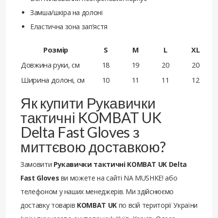
Замша/шкіра на долоні
Еластична зона зап’ястя
Розмір
S
M
L
XL
Довжина руки, см
18
19
20
20
Ширина долоні, см
10
11
11
12
Як купити Рукавички
тактичні KOMBAT UK
Delta Fast Gloves з
миттєвою доставкою?
Замовити
Рукавички тактичні KOMBAT UK Delta
Fast Gloves
ви можете на сайті NA MUSHKE! або
телефоном у наших менеджерів. Ми здійснюємо
доставку товарів
KOMBAT UK
по всій території України