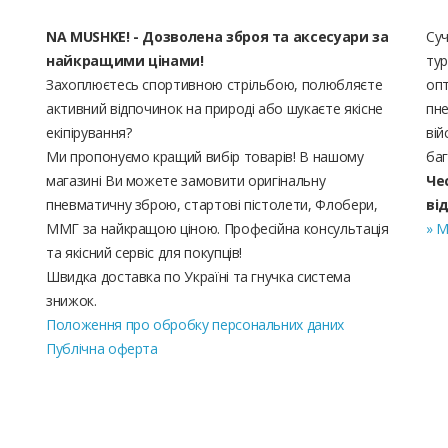
NA MUSHKE! - Дозволена зброя та аксесуари за
Суч
найкращими цінами!
тур
Захоплюєтесь спортивною стрільбою, полюбляєте
опт
активний відпочинок на природі або шукаєте якісне
пне
екіпірування?
вій
Ми пропонуємо кращий вибір товарів! В нашому
баг
магазині Ви можете замовити оригінальну
Че
пневматичну зброю, стартові пістолети, Флобери,
ві
ММГ за найкращою ціною. Професійна консультація
» М
та якісний сервіс для покупців!
Швидка доставка по Україні та гнучка система
знижок.
Положення про обробку персональних даних
Публічна оферта