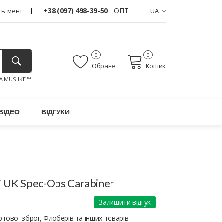
+38 (097) 498-39-50
ОПТ
ь мені
UA
0
0
Обране
Кошик
A MUSHKE!™
ВІДЕО
ВІДГУКИ
UK Spec-Ops Carabiner
Залишити відгук
тової зброї, Флоберів та інших товарів