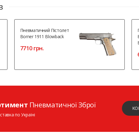
в
Пневматичний Пістолет
Borner 1911 Blowback
7710 грн.
ртимент
Пневматичної Зброї
КО
ставка по Україні