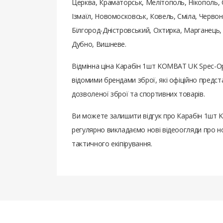
Церква, Краматорськ, Мелітополь, Нікополь, 
Ізмаїл, Новомосковськ, Ковель, Сміла, Червон
Білгород-Дністровський, Охтирка, Марганець,
Дубно, Вишневе.
Відмінна ціна Карабін 1шт KOMBAT UK Spec-Op
відомими брендами зброї, які офіційно предс
дозволеної зброї та спортивних товарів.
Ви можете залишити відгук про Карабін 1шт 
регулярно викладаємо нові відеоогляди про но
тактичного екіпірування.