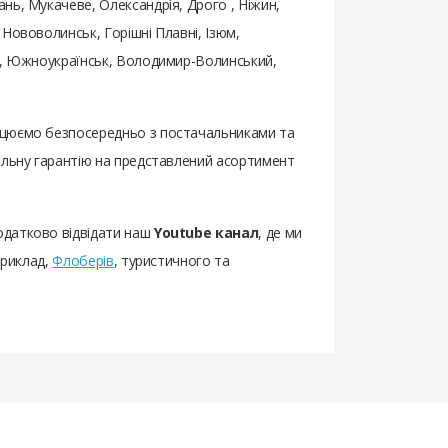
нь, Мукачеве, Олександрія, Дрого , Ніжин,
Нововолинськ, Горішні Плавні, Ізюм,
ьк, Южноукраїнськ, Володимир-Волинський,
рацюємо безпосередньо з постачальниками та
еальну гарантію на представлений асортимент
одатково відвідати наш
Youtube канал
, де ми
приклад,
Флоберів
, туристичного та