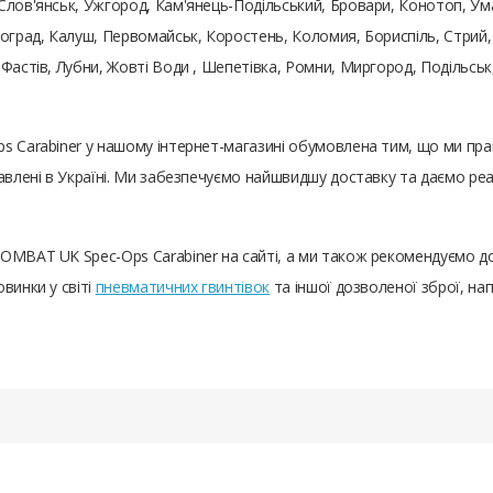
Слов'янськ, Ужгород, Кам'янець-Подільський, Бровари, Конотоп, Ума
оград, Калуш, Первомайськ, Коростень, Коломия, Бориспіль, Стрий, 
 Фастів, Лубни, Жовті Води , Шепетівка, Ромни, Миргород, Подільс
s Carabiner у нашому інтернет-магазині обумовлена ​​тим, що ми п
тавлені в Україні. Ми забезпечуємо найшвидшу доставку та даємо р
KOMBAT UK Spec-Ops Carabiner на сайті, а ми також рекомендуємо д
винки у світі
пневматичних гвинтівок
та іншої дозволеної зброї, на