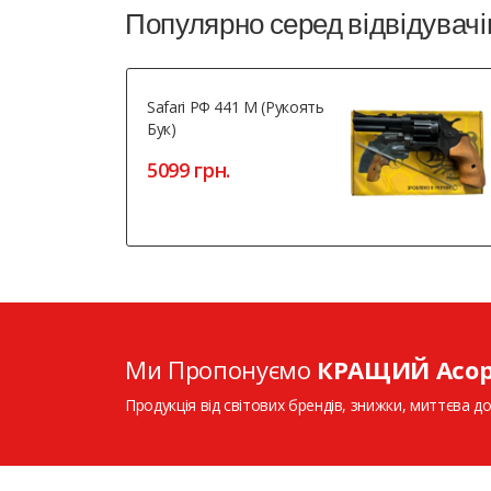
Популярно серед відвідувачі
Safari РФ 441 М (рукоять
Бук)
5099 грн.
Ми Пропонуємо
КРАЩИЙ Асо
Продукція від світових брендів, знижки, миттєва до