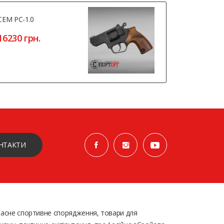
СЕМ РС-1.0
Borner PM
16230 грн.
3450 грн
НТАКТИ
асне спортивне спорядження, товари для