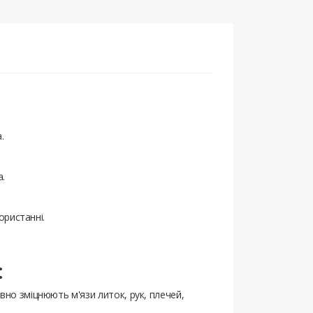
.
.
ористанні.
:
но зміцнюють м'язи литок, рук, плечей,