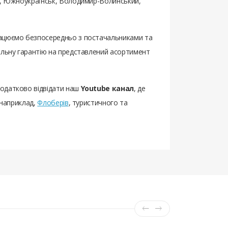
ьк, Южноукраїнськ, Володимир-Волинський,
працюємо безпосередньо з постачальниками та
еальну гарантію на представлений асортимент
додатково відвідати наш
Youtube канал
, де
 наприклад,
Флоберів
, туристичного та