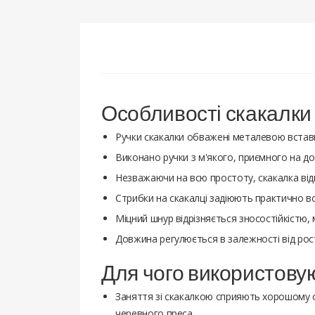
Особливості скакалки
Ручки скакалки обважені металевою вста
Виконано ручки з м'якого, приємного на до
Незважаючи на всю простоту, скакалка від
Стрибки на скакалці задіюють практично всі
Міцний шнур відрізняється зносостійкістю,
Довжина регулюється в залежності від рос
Для чого використову
Заняття зі скакалкою сприяють хорошому с
черевного преса.