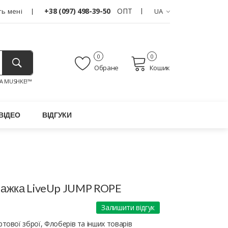
+38 (097) 498-39-50
ОПТ
ь мені
UA
0
0
Обране
Кошик
A MUSHKE!™
ВІДЕО
ВІДГУКИ
важка LiveUp JUMP ROPE
Залишити відгук
тової зброї, Флоберів та інших товарів