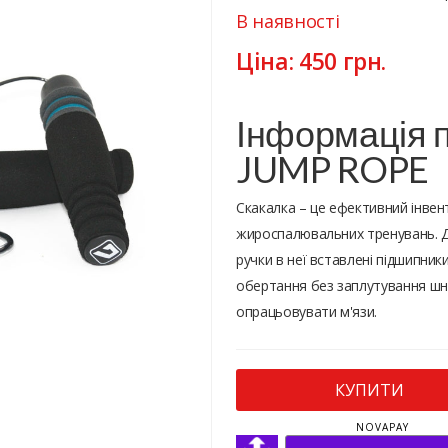
В наявності
Ціна:
450
грн.
Інформація п
JUMP ROPE
Скакалка – це ефективний інвент
жироспалювальних тренувань. Д
ручки в неї вставлені підшипник
обертання без заплутування шн
опрацьовувати м'язи.
КУПИТИ
NOVAPAY