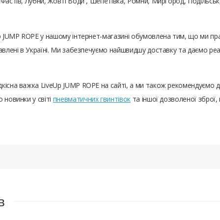
 Фастів, Лубни, Жовті Води , Шепетівка, Ромни, Миргород, Подільс
Up JUMP ROPE у нашому інтернет-магазині обумовлена ​​тим, що ми 
тавлені в Україні. Ми забезпечуємо найшвидшу доставку та даємо р
кісна важка LiveUp JUMP ROPE на сайті, а ми також рекомендуємо 
 новинки у світі
пневматичних гвинтівок
та іншої дозволеної зброї,
в