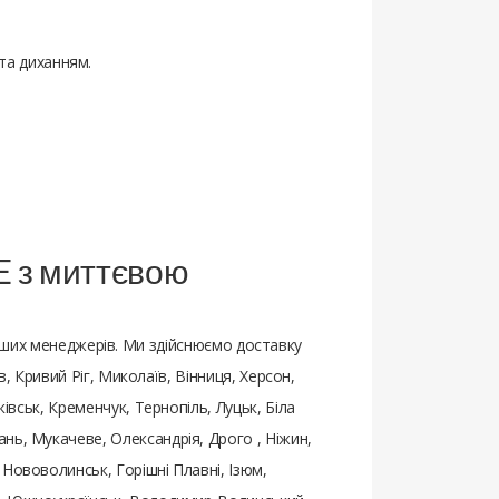
та диханням.
E з миттєвою
ших менеджерів. Ми здійснюємо доставку
в, Кривий Ріг, Миколаїв, Вінниця, Херсон,
івськ, Кременчук, Тернопіль, Луцьк, Біла
нь, Мукачеве, Олександрія, Дрого , Ніжин,
Нововолинськ, Горішні Плавні, Ізюм,