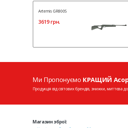
Artemis GR800S
3619 грн.
Ми Пропонуємо
КРАЩИЙ Асо
Продукція від світових брендів, знижки, миттєва до
Магазин зброї: