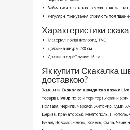
Займатися зі скакалкою можна вдома, на пр
Регулярні тренування сприяють поліпшенн
Характеристики скака
Матеріал: полівінілхлорид (PVC
Довжина шнура: 280 см
Довжина однієї ручки: 16 см
Як купити Скакалка ш
доставкою?
Замовити
Скакалка швидкісна важка Live
товарів
LiveUp
по всій території України (крім
Полтава, Чернігів, Черкаси, Житомир, Суми, Хм
Церква, Краматорськ, Мелітополь, Нікополь, 
Ізмаїл, Новомосковськ, Ковель, Сміла, Червон