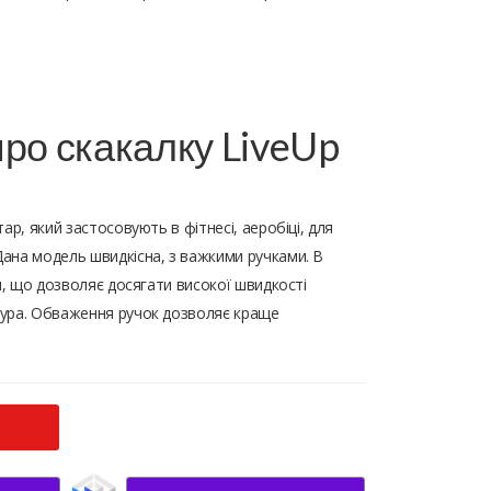
ро скакалку LiveUp
ар, який застосовують в фітнесі, аеробіці, для
ана модель швидкісна, з важкими ручками. В
и, що дозволяє досягати високої швидкості
ура. Обваження ручок дозволяє краще