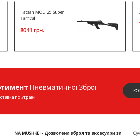
Hatsan MOD 25 Super
Tactical
8041 грн.
ртимент
Пневматичної Зброї
КО
ставка по Україні
NA MUSHKE! - Дозволена зброя та аксесуари за
Суч