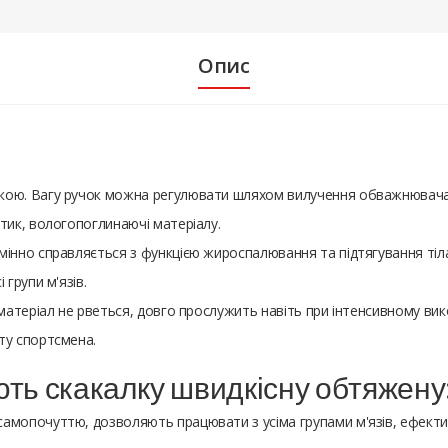
Опис
вкою. Вагу ручок можна регулювати шляхом вилучення обважнювача
тик, вологопоглинаючі матеріалу.
мінно справляється з функцією жироспалювання та підтягування тіла
 групи м'язів.
 матеріал не рветься, довго прослужить навіть при інтенсивному вик
ту спортсмена.
ють скакалку швидкісну обтяжену
амопочуттю, дозволяють працювати з усіма групами м'язів, ефектив