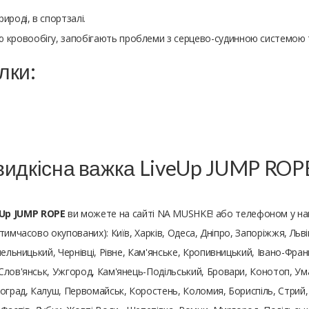
ироді, в спортзалі.
ю кровообігу, запобігають проблеми з серцево-судинною системою 
лки:
видкісна важка LiveUp JUMP ROP
Up JUMP ROPE
ви можете на сайті NA MUSHKE! або телефоном у на
 тимчасово окупованих): Київ, Харків, Одеса, Дніпро, Запоріжжя, Льві
ельницький, Чернівці, Рівне, Кам'янське, Кропивницький, Івано-Франк
Слов'янськ, Ужгород, Кам'янець-Подільський, Бровари, Конотоп, Ума
оград, Калуш, Первомайськ, Коростень, Коломия, Бориспіль, Стрий, 