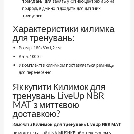
тренувань, для занять у фітнес-центрах або на
природі, відмінно підходить для дитячих
тренувань.
Характеристики килимка
для тренувань:
Розмір: 180x60x1,2 см
Вага: 1000 г
У комплекті з килимком поставляється ремінець
для перенесення.
Як купити Килимок для
тренувань LiveUp NBR
MAT з миттєвою
доставкою?
Замовити
Килимок для тренувань LiveUp NBR MAT
ви можете на сайті NA MUSHKE! або телефоном у