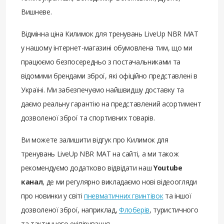
Вишневе.
Відмінна ціна Килимок для тренувань LiveUp NBR MAT
у нашому інтернет-магазині обумовлена ​​тим, що ми
працюємо безпосередньо з постачальниками та
відомими брендами зброї, які офіційно представлені в
Україні. Ми забезпечуємо найшвидшу доставку та
даємо реальну гарантію на представлений асортимент
дозволеної зброї та спортивних товарів.
Ви можете залишити відгук про Килимок для
тренувань LiveUp NBR MAT на сайті, а ми також
рекомендуємо додатково відвідати наш
Youtube
канал
, де ми регулярно викладаємо нові відеоогляди
про новинки у світі
пневматичних гвинтівок
та іншої
дозволеної зброї, наприклад,
Флоберів
, туристичного
та тактичного екіпірування.