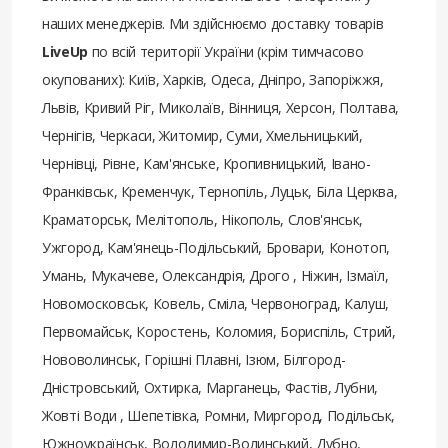
наших менеджерів. Ми здійснюємо доставку товарів
LiveUp
по всій території України (крім тимчасово
окупованих): Київ, Харків, Одеса, Дніпро, Запоріжжя,
Львів, Кривий Ріг, Миколаїв, Вінниця, Херсон, Полтава,
Чернігів, Черкаси, Житомир, Суми, Хмельницький,
Чернівці, Рівне, Кам'янське, Кропивницький, Івано-
Франківськ, Кременчук, Тернопіль, Луцьк, Біла Церква,
Краматорськ, Мелітополь, Нікополь, Слов'янськ,
Ужгород, Кам'янець-Подільський, Бровари, Конотоп,
Умань, Мукачеве, Олександрія, Дрого , Ніжин, Ізмаїл,
Новомосковськ, Ковель, Сміла, Червоноград, Калуш,
Первомайськ, Коростень, Коломия, Бориспіль, Стрий,
Нововолинськ, Горішні Плавні, Ізюм, Білгород-
Дністровський, Охтирка, Марганець, Фастів, Лубни,
Жовті Води , Шепетівка, Ромни, Миргород, Подільськ,
Южноукраїнськ, Володимир-Волинський, Дубно,