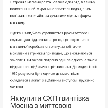
Патрони в магазині розташовані в один ряд, в такому
положенні, щоб їх країни не заважали подачі, з чим
пов'язана незвичайна за сучасними мірками форма
магазину.
Відсікання-відбивач управляється рухом затвора і
служить для відділення патронів, що подаються з
магазинної коробки в ствольну, запобігаючи
можливим затримкам при подачі, що викликаються
зачепленням закраїн патронів один за одного, а також
відіграє роль відбивача стріляних гільз. До модернізації
1930 року вона була єдиною деталлю, після -
складалася з лопаті з відбивним виступом і пружинної
частини.
Як купити СХП гвинтівка
Мосіна з миттєвою