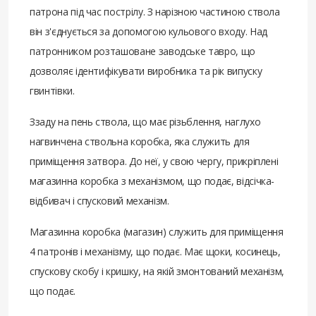
патрона під час пострілу. З нарізною частиною ствола
він з'єднується за допомогою кульового входу. Над
патронником розташоване заводське тавро, що
дозволяє ідентифікувати виробника та рік випуску
гвинтівки.
Ззаду на пень ствола, що має різьблення, наглухо
нагвинчена ствольна коробка, яка служить для
приміщення затвора. До неї, у свою чергу, прикріплені
магазинна коробка з механізмом, що подає, відсічка-
відбивач і спусковий механізм.
Магазинна коробка (магазин) служить для приміщення
4 патронів і механізму, що подає. Має щоки, косинець,
спускову скобу і кришку, на якій змонтований механізм,
що подає.