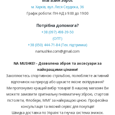
Магазин зброї:
м. Харків, вул. Леся Сердюка, 36
Графік роботи: ПН-НД з 9:00 до 19:00
Потрібна допомога?
+38 (097) 498-39-50
(ОПТ)
+38 (050) 444-71-84 (Тех. підтримка)
namushke.com@gmail.com
NA MUSHKE! - Дозволена зброя та аксесуари за
найкращими цінами!
Захоплюєтесь спортивною стрільбою, полюбляєте активний
відпочинок на природі або шукаєте якісне екіпірування?
Ми пропонуємо кращий вибір товарів! В нашому магазині Ви
можете замовити оригінальну пневматичну зброю, стартові
пістолети, Флобери, ММГ за найкращою ціною. Професійна
консультація та якісний сервіс для покупців!
Швидка доставка по Україні та гнучка система знижок.