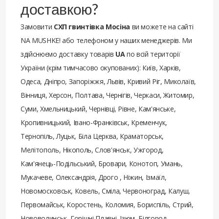
доставкою?
Замовити
СХП гвинтівка Мосіна
ви можете на сайті
NA MUSHKE! або телефоном у наших менеджерів. Ми
здійснюємо доставку товарів
UA
по всій території
України (крім тимчасово окупованих): Київ, Харків,
Одеса, Дніпро, Запоріжжя, Львів, Кривий Ріг, Миколаїв,
Вінниця, Херсон, Полтава, Чернігів, Черкаси, Житомир,
Суми, Хмельницький, Чернівці, Рівне, Кам'янське,
Кропивницький, Івано-Франківськ, Кременчук,
Тернопіль, Луцьк, Біла Церква, Краматорськ,
Мелітополь, Нікополь, Слов'янськ, Ужгород,
Кам'янець-Подільський, Бровари, Конотоп, Умань,
Мукачеве, Олександрія, Дрого , Ніжин, Ізмаїл,
Новомосковськ, Ковель, Сміла, Червоноград, Калуш,
Первомайськ, Коростень, Коломия, Бориспіль, Стрий,
Нововолинськ, Горішні Плавні, Ізюм, Білгород-