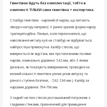
Гвинтівки йдуть без комплектації, тобто в
комплекті ТІЛЬКИ сама гвинтівка + експертиза.
Стовбур гвинтівки - нарізний (4 нарізи, що витають
ліворуч-нагору-направо). У ранніх зразків форма нарізу
трапецієподібна. Пізніше, коли переконалися, що
наволікання металу кулі на стовбур не відбувається,
найпростіша прямокутна. Калібр ствола, що
вимірюється як відстань між протилежними полями
нарізів, номінально дорівнює 7,62 мм, або 3 лініям
(реально, як показують вимірювання, проведені на
великій кількості гвинтівок різних років випуску та
різного ступеня безпеки, - 7,62-7,66 мм ). Калібр за
нарізами дорівнює 794-796 мм.
У задній частині ствола розташований патронник з
гладкими стінками, призначений для приміщення