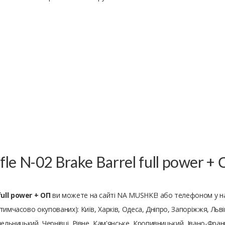
ifle N-02 Brake Barrel full power 
full power + ОП
ви можете на сайті NA MUSHKE! або телефоном у н
м тимчасово окупованих): Київ, Харків, Одеса, Дніпро, Запоріжжя, Льві
ельницький, Чернівці, Рівне, Кам'янське, Кропивницький, Івано-Франк