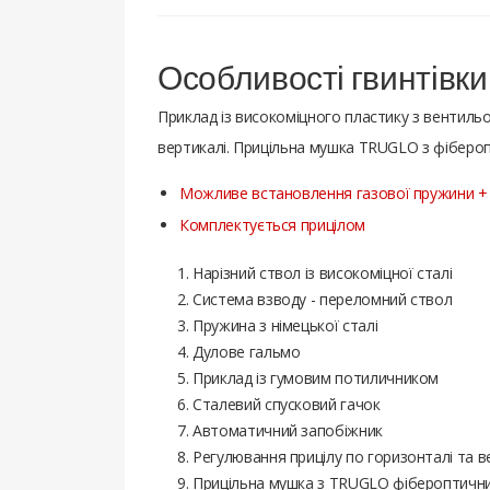
Особливості гвинтівки
Приклад із високоміцного пластику з вентил
вертикалі. Прицільна мушка TRUGLO з фібероп
Можливе встановлення газової пружини + 
Комплектується прицілом
Нарізний ствол із високоміцної сталі
Система взводу - переломний ствол
Пружина з німецької сталі
Дулове гальмо
Приклад із гумовим потиличником
Сталевий спусковий гачок
Автоматичний запобіжник
Регулювання прицілу по горизонталі та в
Прицільна мушка з TRUGLO фібероптичн