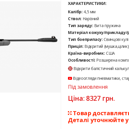
ХАРАКТЕРИСТИКИ:
Калібр:
4,5 мм
Ствол:
Нарізний
Тип заряду:
Вита пружина
Матеріал кожуху/прикладу/р
Тип боеприпасу:
Cвинцові кулі
Приціл:
Відкритий (мушка,цілик)
Країна-виробник:
США
Особливості:
Розширена компл
Відкрити балістичний кальку
Відеоогляди пневматики, стар
Під замовлення
Ціна:
8327
грн.
Товар доставляєтьс
Деталі уточнюйте 