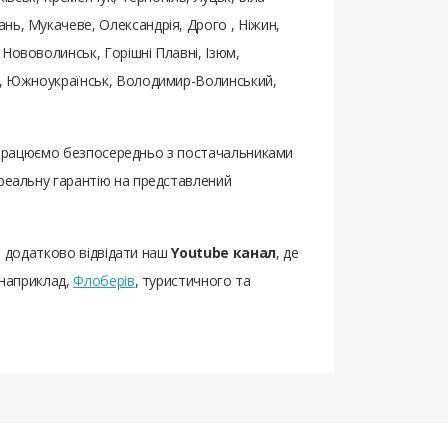
нь, Мукачеве, Олександрія, Дрого , Ніжин,
Нововолинськ, Горішні Плавні, Ізюм,
ьк, Южноукраїнськ, Володимир-Волинський,
 ми працюємо безпосередньо з постачальниками
 реальну гарантію на представлений
мо додатково відвідати наш
Youtube канал
, де
 наприклад,
Флоберів
, туристичного та