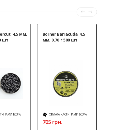
rcut, 4,5 мм,
Borner Barracuda, 4,5
Bushnell T
00 шт
мм, 0,70 г 500 шт
з відкид
кріпленн
СТИНАМИ БЕЗ %
ОПЛАТА ЧАСТИНАМИ БЕЗ %
ОПЛАТА Ч
705 грн.
12088 гр