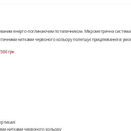
ьованим енерго-поглинаючим потиличником. Мікрометрична система 
тичними нитками червоного кольору полегшує прицілювання в умова
500 грн
ертикалі
ими нитками червоного кольору