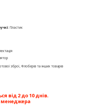
учкі:
Пластик
ектація
лятор
тової зброї, Флоберів та інших товарів
я від 2 до 10 днів.
у менеджера