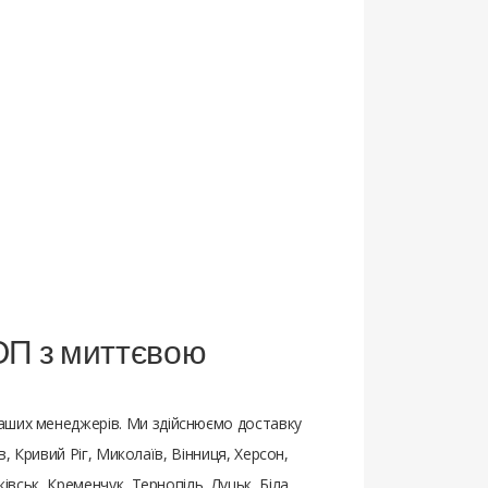
+ ОП з миттєвою
аших менеджерів. Ми здійснюємо доставку
в, Кривий Ріг, Миколаїв, Вінниця, Херсон,
івськ, Кременчук, Тернопіль, Луцьк, Біла