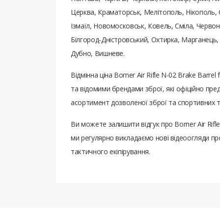
Церква, Краматорськ, Мелітополь, Нікополь, 
Ізмаїл, Новомосковськ, Ковель, Сміла, Червон
Білгород-Дністровський, Охтирка, Марганець,
Дубно, Вишневе.
Відмінна ціна Borner Air Rifle N-02 Brake Bar
та відомими брендами зброї, які офіційно пр
асортимент дозволеної зброї та спортивних т
Ви можете залишити відгук про Borner Air Rifl
ми регулярно викладаємо нові відеоогляди про
тактичного екіпірування.