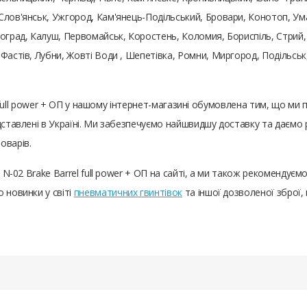
Слов'янськ, Ужгород, Кам'янець-Подільський, Бровари, Конотоп, Ума
оград, Калуш, Первомайськ, Коростень, Коломия, Бориспіль, Стрий, 
 Фастів, Лубни, Жовті Води , Шепетівка, Ромни, Миргород, Подільс
rel full power + ОП у нашому інтернет-магазині обумовлена ​​тим, що
едставлені в Україні. Ми забезпечуємо найшвидшу доставку та даємо
оварів.
e N-02 Brake Barrel full power + ОП на сайті, а ми також рекомендує
 новинки у світі
пневматичних гвинтівок
та іншої дозволеної зброї,