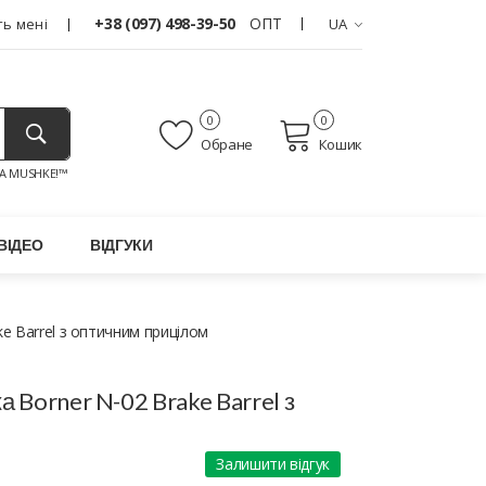
+38 (097) 498-39-50
ОПТ
ь мені
UA
0
0
Обране
Кошик
A MUSHKE!™
ВІДЕО
ВІДГУКИ
e Barrel з оптичним прицілом
 Borner N-02 Brake Barrel з
Залишити відгук