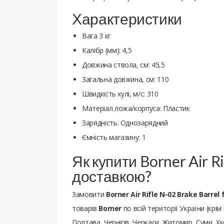
Характеристики
Вага 3 кг
Калібр (мм): 4,5
Довжина ствола, см: 45,5
Загальна довжина, см: 110
Швидкість кулі, м/с: 310
Матеріал ложа/корпуса: Пластик
Зарядність: Однозарядний
Ємність магазину: 1
Як купити Borner Air R
доставкою?
Замовити
Borner Air Rifle N-02 Brake Barrel 
товарів
Borner
по всій території України (крі
Полтава, Чернігів, Черкаси, Житомир, Суми, Хм