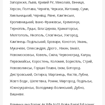
Запоріжжя, Львів, Кривий Ріг, Миколаїв, Вінниця,
Херсон, Полтава, Чернігів, Черкаси, Житомир, Суми,
Хмельницький, Чернівці, Рівне, Кам'янське,
Кропивницький, Івано-Франківськ, Кременчук,
Тернопіль, Луцьк, Біла Церква, Краматорськ,
Мелітополь, Нікополь, Слов'янськ, Ужгород,
Кам'янець-Подільський, Бровари, Конотоп, Умань,
Мукачеве, Олександрія, Дрого , Ніжин, Ізмаїл,
Новомосковськ, Ковель, Сміла, Червоноград, Калуш,
Первомайськ, Коростень, Коломия, Бориспіль, Стрий,
Нововолинськ, Горішні Плавні, Ізюм, Білгород-
Дністровський, Охтирка, Марганець, Фастів, Лубни,
Жовті Води , Шепетівка, Ромни, Миргород, Подільськ,
Южноукраїнськ, Володимир-Волинський, Дубно,
Вишневе.
Відмінна ціна Borner Air Rifle N-05 Brake Barrel full power