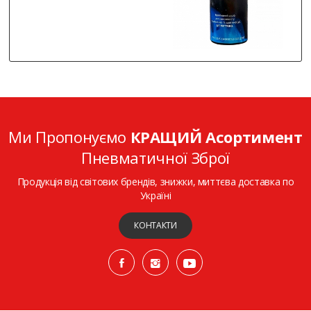
Ми Пропонуємо
КРАЩИЙ Асортимент
Пневматичної Зброї
Продукція від світових брендів, знижки, миттєва доставка по
Україні
КОНТАКТИ