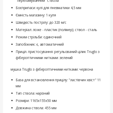
"переламуванням" ствола
Боєприпаси: кулі для пневматики 4,5 мм
Ємність магазину: 1 куля
Швидкість пострілу: до 320 м/с
Матеріал: ложе - пластик (полімер); ствол - сталь
Режим стрільби: одиночний
Запобіжник: є, автоматичний
Приціл. пристосування: регульований цілик Truglo з
фібероптичними нитками: зелений
мушка Truglo з фібероптичними нитками: червона
База для встановлення прицілу: "ластівчин хвіст" 11
мм
Тип ствола: нарізний
Розміри: 1165х155х50 мм
Довжина ствола: 455 мм