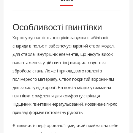
Особливості гвинтівки
Хорошу купчастість пострілів завдяки стабілізації
снаряда в польоті забезпечує нарізний ствол моделі.
Для ствола і внутрішніх елементів, що несуть високі
навантаження, у цій гвинтівці використовується
збройова сталь. Ложе і приклад виготовлені з
полімерного матеріалу. Ствол покритий воронінням
для захисту від корозії. На ложі в місцях утримання
гвинтівки є рифлення для комфорту стрільця.
Підщічник гвинтівки нерегульований. Розвинене гирло
приклад формує пістолетну рукоять.
Є тильник із перфорованої гуми, який приймає на себе