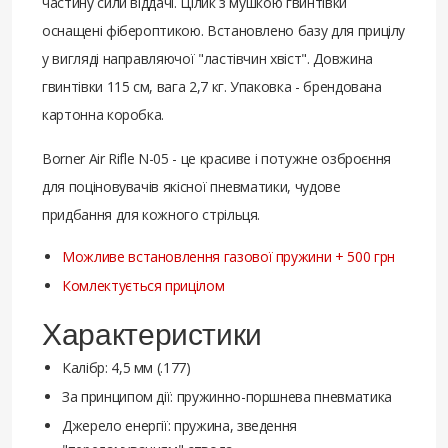
частину сили віддачі. Цілик з мушкою гвинтівки
оснащені фібероптикою. Встановлено базу для прицілу
у вигляді направляючої "ластівчин хвіст". Довжина
гвинтівки 115 см, вага 2,7 кг. Упаковка - брендована
картонна коробка.
Borner Air Rifle N-05 - це красиве і потужне озброєння
для поціновувачів якісної пневматики, чудове
придбання для кожного стрільця.
Можливе встановлення газової пружини + 500 грн
Комлектується прицілом
Характеристики
Калібр: 4,5 мм (.177)
За принципом дії: пружинно-поршнева пневматика
Джерело енергії: пружина, зведення