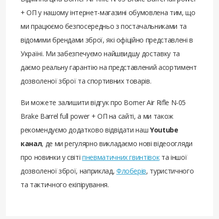
+ ОП у нашому інтернет-магазині обумовлена ​​тим, що
ми працюємо безпосередньо з постачальниками та
відомими брендами зброї, які офіційно представлені в
Україні. Ми забезпечуємо найшвидшу доставку та
даємо реальну гарантію на представлений асортимент
дозволеної зброї та спортивних товарів.
Ви можете залишити відгук про Borner Air Rifle N-05
Brake Barrel full power + ОП на сайті, а ми також
рекомендуємо додатково відвідати наш
Youtube
канал
, де ми регулярно викладаємо нові відеоогляди
про новинки у світі
пневматичних гвинтівок
та іншої
дозволеної зброї, наприклад,
Флоберів
, туристичного
та тактичного екіпірування.