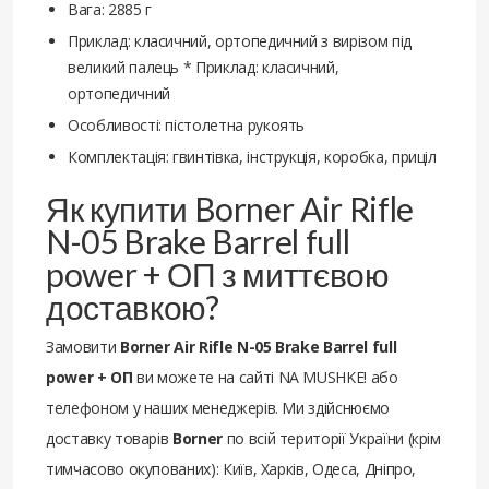
Вага: 2885 г
Приклад: класичний, ортопедичний з вирізом під
великий палець * Приклад: класичний,
ортопедичний
Особливості: пістолетна рукоять
Комплектація: гвинтівка, інструкція, коробка, приціл
Як купити Borner Air Rifle
N-05 Brake Barrel full
power + ОП з миттєвою
доставкою?
Замовити
Borner Air Rifle N-05 Brake Barrel full
power + ОП
ви можете на сайті NA MUSHKE! або
телефоном у наших менеджерів. Ми здійснюємо
доставку товарів
Borner
по всій території України (крім
тимчасово окупованих): Київ, Харків, Одеса, Дніпро,